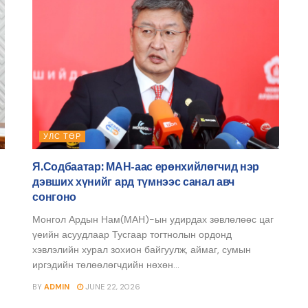
УЛС ТӨР
Я.Содбаатар: МАН-аас ерөнхийлөгчид нэр
дэвших хүнийг ард түмнээс санал авч
сонгоно
Монгол Ардын Нам(МАН)-ын удирдах зөвлөлөөс цаг
үеийн асуудлаар Тусгаар тогтнолын ордонд
хэвлэлийн хурал зохион байгуулж, аймаг, сумын
иргэдийн төлөөлөгчдийн нөхөн...
BY
ADMIN
JUNE 22, 2026