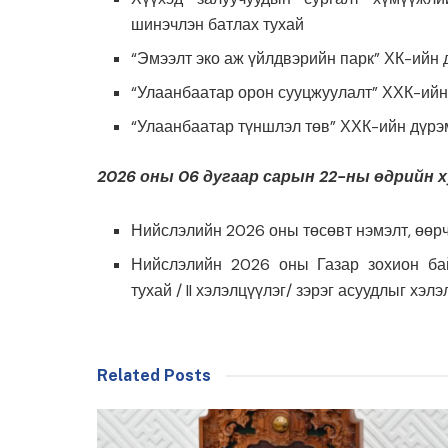
шинэчлэн батлах тухай
“Эмээлт эко аж үйлдвэрийн парк” ХК-ийн 
“Улаанбаатар орон сууцжуулалт” ХХК-ийн 
“Улаанбаатар түншлэл төв” ХХК-ийн дүрэм
2026 оны 06 дугаар сарын 22-ны өдрийн х
Нийслэлийн 2026 оны төсөвт нэмэлт, өөрчл
Нийслэлийн 2026 оны Газар зохион бай
тухай / II хэлэлцүүлэг/ зэрэг асуудлыг хэл
Related Posts