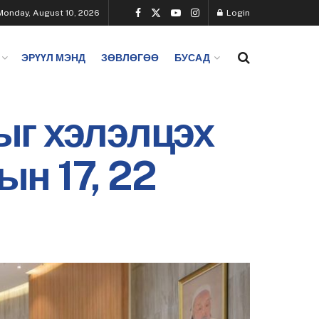
Monday, August 10, 2026
Login
ЭРҮҮЛ МЭНД
ЗӨВЛӨГӨӨ
БУСАД
ыг хэлэлцэх
н 17, 22