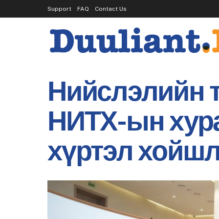
Support
FAQ
Contact Us
Нийслэлийн т
НИТХ-ын хура
хүртэл хойш