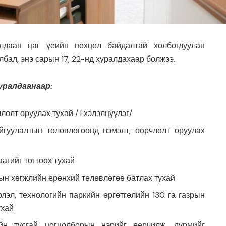
лдаан цаг үеийн нөхцөл байдалтай холбогдуулан
бал, энэ сарын 17, 22-нд хуралдахаар болжээ.
уралдаанаар:
өлт оруулах тухай / I хэлэлцүүлэг/
гуулалтын төлөвлөгөөнд нэмэлт, өөрчлөлт оруулах
агийг тогтоох тухай
мын хөгжлийн ерөнхий төлөвлөгөө батлах тухай
эл, технологийн паркийн өргөтгөлийн 130 га газрын
ухай
йн тусгай цогцолборын нэрийг өөрчилж, дүрмийг