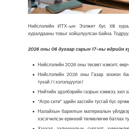
Нийслэлийн ИТХ-ын Ээлжит бус XIII хура
хуралдааны товыг хойшлуулсан байна. Тодруул
2026 оны 06 дугаар сарын 17-ны өдрийн х
Нийслэлийн 2026 оны төсөвт нэмэлт, өөрчл
Нийслэлийн 2026 оны Газар зохион бай
тухай / I хэлэлцүүлэг/
Нийтийн эдэлбэрийн газрын хэмжээ, хил за
“Агро сити” эдийн засгийн тусгай бүс орч
Налайхын барилгын материалын үйлдвэрл
хэсэгчилсэн ерөнхий төлөвлөгөө батлах т
Хүүхэд залуучуудын сургалт хүмүүжли