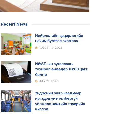
Recent News
Нийслэлийн цэцэрлэгийн
цахим бүртгэл эхэллээ
AUGUST 10, 2026
НӨАТ-ын сугалааны
тохирол өнөөдөр 13:00 цагт
болно
JULY 22, 2026
Үндэсний баяр наадмаар
иргэдэд үнэ төлбөргүй
үйлчлэх нийтийн тээврийн
чиглэл