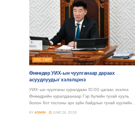
УЛС ТӨР
Өнөөдөр УИХ-ын чуулганаар дараах
асуудлуудыг хэлэлцэнэ
УИХ-ын чуулганы хуралдаан 10:00 цагаас эхэлнэ.
Өнөөдрийн хуралдаанаар Гэр бүлийн тухай хууль
болон Хот тосгоны эрх зүйн байдлын тухай хуулийн...
BY
ADMIN
JUNE 26, 2026