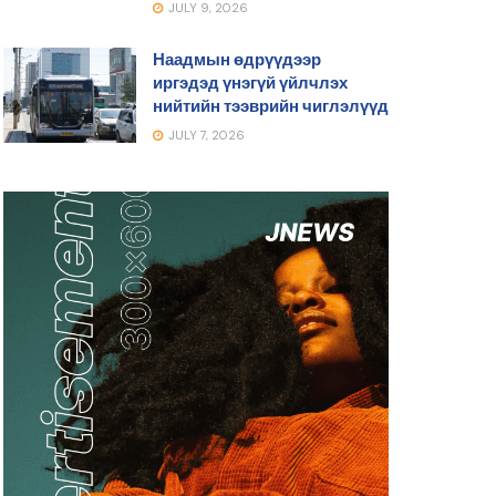
JULY 9, 2026
Наадмын өдрүүдээр
иргэдэд үнэгүй үйлчлэх
нийтийн тээврийн чиглэлүүд
JULY 7, 2026