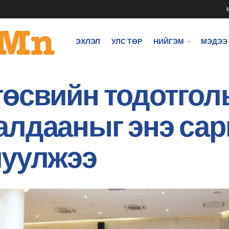
ЭХЛЭЛ
УЛС ТӨР
НИЙГЭМ
МЭДЭЭ
өсвийн тодотгол
лдааныг энэ сары
луулжээ