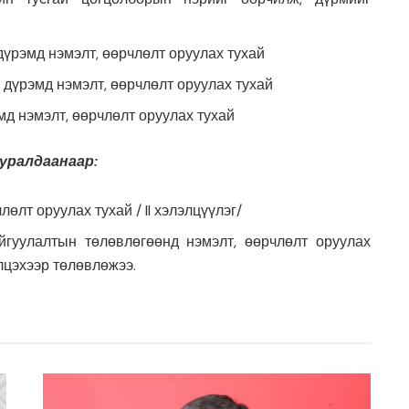
дүрэмд нэмэлт, өөрчлөлт оруулах тухай
дүрэмд нэмэлт, өөрчлөлт оруулах тухай
д нэмэлт, өөрчлөлт оруулах тухай
уралдаанаар:
өлт оруулах тухай / II хэлэлцүүлэг/
гуулалтын төлөвлөгөөнд нэмэлт, өөрчлөлт оруулах
элцэхээр төлөвлөжээ.