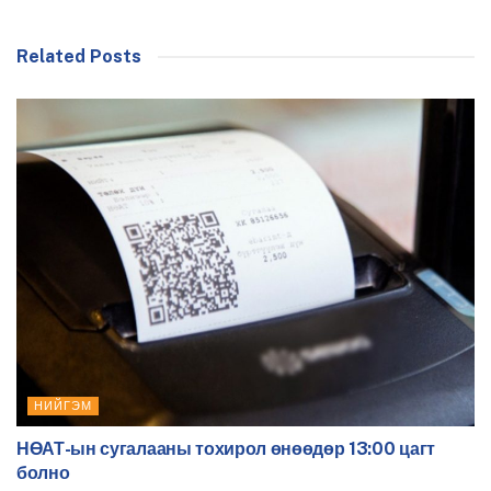
Related Posts
НИЙГЭМ
НӨАТ-ын сугалааны тохирол өнөөдөр 13:00 цагт
болно