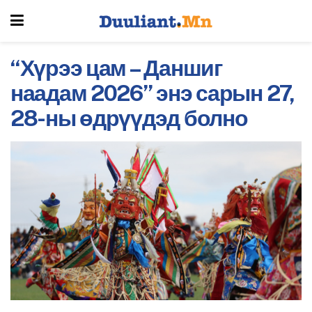
“Хүрээ цам – Даншиг
наадам 2026” энэ сарын 27,
28-ны өдрүүдэд болно