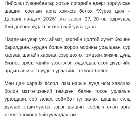
Нийслэл Улаанбаатар хотын иргэдийн өдөрт зориулсан
шашин, соёлын арга хэмжээ болох “Хүрээ цам –
Даншиг наадам 2026” энэ сарын 27, 28-ны өдрүүдэд
Хүй долоон худагт зохион байгуулагдана.
Наадмын үеэр улс, аймаг, цэргийн цолтой хүчит бөхийн
барилдаан, хурдан болон жороо морины уралдаан, сур
харваа, шагайн харваа, сээр цохих тэмцээн, жижиг, дунд
бизнес эрхлэгчдийн үзэсгэлэн худалдаа, есөн дүүргийн
ардын авьяастнуудын урлагийн тоглолт болно.
Мөн цам харайх ёслол, лам нарын дунд ном хаялцах
болон мэтгэлцээний тэмцээн, балин тосон урлалын
уралдаан, сор залах, соёмбот туг залах, шашны сүлд
дуулал эгшиглүүлэх зэрэг шашин, соёлын олон арга
хэмжээ зохион байгуулагдах юм.