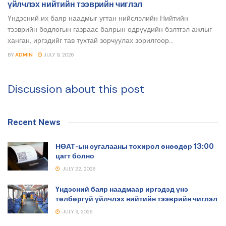
үйлчлэх нийтийн тээврийн чиглэл
Үндэсний их баяр наадмыг угтан нийслэлийн Нийтийн
тээврийн бодлогын газраас баярын өдрүүдийн бэлтгэл ажлыг
ханган, иргэдийг тав тухтай зорчуулах зорилгоор...
BY
ADMIN
JULY 9, 2026
Discussion about this post
Recent News
НӨАТ-ын сугалааны тохирол өнөөдөр 13:00
цагт болно
JULY 22, 2026
Үндэсний баяр наадмаар иргэдэд үнэ
төлбөргүй үйлчлэх нийтийн тээврийн чиглэл
JULY 9, 2026