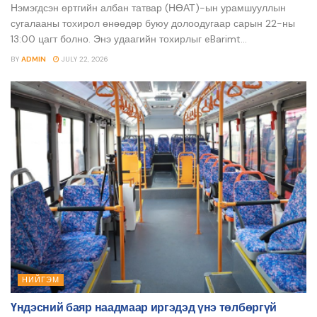
Нэмэгдсэн өртгийн албан татвар (НӨАТ)-ын урамшууллын
сугалааны тохирол өнөөдөр буюу долоодугаар сарын 22-ны
13:00 цагт болно. Энэ удаагийн тохирлыг eBarimt...
BY
ADMIN
JULY 22, 2026
НИЙГЭМ
Үндэсний баяр наадмаар иргэдэд үнэ төлбөргүй