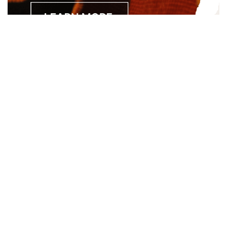
Separated they live in Bookmarksgrove right at the coast of
the Semantics, a large language ocean. A small river named
Duden.
About
About Us
Site Map
Contact Us