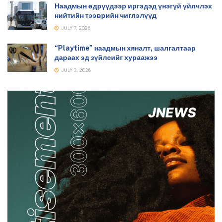
Наадмын өдрүүдээр иргэдэд үнэгүй үйлчлэх
нийтийн тээврийн чиглэлүүд
JULY 7, 2026
“Playtime” наадмын хяналт, шалгалтаар
дараах эд зүйлсийг хураажээ
JULY 3, 2026