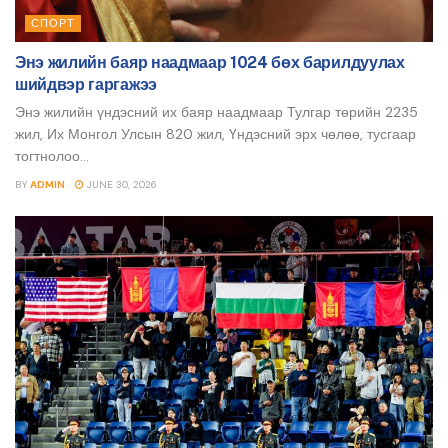
СПОРТ
Энэ жилийн баяр наадмаар 1024 бөх барилдуулах
шийдвэр гаргажээ
Энэ жилийн үндэсний их баяр наадмаар Тулгар төрийн 2235
жил, Их Монгол Улсын 820 жил, Үндэсний эрх чөлөө, тусгаар
тогтнолоо...
BY
ADMIN
JUNE 30, 2026