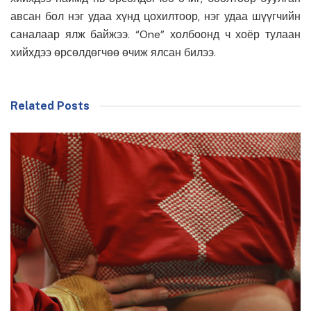
авсан бол нэг удаа хүнд цохилтоор, нэг удаа шүүгчийн
саналаар ялж байжээ. “One” холбоонд ч хоёр тулаан
хийхдээ өрсөлдөгчөө өчиж ялсан билээ.
Related Posts