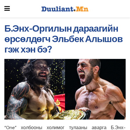
Б.Энх-Оргилын дараагийн
өрсөлдөгч Эльбек Алышов
гэж хэн бэ?
“One” холбооны холимог тулааны аварга Б.Энх-