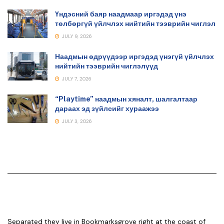
Үндэсний баяр наадмаар иргэдэд үнэ
төлбөргүй үйлчлэх нийтийн тээврийн чиглэл
JULY 9, 2026
Наадмын өдрүүдээр иргэдэд үнэгүй үйлчлэх
нийтийн тээврийн чиглэлүүд
JULY 7, 2026
“Playtime” наадмын хяналт, шалгалтаар
дараах эд зүйлсийг хураажээ
JULY 3, 2026
Separated they live in Bookmarksgrove right at the coast of