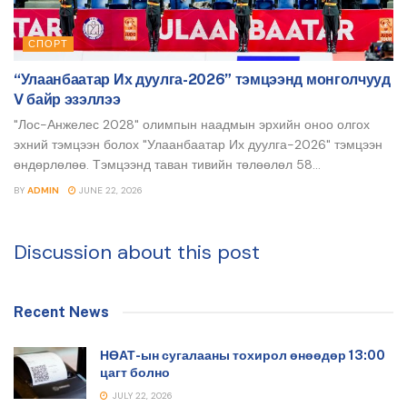
СПОРТ
“Улаанбаатар Их дуулга-2026” тэмцээнд монголчууд
V байр эзэллээ
"Лос-Анжелес 2028" олимпын наадмын эрхийн оноо олгох
эхний тэмцээн болох "Улаанбаатар Их дуулга-2026" тэмцээн
өндөрлөлөө. Тэмцээнд таван тивийн төлөөлөл 58...
BY
ADMIN
JUNE 22, 2026
Discussion about this post
Recent News
НӨАТ-ын сугалааны тохирол өнөөдөр 13:00
цагт болно
JULY 22, 2026