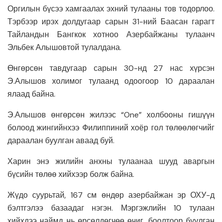
Оргилын бүсээ хамгаалах эхний тулааны тов тодорлоо.
Тэрбээр ирэх долдугаар сарын 31-ний Баасан гарагт
Тайландын Бангкок хотноо Азербайжаны тулаанч
Эльбек Алышовтой тулалдана.
Өнгөрсөн тавдугаар сарын 30-нд 27 нас хүрсэн
Э.Алышов холимог тулаанд одоогоор 10 дараалан
ялаад байна.
Э.Алышов өнгөрсөн жилээс “One” холбооны гишүүн
болоод жингийнхээ Филиппиний хоёр гол төлөөлөгчийг
дараалан буулган аваад буй.
Харин энэ жилийн анхны тулаанаа шууд аваргын
бүсийн төлөө хийхээр болж байна.
Жүдо суурьтай, 167 см өндөр азербайжан эр ОХУ-д
бэлтгэлээ базаадаг нэгэн. Мэргэжлийн 10 тулаан
хийхдээ наймд нь өрсөлдөгчөө өчиг, боолтоор буулган