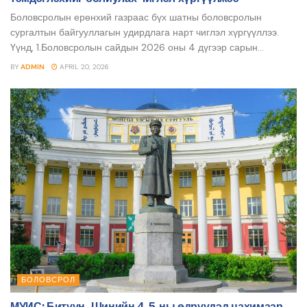
Боловсролын ерөнхий газраас бүх шатны боловсролын
сургалтын байгууллагын удирдлага нарт чиглэл хүргүүллээ.
Үүнд, 1.Боловсролын сайдын 2026 оны 4 дүгээр сарын...
BY
ADMIN
APRIL 20, 2026
БОЛОВСРОЛ
МУИС: Битүүн, Шинийн 4,5-ны өдрүүдэд цахимаар