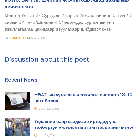
хичээллэнэ
Монгол Улсын Их Сургууль 2 сарын 28/Сар шинийн битүүн/, 3
сарын 3,4-ний/Шинийн 4,5/ өдрүүдэд сургалтын үйл
ажиллагаагаа цахимаар явуулахаар шийдвэрлэжээ.
BY
ADMIN
MAY 4, 2026
Discussion about this post
Recent News
НӨАТ-ын сугалааны тохирол өнөөдөр 13:00
цагт болно
JULY 22, 2026
Үндэсний баяр наадмаар иргэдэд үнэ
төлбөргүй үйлчлэх нийтийн тээврийн чиглэл
JULY 9, 2026