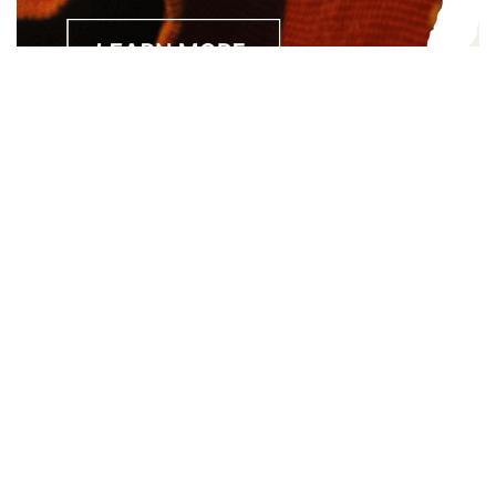
Separated they live in Bookmarksgrove right at the coast of
the Semantics, a large language ocean. A small river named
Duden.
About
About Us
Site Map