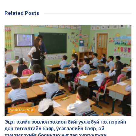
Related Posts
БОЛОВСРОЛ
Эцэг эхийн зөвлөл зохион байгуулж буй гэх нэрийн
дор төгсөлтийн баяр, үсэглэлийн баяр, ой
тэмдэглэхийг болиулах чиглэл хүргүүлжээ