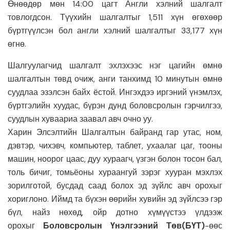
Өнөөдөр мөн 14:00 цагт Англи хэлний шалгалт
товлогдсон. Түүхийн шалгалтыг 1,511 хүн өгөхөөр
бүртгүүлсэн бол англи хэлний шалгалтыг 33,177 хүн
өгнө.
Шалгуулагчид шалгалт эхлэхээс нэг цагийн өмнө
шалгалтын төвд очиж, анги танхимд 10 минутын өмнө
суудлаа эзэлсэн байх ёстой. Ингэхдээ иргэний үнэмлэх,
бүртгэлийн хуудас, бүрэн дунд боловсролын гэрчилгээ,
суудлын хуваариа заавал авч очно уу.
Харин Элсэлтийн Шалгалтын байранд гар утас, ном,
дэвтэр, чихэвч, компьютер, таблет, ухаалаг цаг, тооны
машин, ноорог цаас, дуу хураагч, үзгэн болон тосон бал,
толь бичиг, томьёоны хураангуй зэрэг хууран мэхлэх
зорилготой, бусдад саад болох эд зүйлс авч орохыг
хориглоно. Иймд та бүхэн өөрийн хувийн эд зүйлсээ гэр
бүл, найз нөхөд, ойр дотно хүмүүстээ үлдээж
орохыг
Боловсролын Үнэлгээний Төв(БҮТ)
-өөс