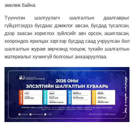
зөвлөж байна.
Түүнчлэн шалгуулагч шалгалтын даалгаврыг
гүйцэтгэхдээ бусдаас дэмжлэг авсан, бусдад тусалсан,
дээр заасан хориглох зүйлсийг авч орсон, ашигласан,
хоорондоо ярилцах зэргээр бусдад саад учруулсан бол
шалгалтын журам зөрчсөнд тооцож, тухайн шалгалтын
материалыг хүчингүй болгохыг анхаарууллаа.