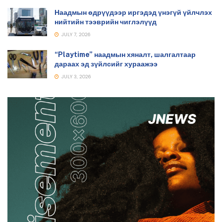
Наадмын өдрүүдээр иргэдэд үнэгүй үйлчлэх
нийтийн тээврийн чиглэлүүд
JULY 7, 2026
“Playtime” наадмын хяналт, шалгалтаар
дараах эд зүйлсийг хураажээ
JULY 3, 2026