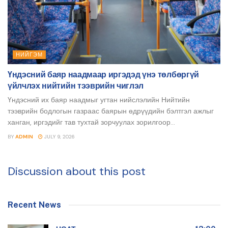
НИЙГЭМ
Үндэсний баяр наадмаар иргэдэд үнэ төлбөргүй
үйлчлэх нийтийн тээврийн чиглэл
Үндэсний их баяр наадмыг угтан нийслэлийн Нийтийн
тээврийн бодлогын газраас баярын өдрүүдийн бэлтгэл ажлыг
ханган, иргэдийг тав тухтай зорчуулах зорилгоор...
BY
ADMIN
JULY 9, 2026
Discussion about this post
Recent News