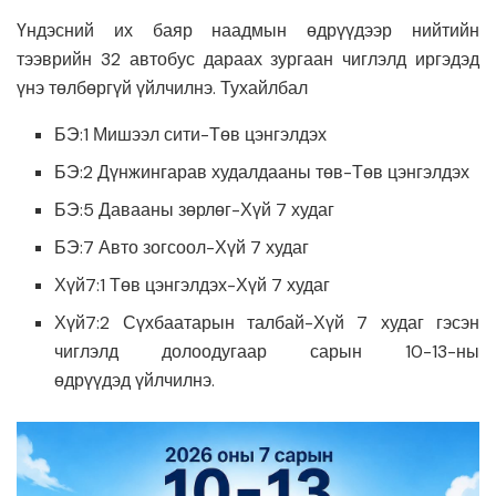
Үндэсний их баяр наадмын өдрүүдээр нийтийн
тээврийн 32 автобус дараах зургаан чиглэлд иргэдэд
үнэ төлбөргүй үйлчилнэ. Тухайлбал
БЭ:1 Мишээл сити-Төв цэнгэлдэх
БЭ:2 Дүнжингарав худалдааны төв-Төв цэнгэлдэх
БЭ:5 Давааны зөрлөг-Хүй 7 худаг
БЭ:7 Авто зогсоол-Хүй 7 худаг
Хүй7:1 Төв цэнгэлдэх-Хүй 7 худаг
Хүй7:2 Сүхбаатарын талбай-Хүй 7 худаг гэсэн
чиглэлд долоодугаар сарын 10-13-ны
өдрүүдэд үйлчилнэ.