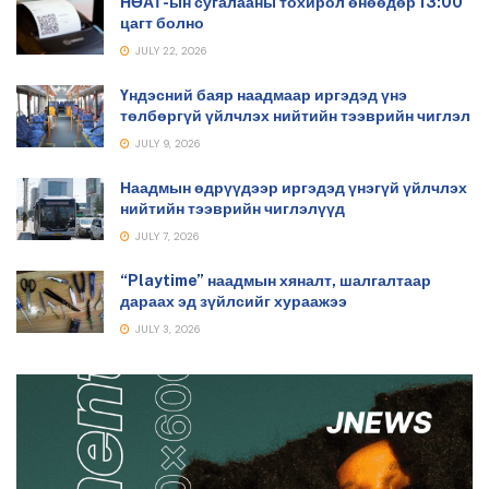
НӨАТ-ын сугалааны тохирол өнөөдөр 13:00
цагт болно
JULY 22, 2026
Үндэсний баяр наадмаар иргэдэд үнэ
төлбөргүй үйлчлэх нийтийн тээврийн чиглэл
JULY 9, 2026
Наадмын өдрүүдээр иргэдэд үнэгүй үйлчлэх
нийтийн тээврийн чиглэлүүд
JULY 7, 2026
“Playtime” наадмын хяналт, шалгалтаар
дараах эд зүйлсийг хураажээ
JULY 3, 2026