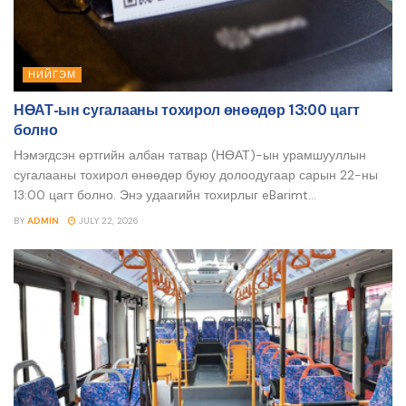
НИЙГЭМ
НӨАТ-ын сугалааны тохирол өнөөдөр 13:00 цагт
болно
Нэмэгдсэн өртгийн албан татвар (НӨАТ)-ын урамшууллын
сугалааны тохирол өнөөдөр буюу долоодугаар сарын 22-ны
13:00 цагт болно. Энэ удаагийн тохирлыг eBarimt...
BY
ADMIN
JULY 22, 2026