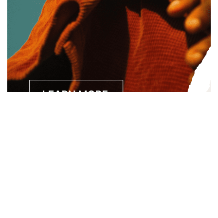
Separated they live in Bookmarksgrove right at the coast of
the Semantics, a large language ocean. A small river named