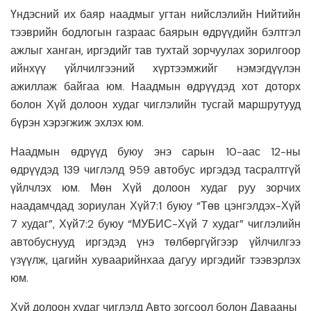
Үндэсний их баяр наадмыг угтан нийслэлийн Нийтийн
тээврийн бодлогын газраас баярын өдрүүдийн бэлтгэл
ажлыг ханган, иргэдийг тав тухтай зорчуулах зорилгоор
ийнхүү үйлчилгээний хүртээмжийг нэмэгдүүлэн
ажиллаж байгаа юм. Наадмын өдрүүдэд хот доторх
болон Хүй долоон худаг чиглэлийн тусгай маршрутууд
бүрэн хэрэгжиж эхлэх юм.
Наадмын өдрүүд буюу энэ сарын 10-аас 12-ны
өдрүүдэд 139 чиглэлд 959 автобус иргэдэд тасралтгүй
үйлчлэх юм. Мөн Хүй долоон худаг руу зорчих
наадамчдад зориулан Хүй7:1 буюу “Төв цэнгэлдэх-Хүй
7 худаг”, Хүй7:2 буюу “МУБИС-Хүй 7 худаг” чиглэлийн
автобуснууд иргэдэд үнэ төлбөргүйгээр үйлчилгээ
үзүүлж, цагийн хуваарийнхаа дагуу иргэдийг тээвэрлэх
юм.
Хүй долоон худаг чиглэлд Авто зогсоол болон Давааны