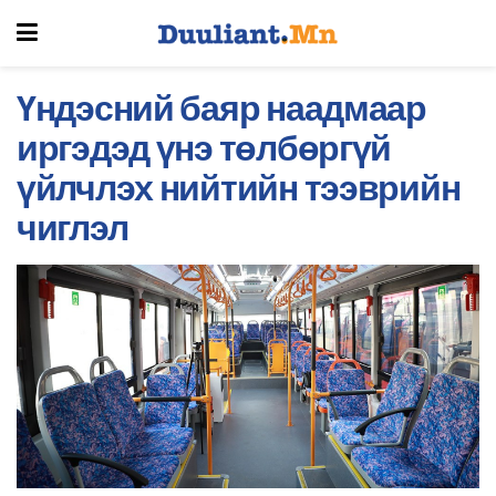
Үндэсний баяр наадмаар
иргэдэд үнэ төлбөргүй
үйлчлэх нийтийн тээврийн
чиглэл