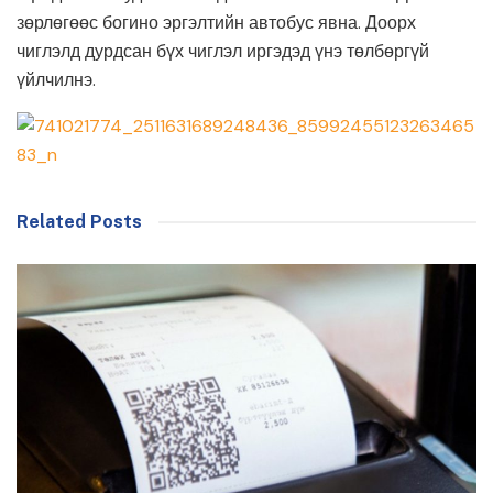
зөрлөгөөс богино эргэлтийн автобус явна. Доорх
чиглэлд дурдсан бүх чиглэл иргэдэд үнэ төлбөргүй
үйлчилнэ.
Related Posts