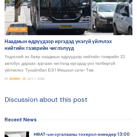
НИЙГЭМ
Наадмын өдрүүдээр иргэдэд үнэгүй үйлчлэх
нийтийн тээврийн чиглэлүүд
Үндэсний их баяр наадмын өдрүүдээр нийтийн тээврийн 32
автобус дараах зургаан чиглэлд иргэдэд үнэ төлбөргүй
үйлчилнэ. Тухайлбал БЭ:1 Мишээл сити-Төв...
BY
ADMIN
JULY 7, 2026
Discussion about this post
Recent News
НӨАТ-ын сугалааны тохирол өнөөдөр 13:00