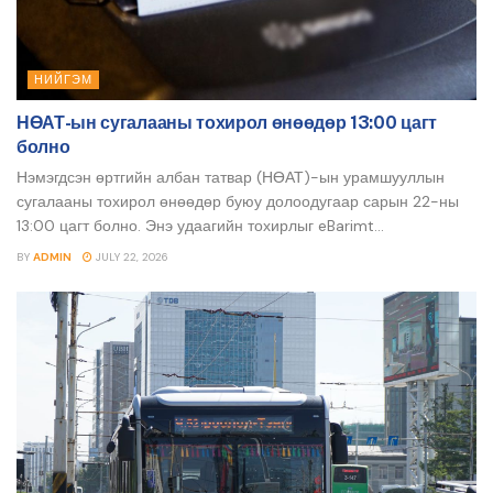
НИЙГЭМ
НӨАТ-ын сугалааны тохирол өнөөдөр 13:00 цагт
болно
Нэмэгдсэн өртгийн албан татвар (НӨАТ)-ын урамшууллын
сугалааны тохирол өнөөдөр буюу долоодугаар сарын 22-ны
13:00 цагт болно. Энэ удаагийн тохирлыг eBarimt...
BY
ADMIN
JULY 22, 2026