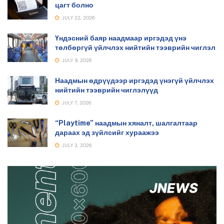
цагт болно
JULY 22, 2026
Үндэсний баяр наадмаар иргэдэд үнэ
төлбөргүй үйлчлэх нийтийн тээврийн чиглэл
JULY 9, 2026
Наадмын өдрүүдээр иргэдэд үнэгүй үйлчлэх
нийтийн тээврийн чиглэлүүд
JULY 7, 2026
“Playtime” наадмын хяналт, шалгалтаар
дараах эд зүйлсийг хураажээ
JULY 3, 2026