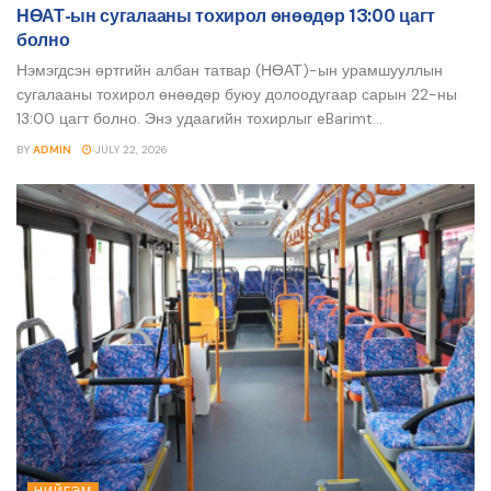
НӨАТ-ын сугалааны тохирол өнөөдөр 13:00 цагт
болно
Нэмэгдсэн өртгийн албан татвар (НӨАТ)-ын урамшууллын
сугалааны тохирол өнөөдөр буюу долоодугаар сарын 22-ны
13:00 цагт болно. Энэ удаагийн тохирлыг eBarimt...
BY
ADMIN
JULY 22, 2026
НИЙГЭМ