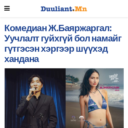
Комедиан Ж.Баяржаргал:
Уучлалт гуйхгүй бол намайг
гүтгэсэн хэргээр шүүхэд
хандана