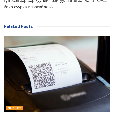
гүтгэсэн хэргээр хуулийн байгууллагад хандана” хэмээн
байр сууриа илэрхийлжээ.
Related Posts
НИЙГЭМ