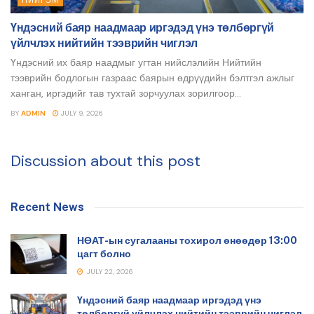
Үндэсний баяр наадмаар иргэдэд үнэ төлбөргүй
үйлчлэх нийтийн тээврийн чиглэл
Үндэсний их баяр наадмыг угтан нийслэлийн Нийтийн
тээврийн бодлогын газраас баярын өдрүүдийн бэлтгэл ажлыг
ханган, иргэдийг тав тухтай зорчуулах зорилгоор...
BY
ADMIN
JULY 9, 2026
Discussion about this post
Recent News
НӨАТ-ын сугалааны тохирол өнөөдөр 13:00
цагт болно
JULY 22, 2026
Үндэсний баяр наадмаар иргэдэд үнэ
төлбөргүй үйлчлэх нийтийн тээврийн чиглэл