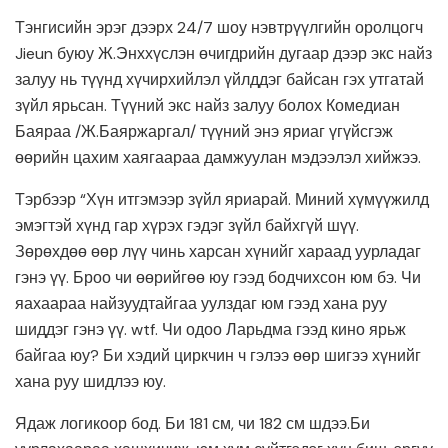
Тэнгисийн эрэг дээрх 24/7 шоу нэвтрүүлгийн оролцогч
Jieun буюу Ж.Энххүслэн өчигдрийн дугаар дээр экс найз
залуу нь түүнд хүчирхийлэл үйлддэг байсан гэх утгатай
зүйл ярьсан. Түүний экс найз залуу болох Комедиан
Баяраа /Ж.Баяржаргал/ түүний энэ яриаг үгүйсгэж
өөрийн цахим хаягаараа дамжуулан мэдээлэл хийжээ.
Тэрбээр “Хүн итгэмээр зүйл яриарай. Миний хүмүүжилд
эмэгтэй хүнд гар хүрэх гэдэг зүйл байхгүй шүү.
Зөрөхдөө өөр лүү чинь харсан хүнийг хараад уурладаг
гэнэ үү. Броо чи өөрийгөө юу гээд бодчихсон юм бэ. Чи
яахаараа найзуудтайгаа уулздаг юм гээд хана руу
шиддэг гэнэ үү. wtf. Чи одоо Ларьдма гээд кино ярьж
байгаа юу? Би хэдий циркчин ч гэлээ өөр шигээ хүнийг
хана руу шидлээ юу.
Ядаж логикоор бод. Би 181 см, чи 182 см шдээ.Би