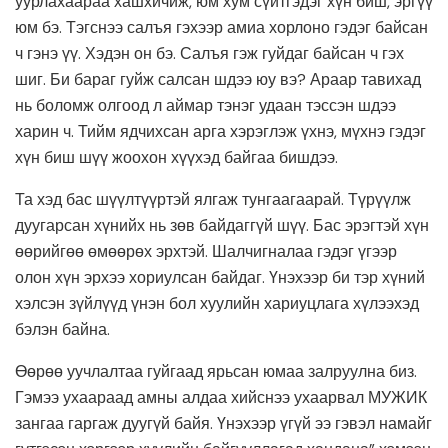
уурлахаараа хашхичиж, юм хум сүйтгэдэг хүн биш, эргүү
юм бэ. Тэгснээ салъя гэхээр амиа хорлоно гэдэг байсан
ч гэнэ үү. Хэдэн он бэ. Салъя гэж гуйдаг байсан ч гэх
шиг. Би бараг гуйж салсан шдээ юу вэ? Араар тавихад
нь боломж олгоод л аймар тэнэг удаан тэссэн шдээ
харин ч. Тийм ядчихсан арга хэрэглэж үхнэ, мүхнэ гэдэг
хүн биш шүү жоохон хүүхэд байгаа бишдээ.
Та хэд бас шүүлтүүртэй ялгаж тунгаагаарай. Түрүүлж
дуугарсан хүнийх нь зөв байдаггүй шүү. Бас эрэгтэй хүн
өөрийгөө өмөөрөх эрхтэй. Шалчигналаа гэдэг үгээр
олон хүн эрхээ хориулсан байдаг. Үнэхээр би тэр хүний
хэлсэн зүйлүүд үнэн бол хуулийн хариуцлага хүлээхэд
бэлэн байна.
Өөрөө уучлалтаа гуйгаад ярьсан юмаа залруулна биз.
Гэмээ ухаараад амны алдаа хийснээ ухаарвал МУЖИК
зангаа гаргаж дуугүй байя. Үнэхээр үгүй ээ гэвэл намайг