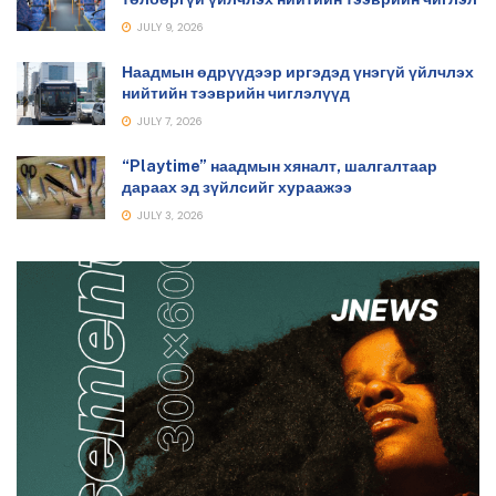
JULY 9, 2026
Наадмын өдрүүдээр иргэдэд үнэгүй үйлчлэх
нийтийн тээврийн чиглэлүүд
JULY 7, 2026
“Playtime” наадмын хяналт, шалгалтаар
дараах эд зүйлсийг хураажээ
JULY 3, 2026