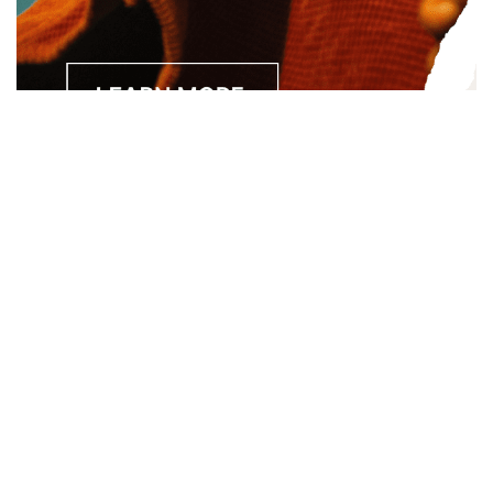
Separated they live in Bookmarksgrove right at the coast of
the Semantics, a large language ocean. A small river named
Duden.
About
About Us