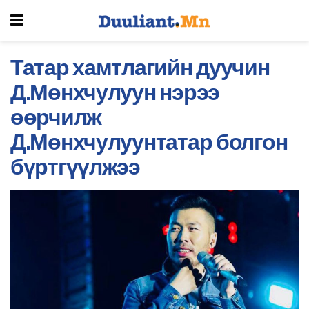
Татар хамтлагийн дуучин
Д.Мөнхчулуун нэрээ
өөрчилж
Д.Мөнхчулуунтатар болгон
бүртгүүлжээ