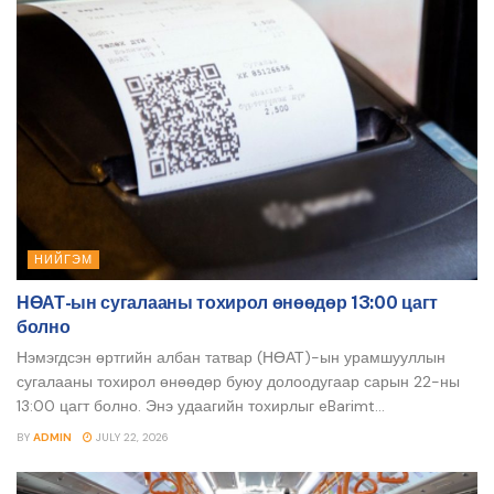
НИЙГЭМ
НӨАТ-ын сугалааны тохирол өнөөдөр 13:00 цагт
болно
Нэмэгдсэн өртгийн албан татвар (НӨАТ)-ын урамшууллын
сугалааны тохирол өнөөдөр буюу долоодугаар сарын 22-ны
13:00 цагт болно. Энэ удаагийн тохирлыг eBarimt...
BY
ADMIN
JULY 22, 2026