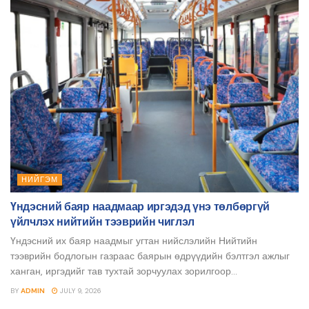
НИЙГЭМ
Үндэсний баяр наадмаар иргэдэд үнэ төлбөргүй
үйлчлэх нийтийн тээврийн чиглэл
Үндэсний их баяр наадмыг угтан нийслэлийн Нийтийн
тээврийн бодлогын газраас баярын өдрүүдийн бэлтгэл ажлыг
ханган, иргэдийг тав тухтай зорчуулах зорилгоор...
BY
ADMIN
JULY 9, 2026