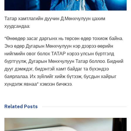
Татар хамтлагийн дуучин Д.Мөнхчулуун цахим
хуудсандаа:
“Өнөөдөр засаг даргынх нь төрсөн өдөр тохиож байна.
Энэ өдөр Дугарын Мөнхчулуун нэр дээрээ өөрийн
нийгмийн овог болох ТАТАР нэрээ улсын бүртгэлд
бүртгүүлж, Дугарын Мөнхчулуун Татар боллоо. Бидний
дууг дэмждэг, бидэнтэй хамт байдаг та бүхэндээ
баярлалаа. Их зүйлийг хийж бүтээж, бусдын хайрыг
хүндэлж явнаа” хэмээн бичжээ.
Related Posts