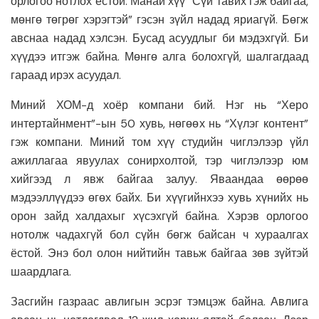
орлогоо нотлох ёстой. Манай хүү “Сүй тавих гэж байгаа,
мөнгө төгрөг хэрэгтэй” гэсэн зүйл надад яриагүй. Бөгж
авснаа надад хэлсэн. Бусад асуудлыг би мэдэхгүй. Би
хүүдээ итгэж байна. Мөнгө алга болохгүй, шалгагдаад
гараад ирэх асуудал.
Миний ХОМ-д хоёр компани бий. Нэг нь “Херо
интертайнмент”-ын 50 хувь, нөгөөх нь “Хүлэг контент”
гэж компани. Миний том хүү студийн чиглэлээр үйл
ажиллагаа явуулах сонирхолтой, тэр чиглэлээр юм
хийгээд л явж байгаа залуу. Яваандаа өөрөө
мэдээллүүдээ өгөх байх. Би хүүгийнхээ хувь хүнийх нь
орон зайд халдахыг хүсэхгүй байна. Хэрэв орлогоо
нотолж чадахгүй бол сүйн бөгж байсан ч хураалгах
ёстой. Энэ бол олон нийтийн тавьж байгаа зөв зүйтэй
шаардлага.
Засгийн газраас авлигын эсрэг тэмцэж байна. Авлига