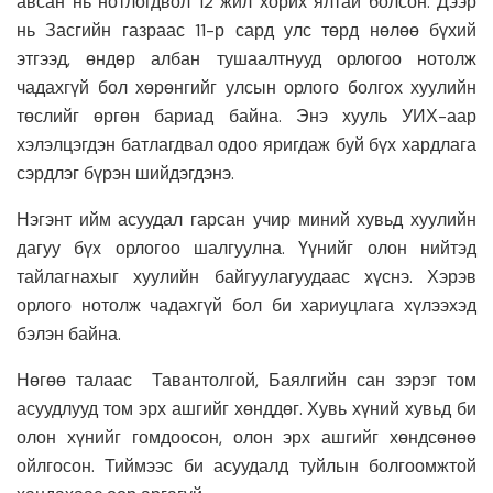
авсан нь нотлогдвол 12 жил хорих ялтай болсон. Дээр
нь Засгийн газраас 11-р сард улс төрд нөлөө бүхий
этгээд, өндөр албан тушаалтнууд орлогоо нотолж
чадахгүй бол хөрөнгийг улсын орлого болгох хуулийн
төслийг өргөн бариад байна. Энэ хууль УИХ-аар
хэлэлцэгдэн батлагдвал одоо яригдаж буй бүх хардлага
сэрдлэг бүрэн шийдэгдэнэ.
Нэгэнт ийм асуудал гарсан учир миний хувьд хуулийн
дагуу бүх орлогоо шалгуулна. Үүнийг олон нийтэд
тайлагнахыг хуулийн байгуулагуудаас хүснэ. Хэрэв
орлого нотолж чадахгүй бол би хариуцлага хүлээхэд
бэлэн байна.
Нөгөө талаас Тавантолгой, Баялгийн сан зэрэг том
асуудлууд том эрх ашгийг хөнддөг. Хувь хүний хувьд би
олон хүнийг гомдоосон, олон эрх ашгийг хөндсөнөө
ойлгосон. Тиймээс би асуудалд туйлын болгоомжтой