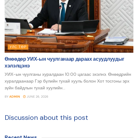
УЛС ТӨР
Өнөөдөр УИХ-ын чуулганаар дараах асуудлуудыг
хэлэлцэнэ
УИХ-ын чуулганы хуралдаан 10:00 цагаас эхэлнэ. Өнөөдрийн
хуралдаанаар Гэр бүлийн тухай хууль болон Хот тосгоны эрх
зүйн байдлын тухай хуулийн...
BY
ADMIN
JUNE 26, 2026
Discussion about this post
Recent News