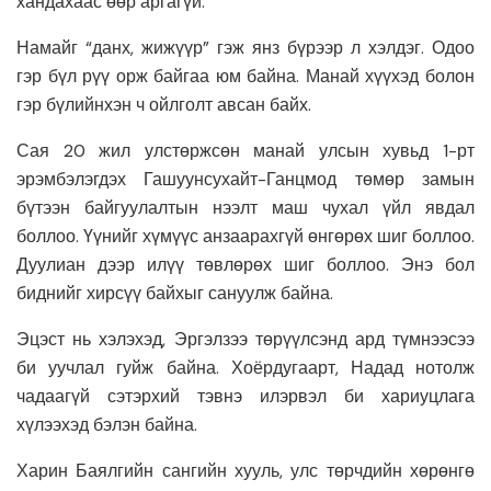
хандахаас өөр аргагүй.
Намайг “данх, жижүүр” гэж янз бүрээр л хэлдэг. Одоо
гэр бүл рүү орж байгаа юм байна. Манай хүүхэд болон
гэр бүлийнхэн ч ойлголт авсан байх.
Сая 20 жил улстөржсөн манай улсын хувьд 1-рт
эрэмбэлэгдэх Гашуунсухайт-Ганцмод төмөр замын
бүтээн байгуулалтын нээлт маш чухал үйл явдал
боллоо. Үүнийг хүмүүс анзаарахгүй өнгөрөх шиг боллоо.
Дуулиан дээр илүү төвлөрөх шиг боллоо. Энэ бол
биднийг хирсүү байхыг сануулж байна.
Эцэст нь хэлэхэд, Эргэлзээ төрүүлсэнд ард түмнээсээ
би уучлал гуйж байна. Хоёрдугаарт, Надад нотолж
чадаагүй сэтэрхий тэвнэ илэрвэл би хариуцлага
хүлээхэд бэлэн байна.
Харин Баялгийн сангийн хууль, улс төрчдийн хөрөнгө