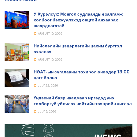
У.Хүрэлсүх: Монгол судлаачдын залгамж
холбоог бэхжүүлэхэд онцгой анхаарах
шаардлагатай
AUGUST 10, 2026
Нийслэлийн цэцэрлэгийн цахим бүртгэл
эхэллээ
AUGUST 10, 2026
НӨАТ-ын сугалааны тохирол өнөөдөр 13:00
цагт болно
JULY 22, 2026
Үндэсний баяр наадмаар иргэдэд үнэ
төлбөргүй үйлчлэх нийтийн тээврийн чиглэл
JULY 9, 2026