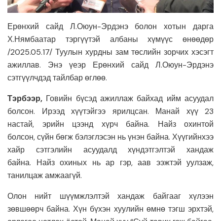
Ерөнхий сайд Л.Оюун-Эрдэнэ болон хотын дарга
Х.Нямбаатар тэргүүтэй албаны хүмүүс өнөөдөр
/2025.05.17/ Туулын хурдны зам төслийн зорчих хэсэгт
ажиллав. Энэ үеэр Ерөнхий сайд Л.Оюун-Эрдэнэ
сэтгүүлчдэд тайлбар өглөө.
Тэрбээр,
Говийн бүсэд ажиллаж байхад ийм асуудал
болсон. Ирээд хүүтэйгээ ярилцсан. Манай хүү 23
настай, эрийн цээнд хүрч байна. Найз охинтой
болсон, сүйн бөгж бэлэглэсэн нь үнэн байна. Хүүгийнхээ
хайр сэтгэлийн асуудалд хүндэтгэлтэй хандаж
байна. Найз охиных нь ар гэр, аав ээжтэй уулзаж,
танилцаж амжаагүй.
Олон нийт шүүмжлэлтэй хандаж байгааг хүлээн
зөвшөөрч байна. Хүн бүхэн хуулийн өмнө тэгш эрхтэй,