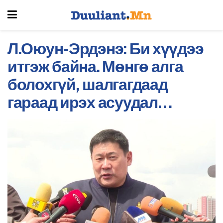
Л.Оюун-Эрдэнэ: Би хүүдээ
итгэж байна. Мөнгө алга
болохгүй, шалгагдаад
гараад ирэх асуудал…