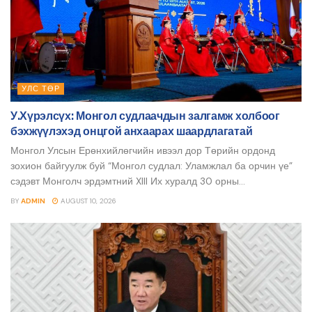
УЛС ТӨР
У.Хүрэлсүх: Монгол судлаачдын залгамж холбоог
бэхжүүлэхэд онцгой анхаарах шаардлагатай
Монгол Улсын Ерөнхийлөгчийн ивээл дор Төрийн ордонд
зохион байгуулж буй “Монгол судлал: Уламжлал ба орчин үе”
сэдэвт Монголч эрдэмтний XIII Их хуралд 30 орны...
BY
ADMIN
AUGUST 10, 2026