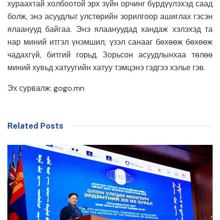
хураахтай холбоотой эрх зүйн орчинг бүрдүүлэхэд саад
болж, энэ асуудлыг улстөрийн зорилгоор ашиглах гэсэн
ялаанууд байгаа. Энэ ялаануудад хандаж хэлэхэд та
нар миний итгэл үнэмшил, үзэл санааг бөхөөж бөхөөж
чадахгүй, битгий горьд. Зорьсон асуудлынхаа төлөө
миний хувьд хатуугийн хатуу тэмцэнэ гэдгээ хэлье гэв.
Эх сурвалж: gogo.mn
Related Posts