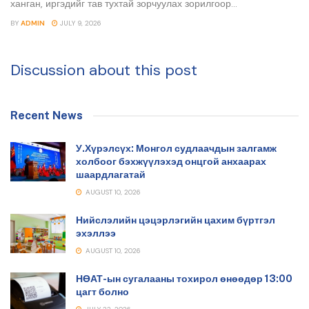
ханган, иргэдийг тав тухтай зорчуулах зорилгоор...
BY
ADMIN
JULY 9, 2026
Discussion about this post
Recent News
У.Хүрэлсүх: Монгол судлаачдын залгамж
холбоог бэхжүүлэхэд онцгой анхаарах
шаардлагатай
AUGUST 10, 2026
Нийслэлийн цэцэрлэгийн цахим бүртгэл
эхэллээ
AUGUST 10, 2026
НӨАТ-ын сугалааны тохирол өнөөдөр 13:00
цагт болно