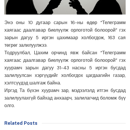
Энэ оны 10 дугаар сарын 16-ны өдөр “Телеграмм
хаягаас даалгавар биелүүлж орлоготой болоорой” гэх
зарын дагуу 5 иргэн цахимаар холбогдож, 163 сая
төгрөг залилуулжээ.
Тодруулбал, Цахим орчинд явж байсан “Телеграмм
хаягаас даалгавар биелүүлж орлоготой болоорой” гэх
хуурамч зарын дагуу 31-43 насны 5 иргэн бусдад
залилуулсан хэргүүдийг холбогдох цагдаагийн газар,
хэлтсүүдэд шалгаж байна.
Иргэд Та бүхэн хуурамч зар, мэдээлэлд итгэн бусдад
залилуулахгүй байхад анхаарч, залилагчид боломж бүү
олго.
Related Posts