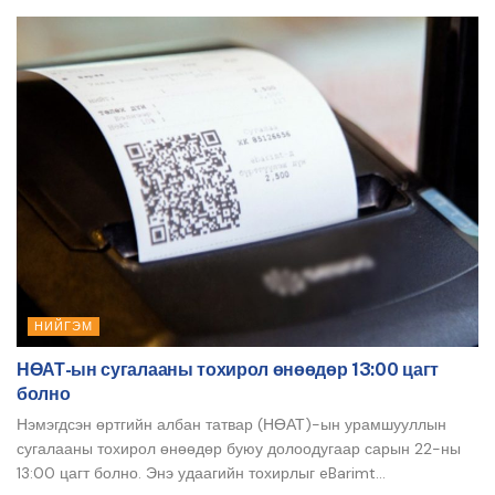
НИЙГЭМ
НӨАТ-ын сугалааны тохирол өнөөдөр 13:00 цагт
болно
Нэмэгдсэн өртгийн албан татвар (НӨАТ)-ын урамшууллын
сугалааны тохирол өнөөдөр буюу долоодугаар сарын 22-ны
13:00 цагт болно. Энэ удаагийн тохирлыг eBarimt...