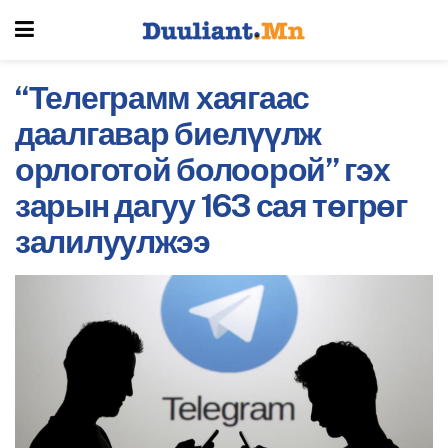
“Телеграмм хаягаас
даалгавар биелүүлж
орлоготой болоорой” гэх
зарын дагуу 163 сая төгрөг
залилуулжээ