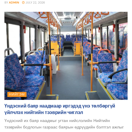
BY
ADMIN
JULY 22, 2026
НИЙГЭМ
Үндэсний баяр наадмаар иргэдэд үнэ төлбөргүй
үйлчлэх нийтийн тээврийн чиглэл
Үндэсний их баяр наадмыг угтан нийслэлийн Нийтийн
тээврийн бодлогын газраас баярын өдрүүдийн бэлтгэл ажлыг