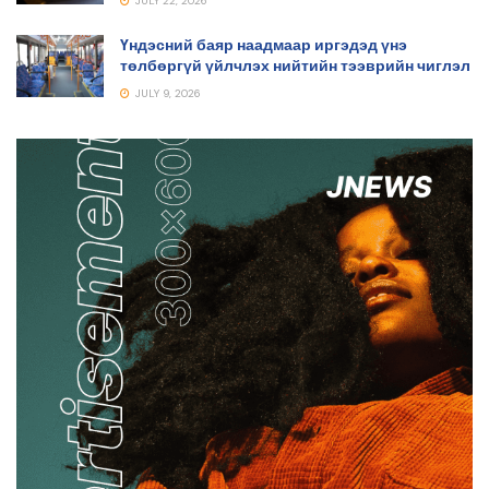
JULY 22, 2026
Үндэсний баяр наадмаар иргэдэд үнэ
төлбөргүй үйлчлэх нийтийн тээврийн чиглэл
JULY 9, 2026