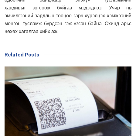
хандивыг зогсоож буйгаа мэдэгдлээ. Учир нь
эмчилгээний зардлын тооцоо гарч хүрэлцэх хэмжээний
мөнгөн тусламж бүрдсэн гэж үзсэн байна. Охинд арьс
нөхөх хагалгаа хийх аж.
Related Posts