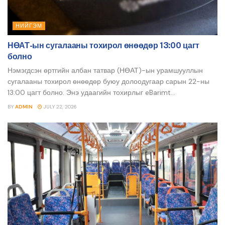
НИЙГЭМ
НӨАТ-ын сугалааны тохирол өнөөдөр 13:00 цагт
болно
Нэмэгдсэн өртгийн албан татвар (НӨАТ)-ын урамшууллын
сугалааны тохирол өнөөдөр буюу долоодугаар сарын 22-ны
13:00 цагт болно. Энэ удаагийн тохирлыг eBarimt...
BY
ADMIN
JULY 22, 2026