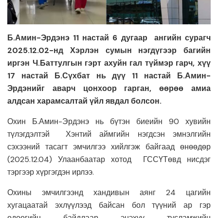
Б.Амин-Эрдэнэ 11 настай 6 дугаар ангийн сурагч
2025.12.02-нд Хэрлэн сумын нэгдүгээр багийн
иргэн Ч.Баттулгын гэрт ахуйн гал түймэр гарч, хүү
17 настай Б.Сүхбат нь дүү 11 настай Б.Амин-
Эрдэнийг аварч цонхоор гарган, өөрөө амиа
алдсан харамсалтай үйл явдал болсон.
Охин Б.Амин-Эрдэнэ нь бүтэн биеийн 90 хувийн
түлэгдэлтэй Хэнтий аймгийн нэгдсэн эмнэлгийн
сэхээний тасагт эмчилгээ хийлгэж байгаад өнөөдөр
(2025.12.04) Улаанбаатар хотод ГССҮТөвд нисдэг
тэргээр хүргэгдэн ирлээ.
Охины эмчилгээнд хандивын аянг 24 цагийн
хугацаатай эхлүүлээд байсан бол түүний ар гэр
одоогийн байдлаар энэхүү тусламжийн