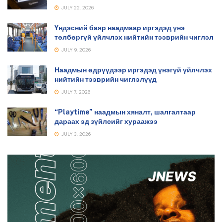
JULY 22, 2026
Үндэсний баяр наадмаар иргэдэд үнэ
төлбөргүй үйлчлэх нийтийн тээврийн чиглэл
JULY 9, 2026
Наадмын өдрүүдээр иргэдэд үнэгүй үйлчлэх
нийтийн тээврийн чиглэлүүд
JULY 7, 2026
“Playtime” наадмын хяналт, шалгалтаар
дараах эд зүйлсийг хураажээ
JULY 3, 2026