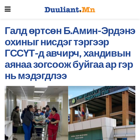
Галд өртсөн Б.Амин-Эрдэнэ
охиныг нисдэг тэргээр
ГССҮТ-д авчирч, хандивын
аянаа зогсоож буйгаа ар гэр
нь мэдэгдлээ