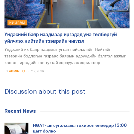
НИЙГЭМ
Үндэсний баяр наадмаар иргэдэд үнэ төлбөргүй
үйлчлэх нийтийн тээврийн чиглэл
Үндэсний их баяр наадмыг угтан нийслэлийн Нийтийн
тээврийн бодлогын газраас баярын өдрүүдийн бэлтгэл ажлыг
ханган, иргэдийг тав тухтай зорчуулах зорилгоор...
BY
ADMIN
JULY 9, 2026
Discussion about this post
Recent News
НӨАТ-ын сугалааны тохирол өнөөдөр 13:00
цагт болно