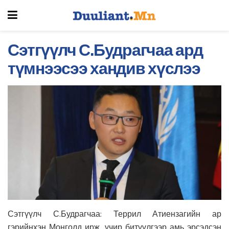
Сэтгүүлч С.Будрагчаа ард
түмнээсээ хандив хүслээ
Сэтгүүлч С.Будрагчаа: Террил Атиензагийн ар
гэрийнхэн Монголд ирж, учир битүүлгээр амь эрсэдсэн