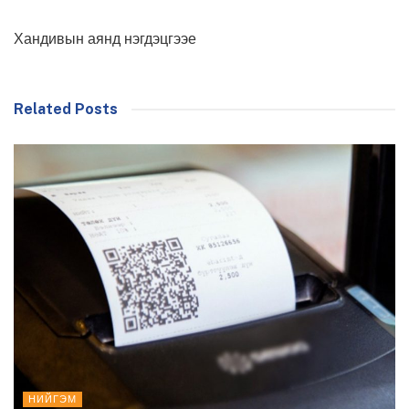
Хандивын аянд нэгдэцгээе
Related Posts
НИЙГЭМ