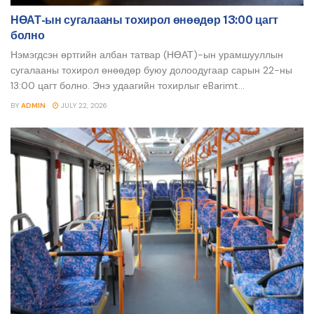
НӨАТ-ын сугалааны тохирол өнөөдөр 13:00 цагт
болно
Нэмэгдсэн өртгийн албан татвар (НӨАТ)-ын урамшууллын
сугалааны тохирол өнөөдөр буюу долоодугаар сарын 22-ны
13:00 цагт болно. Энэ удаагийн тохирлыг eBarimt...
BY
ADMIN
JULY 22, 2026