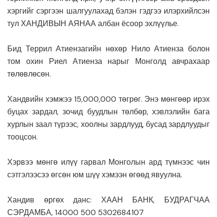
хэргийг сэргээн шалгуулахад бэлэн гэдгээ илэрхийлсэн
тул ХАНДИВЫН АЯНАА албан ёсоор эхлүүлье.
Бид Террил Атиензагийн нөхөр Нило Атиенза болон
том охин Риел Атиенза нарыг Монголд авчрахаар
төлөвлөсөн.
Хандвийн хэмжээ 15,000,000 төгрөг. Энэ мөнгөөр ирэх
буцах зардал, зочид буудлын төлбөр, хэвлэлийн бага
хурлын заал түрээс, хоолны зардлууд, бусад зардлуудыг
тооцсон.
Хэрвээ мөнгө илүү гарвал Монголын ард түмнээс чин
сэтгэлээсээ өгсөн юм шүү хэмээн өгөөд явуулна.
Хандив өргөх данс: ХААН БАНК, БУДРАГЧАА
СЭРДАМБА, 14000 500 5302684107