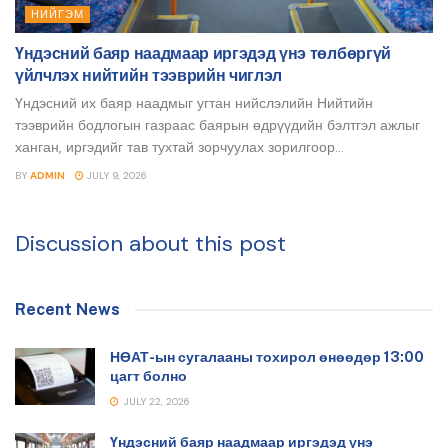
НИЙГЭМ
Үндэсний баяр наадмаар иргэдэд үнэ төлбөргүй
үйлчлэх нийтийн тээврийн чиглэл
Үндэсний их баяр наадмыг угтан нийслэлийн Нийтийн
тээврийн бодлогын газраас баярын өдрүүдийн бэлтгэл ажлыг
ханган, иргэдийг тав тухтай зорчуулах зорилгоор...
BY
ADMIN
JULY 9, 2026
Discussion about this post
Recent News
НӨАТ-ын сугалааны тохирол өнөөдөр 13:00
цагт болно
JULY 22, 2026
Үндэсний баяр наадмаар иргэдэд үнэ