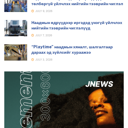
төлбөргүй үйлчлэх нийтийн тээврийн чиглэл
JULY 9, 2026
Наадмын өдрүүдээр иргэдэд үнэгүй үйлчлэх
нийтийн тээврийн чиглэлүүд
JULY 7, 2026
“Playtime” наадмын хяналт, шалгалтаар
дараах эд зүйлсийг хураажээ
JULY 3, 2026