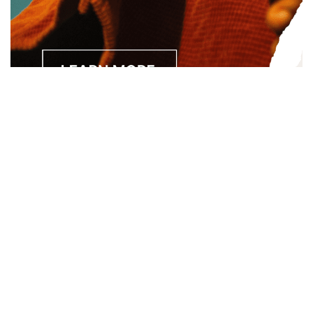
Separated they live in Bookmarksgrove right at the coast of
the Semantics, a large language ocean. A small river named
Duden.
About
About Us