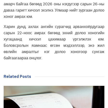
амарч байгаа бөгөөд 2026 оны нэгдүгээр сарын 26-ны
даваа гаригт хичээл эхэлнэ. Улмаар нийт зургаан долоо
хоног амрах юм.
Харин дунд, ахлах ангийн сурагчид арванхоёрдугаар
сарын 22-ноос амрах бөгөөд эхний долоо хоногийн
хугацаанд хичээл цахимаар үргэлжлэх юм.
Боловсролын яамнаас өгсөн мэдээллээр, энэ жил
өвлийн амралтыг нэг долоо хоногоор сунгаж
байгаагаараа онцлог.
Related Posts