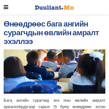
Өнөөдрөөс бага ангийн
сурагчдын өвлийн амралт
эхэллээ
Бага ангийн сурагчид энэ оны өвлийн амралт
арванхоёрдугаар сарын 15 буюу өнөөдрөөс эхлэн