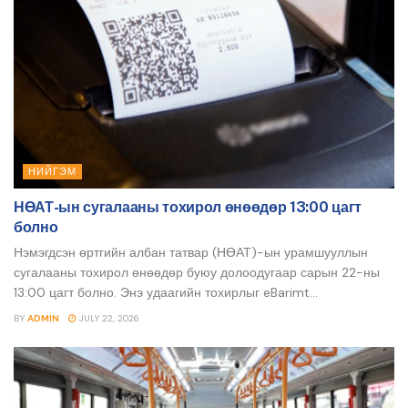
НИЙГЭМ
НӨАТ-ын сугалааны тохирол өнөөдөр 13:00 цагт
болно
Нэмэгдсэн өртгийн албан татвар (НӨАТ)-ын урамшууллын
сугалааны тохирол өнөөдөр буюу долоодугаар сарын 22-ны
13:00 цагт болно. Энэ удаагийн тохирлыг eBarimt...
BY
ADMIN
JULY 22, 2026