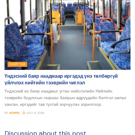
НИЙГЭМ
Үндэсний баяр наадмаар иргэдэд үнэ төлбөргүй
үйлчлэх нийтийн тээврийн чиглэл
Үндэсний их баяр наадмыг угтан нийслэлийн Нийтийн
тээврийн бодлогын газраас баярын өдрүүдийн бэлтгэл ажлыг
ханган, иргэдийг тав тухтай зорчуулах зорилгоор...
BY
ADMIN
JULY 9, 2026
Discussion about this post