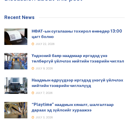
Recent News
НӨАТ-ын сугалааны тохирол өнөөдөр 13:00
цагт болно
JULY 22, 2026
Үндэсний баяр наадмаар иргэдэд үнэ
төлбөргүй үйлчлэх нийтийн тээврийн чиглэл
JULY 9, 2026
Наадмын өдрүүдээр иргэдэд үнэгүй үйлчлэх
нийтийн тээврийн чиглэлүүд
JULY 7, 2026
“Playtime” наадмын хяналт, шалгалтаар
дараах эд зүйлсийг хураажээ
JULY 3, 2026