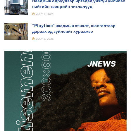
Наадмын өдрүүдээр иргэдэд үнэгүй үйлчлэх
нийтийн тээврийн чиглэлүүд
JULY 7, 2026
“Playtime” наадмын хяналт, шалгалтаар
дараах эд зүйлсийг хураажээ
JULY 3, 2026