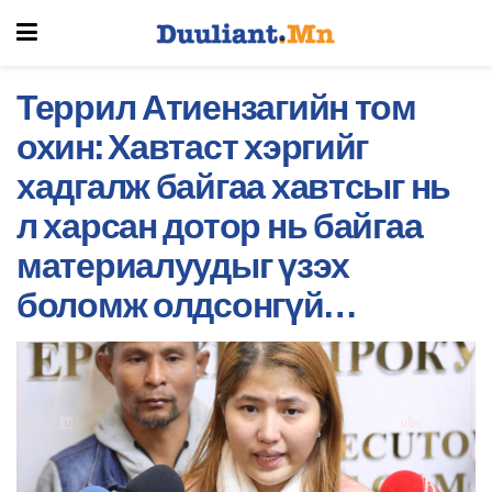
Террил Атиензагийн том
охин: Хавтаст хэргийг
хадгалж байгаа хавтсыг нь
л харсан дотор нь байгаа
материалуудыг үзэх
боломж олдсонгүй…