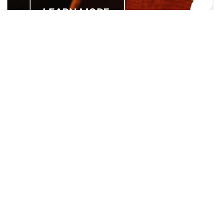
Separated they live in Bookmarksgrove right at the coast of
the Semantics, a large language ocean. A small river named
Duden.
About
About Us
Site Map
Contact Us