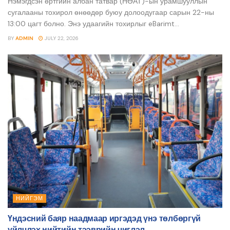
Нэмэгдсэн өртгийн албан татвар (НӨАТ)-ын урамшууллын
сугалааны тохирол өнөөдөр буюу долоодугаар сарын 22-ны
13:00 цагт болно. Энэ удаагийн тохирлыг eBarimt...
BY
ADMIN
JULY 22, 2026
НИЙГЭМ
Үндэсний баяр наадмаар иргэдэд үнэ төлбөргүй
үйлчлэх нийтийн тээврийн чиглэл