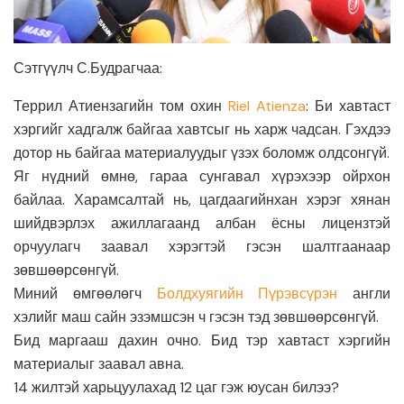
Сэтгүүлч С.Будрагчаа:
Террил Атиензагийн том охин
Riel Atienza
: Би хавтаст
хэргийг хадгалж байгаа хавтсыг нь харж чадсан. Гэхдээ
дотор нь байгаа материалуудыг үзэх боломж олдсонгүй.
Яг нүдний өмнө, гараа сунгавал хүрэхээр ойрхон
байлаа. Харамсалтай нь, цагдаагийнхан хэрэг хянан
шийдвэрлэх ажиллагаанд албан ёсны лицензтэй
орчуулагч заавал хэрэгтэй гэсэн шалтгаанаар
зөвшөөрсөнгүй.
Миний өмгөөлөгч
Болдхуягийн Пүрэвсүрэн
англи
хэлийг маш сайн эзэмшсэн ч гэсэн тэд зөвшөөрсөнгүй.
Бид маргааш дахин очно. Бид тэр хавтаст хэргийн
материалыг заавал авна.
14 жилтэй харьцуулахад 12 цаг гэж юусан билээ?