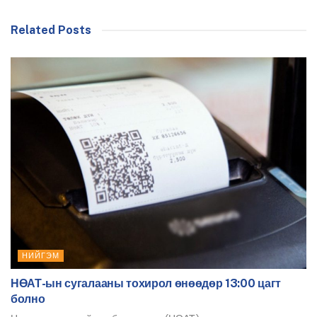
Related Posts
НИЙГЭМ
НӨАТ-ын сугалааны тохирол өнөөдөр 13:00 цагт
болно