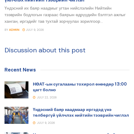
Үндэсний их баяр наадмыг угтан нийслэлийн Нийтийн
тээврийн бодлогын газраас баярын өдрүүдийн бэлтгэл ажлыг
ханган, иргэдийг тав тухтай зорчуулах зорилгоор...
BY
ADMIN
JULY 9, 2026
Discussion about this post
Recent News
НӨАТ-ын сугалааны тохирол өнөөдөр 13:00
цагт болно
JULY 22, 2026
Үндэсний баяр наадмаар иргэдэд үнэ
төлбөргүй үйлчлэх нийтийн тээврийн чиглэл
JULY 9, 2026