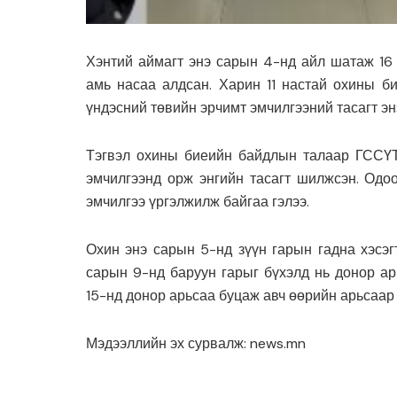
Хэнтий аймагт энэ сарын 4-нд айл шатаж 16 н
амь насаа алдсан. Харин 11 настай охины би
үндэсний төвийн эрчимт эмчилгээний тасагт э
Тэгвэл охины биеийн байдлын талаар ГССҮТ-
эмчилгээнд орж энгийн тасагт шилжсэн. Одо
эмчилгээ үргэлжилж байгаа гэлээ.
Охин энэ сарын 5-нд зүүн гарын гадна хэсэг
сарын 9-нд баруун гарыг бүхэлд нь донор а
15-нд донор арьсаа буцаж авч өөрийн арьсаар 
Мэдээллийн эх сурвалж: news.mn