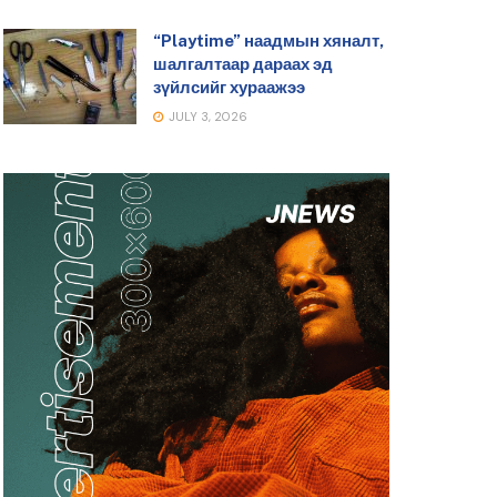
“Playtime” наадмын хяналт,
шалгалтаар дараах эд
зүйлсийг хураажээ
JULY 3, 2026