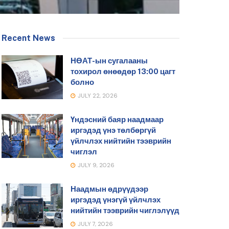
Recent News
НӨАТ-ын сугалааны
тохирол өнөөдөр 13:00 цагт
болно
JULY 22, 2026
Үндэсний баяр наадмаар
иргэдэд үнэ төлбөргүй
үйлчлэх нийтийн тээврийн
чиглэл
JULY 9, 2026
Наадмын өдрүүдээр
иргэдэд үнэгүй үйлчлэх
нийтийн тээврийн чиглэлүүд
JULY 7, 2026