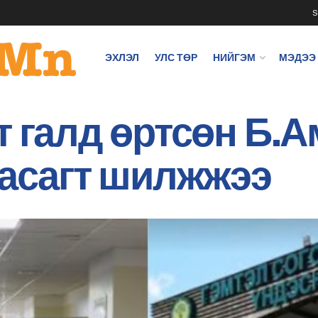
S
ЭХЛЭЛ
УЛС ТӨР
НИЙГЭМ
МЭДЭЭ
т галд өртсөн Б.
тасагт шилжжээ