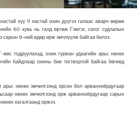
астай хүү 11 настай охин дүүгээ галаас аварч өөрөө
еийн 60 хувь нь галд өртөж Гэмтэг, согог судлалын
нэ сарын 9-ний өдөр ирж эмчлүүлж байгаа билээ.
өөс тодруулахад, охин гурван удаагийн арьс нөхөх
огийн байдлаар охины бие тогтвортой байгаа бөгөөд
т арьс нөхөх эмчилгээнд орсон бол арванхоёрдугаар
рьсаар нөхөх эмчилгээнд орж арванхоёрдугаар сарын
нөхөх хагалгаанд оржээ.