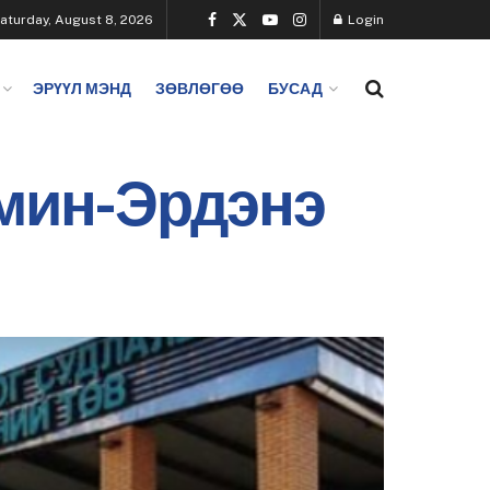
aturday, August 8, 2026
Login
ЭРҮҮЛ МЭНД
ЗӨВЛӨГӨӨ
БУСАД
Амин-Эрдэнэ