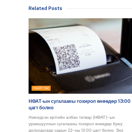
Related Posts
НИЙГЭМ
НӨАТ-ын сугалааны тохирол өнөөдөр 13:00
цагт болно
Нэмэгдсэн өртгийн албан татвар (НӨАТ)-ын
урамшууллын сугалааны тохирол өнөөдөр буюу
долоодугаар сарын 22-ны 13:00 цагт болно. Энэ