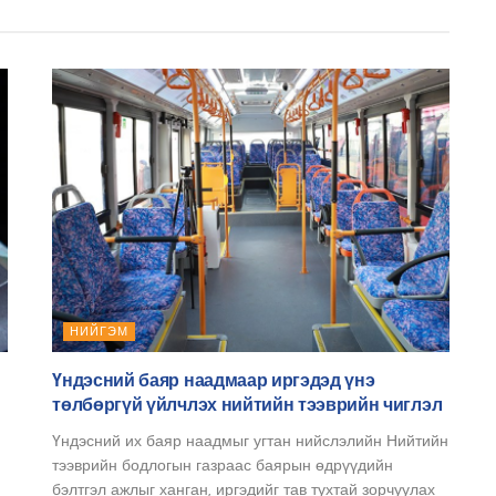
НИЙГЭМ
Үндэсний баяр наадмаар иргэдэд үнэ
төлбөргүй үйлчлэх нийтийн тээврийн чиглэл
Үндэсний их баяр наадмыг угтан нийслэлийн Нийтийн
тээврийн бодлогын газраас баярын өдрүүдийн
бэлтгэл ажлыг ханган, иргэдийг тав тухтай зорчуулах