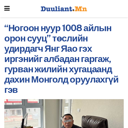
“Ногоон нуур 1008 айлын
орон сууц” төслийн
удирдагч Янг Яао гэх
иргэнийг албадан гаргаж,
гурван жилийн хугацаанд
дахин Монголд оруулахгүй
гэв