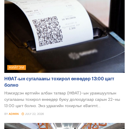
НИЙГЭМ
НӨАТ-ын сугалааны тохирол өнөөдөр 13:00 цагт
болно
Нэмэгдсэн өртгийн албан татвар (НӨАТ)-ын урамшууллын
сугалааны тохирол өнөөдөр буюу долоодугаар сарын 22-ны
13:00 цагт болно. Энэ удаагийн тохирлыг eBarimt...
BY
ADMIN
JULY 22, 2026