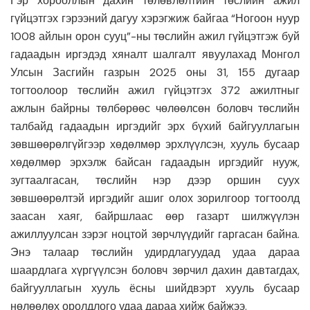
Гэр хорооллын дахин төлөвлөлтийн төслийн ажил
гүйцэтгэх гэрээний дагуу хэрэгжиж байгаа “Ногоон нуур
1008 айлын орон сууц”-ны төслийн ажил гүйцэтгэж буй
гадаадын иргэдэд хяналт шалгалт явуулахад Монгол
Улсын Засгийн газрын 2025 оны 31, 155 дугаар
тогтоолоор төслийн ажил гүйцэтгэх 372 ажилтныг
ажлын байрны төлбөрөөс чөлөөлсөн боловч төслийн
талбайд гадаадын иргэдийг эрх бүхий байгууллагын
зөвшөөрөлгүйгээр хөдөлмөр эрхлүүлсэн, хууль бусаар
хөдөлмөр эрхэлж байсан гадаадын иргэдийг нууж,
зугтаалгасан, төслийн нэр дээр оршин суух
зөвшөөрөлтэй иргэдийг ашиг олох зорилгоор тогтоолд
заасан хаяг, байршлаас өөр газарт шилжүүлэн
ажиллуулсан зэрэг ноцтой зөрчлүүдийг гаргасан байна.
Энэ талаар төслийн удирдлагуудад удаа дараа
шаардлага хүргүүлсэн боловч зөрчил дахин давтагдах,
байгууллагын хууль ёсны шийдвэрт хууль бусаар
нөлөөлөх оролдлого удаа дараа хийж байжээ.