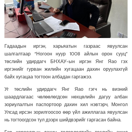
Гадаадын иргэн, харьяатын газраас явуулсан
шалгалтаар “Ногоон нуур 1008 айлын орон сууц”
төслийн удирдагч БНХАУ-ын иргэн Янг Яао гэх
иргэнийг гурван жилийн хугацаан дахин оруулахгүй
байх хугацаа тогтоон албадан гаргажээ.
Уг төслийн удирдагч Янг Яао гэгч нь визний
шаардлагаас чөлөөлөгдсөн нөхцөлийн дагуу албан
зориулалтын паспортоор дахин хил нэвтэрч, Монгол
Улсад ирсэн зорилгоосоо өөр үйл ажиллагаа явуулсан
нь тогтоогдсон тул дээрх шийдвэрийг гаргасан байна.