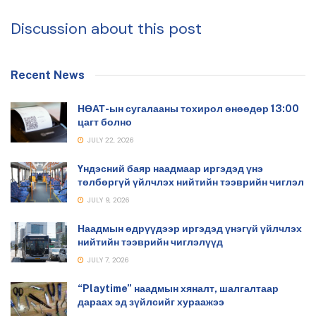
Discussion about this post
Recent News
НӨАТ-ын сугалааны тохирол өнөөдөр 13:00
цагт болно
JULY 22, 2026
Үндэсний баяр наадмаар иргэдэд үнэ
төлбөргүй үйлчлэх нийтийн тээврийн чиглэл
JULY 9, 2026
Наадмын өдрүүдээр иргэдэд үнэгүй үйлчлэх
нийтийн тээврийн чиглэлүүд
JULY 7, 2026
“Playtime” наадмын хяналт, шалгалтаар
дараах эд зүйлсийг хураажээ