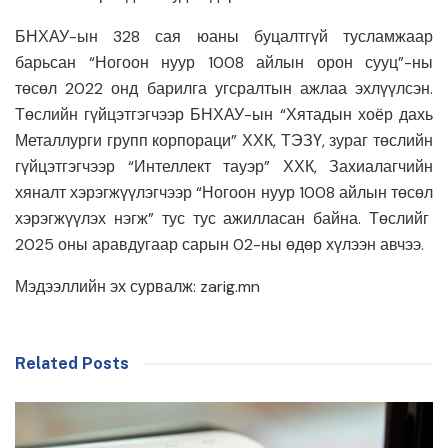
БНХАУ-ын 328 сая юаны буцалтгүй тусламжаар
барьсан “Ногоон нуур 1008 айлын орон сууц”-ны
төсөл 2022 онд барилга угсралтын ажлаа эхлүүлсэн.
Төслийн гүйцэтгэгчээр БНХАУ-ын “Хятадын хоёр дахь
Металлурги групп корпораци” ХХК, ТЭЗҮ, зураг төслийн
гүйцэтгэгчээр “Интеллект тауэр” ХХК, Захиалагчийн
хяналт хэрэгжүүлэгчээр “Ногоон нуур 1008 айлын төсөл
хэрэгжүүлэх нэгж” тус тус ажилласан байна. Төслийг
2025 оны аравдугаар сарын 02-ны өдөр хүлээн авчээ.
Мэдээллийн эх сурвалж: zarig.mn
Related Posts