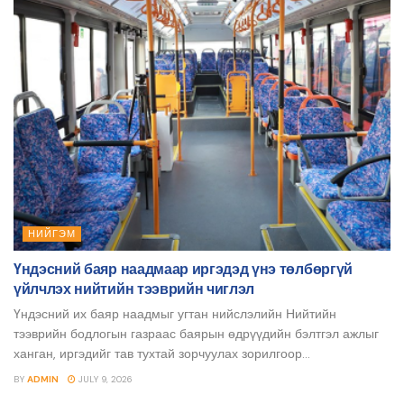
НИЙГЭМ
Үндэсний баяр наадмаар иргэдэд үнэ төлбөргүй
үйлчлэх нийтийн тээврийн чиглэл
Үндэсний их баяр наадмыг угтан нийслэлийн Нийтийн
тээврийн бодлогын газраас баярын өдрүүдийн бэлтгэл ажлыг
ханган, иргэдийг тав тухтай зорчуулах зорилгоор...
BY
ADMIN
JULY 9, 2026