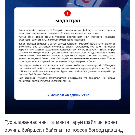
Тус алдаанаас нийт 14 мянга гаруй файл интернет
орчинд байршсан байсныг тогтоосон бөгөөд цаашид