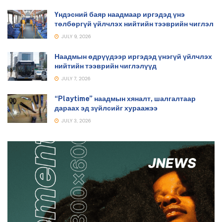
Үндэсний баяр наадмаар иргэдэд үнэ
төлбөргүй үйлчлэх нийтийн тээврийн чиглэл
JULY 9, 2026
Наадмын өдрүүдээр иргэдэд үнэгүй үйлчлэх
нийтийн тээврийн чиглэлүүд
JULY 7, 2026
“Playtime” наадмын хяналт, шалгалтаар
дараах эд зүйлсийг хураажээ
JULY 3, 2026