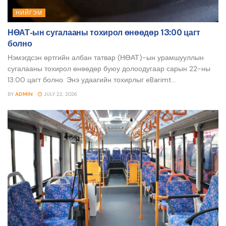
НИЙГЭМ
НӨАТ-ын сугалааны тохирол өнөөдөр 13:00 цагт
болно
Нэмэгдсэн өртгийн албан татвар (НӨАТ)-ын урамшууллын
сугалааны тохирол өнөөдөр буюу долоодугаар сарын 22-ны
13:00 цагт болно. Энэ удаагийн тохирлыг eBarimt...
BY
ADMIN
JULY 22, 2026