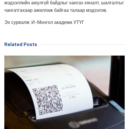
мэдээллийн аюулгүй байдлыг хангах хяналт, шалгалтыг
чангатгахаар ажиллаж байгаа талаар мэдээлэв.
Эх сурвалж: И-Монгол академи УТҮГ
Related Posts