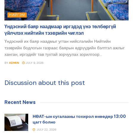
НИЙГЭМ
Үндэсний баяр наадмаар иргэдэд үнэ төлбөргүй
үйлчлэх нийтийн тээврийн чиглэл
Үндэсний их баяр наадмыг угтан нийслэлийн Нийтийн
тээврийн бодлогын газраас баярын өдрүүдийн бэлтгэл ажлыг
ханган, иргэдийг тав тухтай зорчуулах зорилгоор...
BY
ADMIN
JULY 9, 2026
Discussion about this post
Recent News
НӨАТ-ын сугалааны тохирол өнөөдөр 13:00
цагт болно
JULY 22, 2026