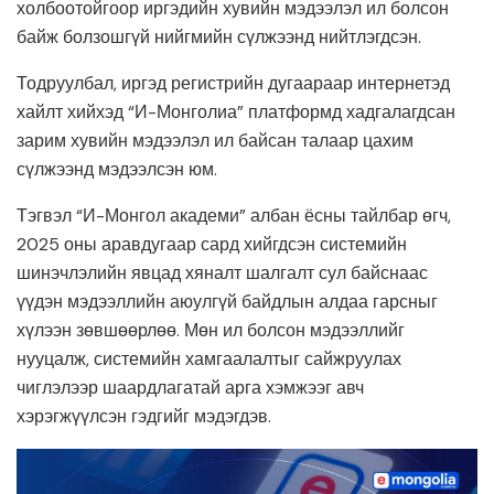
холбоотойгоор иргэдийн хувийн мэдээлэл ил болсон
байж болзошгүй нийгмийн сүлжээнд нийтлэгдсэн.
Тодруулбал, иргэд регистрийн дугаараар интернетэд
хайлт хийхэд “И-Монголиа” платформд хадгалагдсан
зарим хувийн мэдээлэл ил байсан талаар цахим
сүлжээнд мэдээлсэн юм.
Тэгвэл “И-Монгол академи” албан ёсны тайлбар өгч,
2025 оны аравдугаар сард хийгдсэн системийн
шинэчлэлийн явцад хяналт шалгалт сул байснаас
үүдэн мэдээллийн аюулгүй байдлын алдаа гарсныг
хүлээн зөвшөөрлөө. Мөн ил болсон мэдээллийг
нууцалж, системийн хамгаалалтыг сайжруулах
чиглэлээр шаардлагатай арга хэмжээг авч
хэрэгжүүлсэн гэдгийг мэдэгдэв.