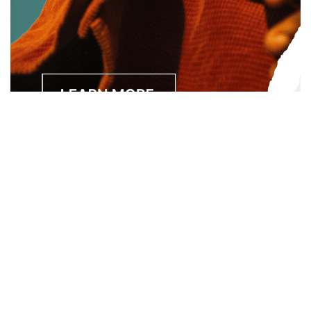
Separated they live in Bookmarksgrove right at the coast of
the Semantics, a large language ocean. A small river named
Duden.
About