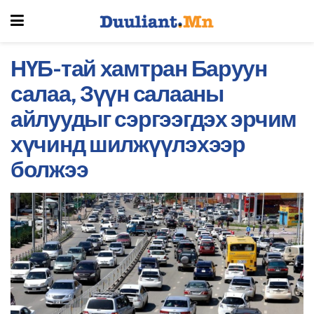
НҮБ-тай хамтран Баруун
салаа, Зүүн салааны
айлуудыг сэргээгдэх эрчим
хүчинд шилжүүлэхээр
болжээ