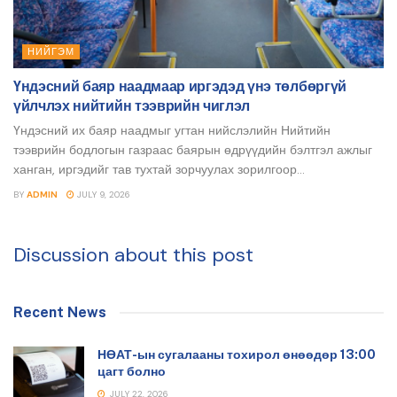
НИЙГЭМ
Үндэсний баяр наадмаар иргэдэд үнэ төлбөргүй
үйлчлэх нийтийн тээврийн чиглэл
Үндэсний их баяр наадмыг угтан нийслэлийн Нийтийн
тээврийн бодлогын газраас баярын өдрүүдийн бэлтгэл ажлыг
ханган, иргэдийг тав тухтай зорчуулах зорилгоор...
BY
ADMIN
JULY 9, 2026
Discussion about this post
Recent News
НӨАТ-ын сугалааны тохирол өнөөдөр 13:00
цагт болно
JULY 22, 2026