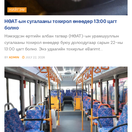
НИЙГЭМ
НӨАТ-ын сугалааны тохирол өнөөдөр 13:00 цагт
болно
Нэмэгдсэн өртгийн албан татвар (НӨАТ)-ын урамшууллын
сугалааны тохирол өнөөдөр буюу долоодугаар сарын 22-ны
13:00 цагт болно. Энэ удаагийн тохирлыг eBarimt...
BY
ADMIN
JULY 22, 2026