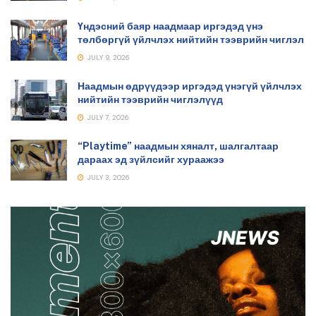
Үндэсний баяр наадмаар иргэдэд үнэ
төлбөргүй үйлчлэх нийтийн тээврийн чиглэл
JULY 9, 2026
Наадмын өдрүүдээр иргэдэд үнэгүй үйлчлэх
нийтийн тээврийн чиглэлүүд
JULY 7, 2026
“Playtime” наадмын хяналт, шалгалтаар
дараах эд зүйлсийг хураажээ
JULY 3, 2026