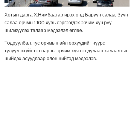
Хотын дарга Х.Нямбаатар ирэх онд Баруун салаа, Зүүн
салаа орчмыг 100 хувь сэргээгдэх эрчим хүч рүү
шилжүүлэх талаар мэдээлэл өглөө.
Тодруулбал, тус орчмын айл өрхүүдийг нүүрс
түлүүлэхгүйгээр нарны эрчим хүчээр дулаан халаалтыг
шийдэх асуудлаар олон нийтэд мэдээлэв.