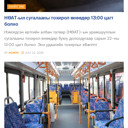
НИЙГЭМ
НӨАТ-ын сугалааны тохирол өнөөдөр 13:00 цагт
болно
Нэмэгдсэн өртгийн албан татвар (НӨАТ)-ын урамшууллын
сугалааны тохирол өнөөдөр буюу долоодугаар сарын 22-ны
13:00 цагт болно. Энэ удаагийн тохирлыг eBarimt...
BY
ADMIN
JULY 22, 2026