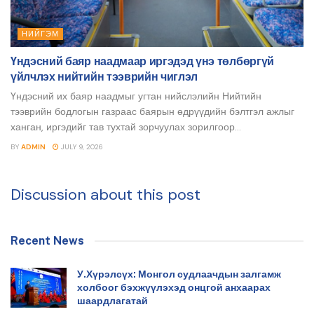
НИЙГЭМ
Үндэсний баяр наадмаар иргэдэд үнэ төлбөргүй
үйлчлэх нийтийн тээврийн чиглэл
Үндэсний их баяр наадмыг угтан нийслэлийн Нийтийн
тээврийн бодлогын газраас баярын өдрүүдийн бэлтгэл ажлыг
ханган, иргэдийг тав тухтай зорчуулах зорилгоор...
BY
ADMIN
JULY 9, 2026
Discussion about this post
Recent News
У.Хүрэлсүх: Монгол судлаачдын залгамж
холбоог бэхжүүлэхэд онцгой анхаарах
шаардлагатай