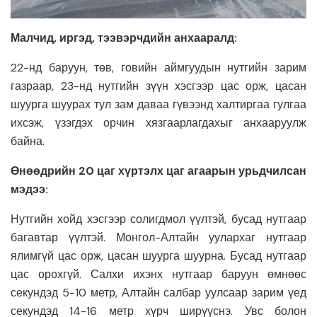
Малчид, иргэд, тээвэрчдийн анхааралд:
22-нд баруун, төв, говийн аймгуудын нутгийн зарим
газраар, 23-нд нутгийн зүүн хэсгээр цас орж, цасан
шуурга шуурах тул зам даваа гүвээнд халтиргаа гулгаа
ихсэж, үзэгдэх орчин хязгаарлагдахыг анхааруулж
байна.
Өнөөдрийн 20 цаг хүртэлх цаг агаарын урьдчилсан
мэдээ:
Нутгийн хойд хэсгээр солигдмол үүлтэй, бусад нутгаар
багавтар үүлтэй. Монгол-Алтайн уулархаг нутгаар
ялимгүй цас орж, цасан шуурга шуурна. Бусад нутгаар
цас орохгүй. Салхи ихэнх нутгаар баруун өмнөөс
секундэд 5-10 метр, Алтайн салбар уулсаар зарим үед
секундэд 14-16 метр хүрч ширүүснэ. Увс болон