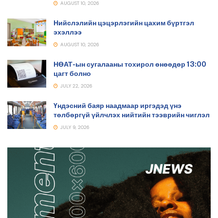
AUGUST 10, 2026
Нийслэлийн цэцэрлэгийн цахим бүртгэл
эхэллээ
AUGUST 10, 2026
НӨАТ-ын сугалааны тохирол өнөөдөр 13:00
цагт болно
JULY 22, 2026
Үндэсний баяр наадмаар иргэдэд үнэ
төлбөргүй үйлчлэх нийтийн тээврийн чиглэл
JULY 9, 2026