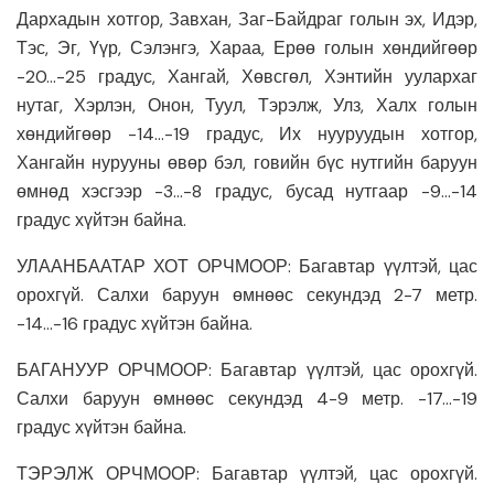
Дархадын хотгор, Завхан, Заг-Байдраг голын эх, Идэр,
Тэс, Эг, Үүр, Сэлэнгэ, Хараа, Ерөө голын хөндийгөөр
-20…-25 градус, Хангай, Хөвсгөл, Хэнтийн уулархаг
нутаг, Хэрлэн, Онон, Туул, Тэрэлж, Улз, Халх голын
хөндийгөөр -14…-19 градус, Их нууруудын хотгор,
Хангайн нурууны өвөр бэл, говийн бүс нутгийн баруун
өмнөд хэсгээр -3…-8 градус, бусад нутгаар -9…-14
градус хүйтэн байна.
УЛААНБААТАР ХОТ ОРЧМООР: Багавтар үүлтэй, цас
орохгүй. Салхи баруун өмнөөс секундэд 2-7 метр.
-14…-16 градус хүйтэн байна.
БАГАНУУР ОРЧМООР: Багавтар үүлтэй, цас орохгүй.
Салхи баруун өмнөөс секундэд 4-9 метр. -17…-19
градус хүйтэн байна.
ТЭРЭЛЖ ОРЧМООР: Багавтар үүлтэй, цас орохгүй.