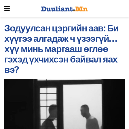
Зодуулсан цэргийн аав: Би
хүүгээ алгадаж ч үзээгүй…
xүү минь маргааш өглөө
гэхэд үхчихсэн байвал яах
вэ?