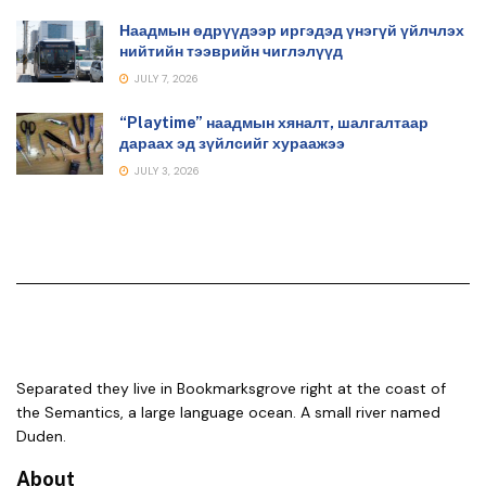
Наадмын өдрүүдээр иргэдэд үнэгүй үйлчлэх
нийтийн тээврийн чиглэлүүд
JULY 7, 2026
“Playtime” наадмын хяналт, шалгалтаар
дараах эд зүйлсийг хураажээ
JULY 3, 2026