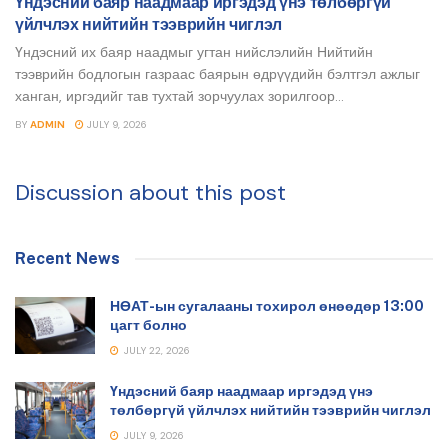
Үндэсний баяр наадмаар иргэдэд үнэ төлбөргүй
үйлчлэх нийтийн тээврийн чиглэл
Үндэсний их баяр наадмыг угтан нийслэлийн Нийтийн
тээврийн бодлогын газраас баярын өдрүүдийн бэлтгэл ажлыг
ханган, иргэдийг тав тухтай зорчуулах зорилгоор...
BY
ADMIN
JULY 9, 2026
Discussion about this post
Recent News
НӨАТ-ын сугалааны тохирол өнөөдөр 13:00
цагт болно
JULY 22, 2026
Үндэсний баяр наадмаар иргэдэд үнэ
төлбөргүй үйлчлэх нийтийн тээврийн чиглэл
JULY 9, 2026