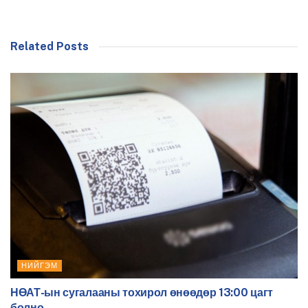
Related Posts
НИЙГЭМ
НӨАТ-ын сугалааны тохирол өнөөдөр 13:00 цагт
болно