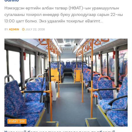
Нэмэгдсэн өртгийн албан татвар (НӨАТ)-ын урамшууллын
сугалааны тохирол өнөөдөр буюу долоодугаар сарын 22-ны
13:00 цагт болно. Энэ удаагийн тохирлыг eBarimt...
BY
ADMIN
JULY 22, 2026
НИЙГЭМ