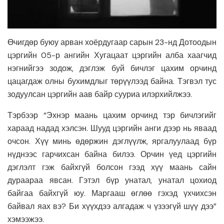
Өчигдөр буюу арван хоёрдугаар сарын 23-нд Дотоодын
цэргийн 05-р ангийн Хугацаат цэргийн алба хаагчид
нэгнийгээ зодож, дэглэж буй бичлэг цахим орчинд
цацагдаж олны бухимдлыг төрүүлээд байна. Тэгвэл тус
зодуулсан цэргийн аав байр сууриа илэрхийлжээ.
Тэрбээр “Эхнэр маань цахим орчинд тэр бичлэгийг
хараад надад хэлсэн. Шууд цэргийн анги дээр нь яваад
очсон. Хүү минь өдөржин дэглүүлж, яргалуулаад бүр
нүднээс гарчихсан байна билээ. Орчин үед цэргийн
дэглэлт гэж байхгүй болсон гээд хүү маань сайн
дураараа явсан. Гэтэл бүр унатал, унатал цохиод
байгаа байхгүй юу. Маргааш өглөө гэхэд үхчихсэн
байвал яах вэ? Би хүүхдээ алгадаж ч үзээгүй шүү дээ”
хэмээжээ.