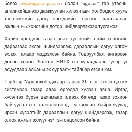
болох
www.egazar.gov.mn
болон “egazar” гар утасны
аппликейшнээр дамжуулан хүлээн авч, холбогдох хууль
тогтоомжийн дагуу өргөдлийн төрлөөс шалтгаалан
ажлын 1-5 хоногийн дотор шийдвэрлэхээр тусгажээ.
Харин иргэдийн газар авах хүсэлтийг найм хоногийн
дараагаас эхлэн шийдвэрлэж, дарааллын дагуу олгож
эхлэх талаар мэдээлсэн байна. Тодруулбал, өнгөрсөн
долоо хоногт болсон НИТХ-ын хуралдааны үеэр уг
асуудлаар албаны эх сурвалж тайлбар өгсөн юм.
Тэрбээр “Арванхоёрдугаар сарын 31-нээс эхлэн цахим
системээр газар авах өргөдөл хүлээн авна. Иргэд
хүсэлтээ бүрэн цахимаар илгээх бөгөөд газар зохион
байгуулалтын төлөвлөгөөнд тусгагдсан байршлуудад
ирсэн хүсэлтийг дарааллын дагуу шийдвэрлэж, газар
олгох ажлыг эхлүүлнэ” гэж онцолсон байна.