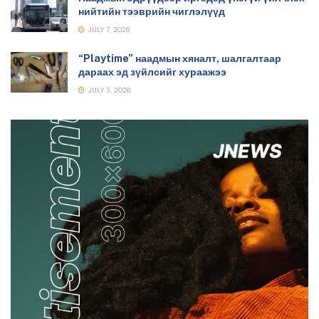
нийтийн тээврийн чиглэлүүд
JULY 7, 2026
“Playtime” наадмын хяналт, шалгалтаар
дараах эд зүйлсийг хураажээ
JULY 3, 2026