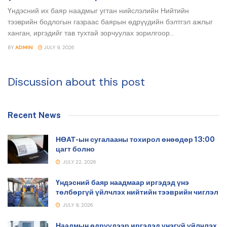
Үндэсний их баяр наадмыг угтан нийслэлийн Нийтийн
тээврийн бодлогын газраас баярын өдрүүдийн бэлтгэл ажлыг
ханган, иргэдийг тав тухтай зорчуулах зорилгоор...
BY
ADMIN
JULY 9, 2026
Discussion about this post
Recent News
НӨАТ-ын сугалааны тохирол өнөөдөр 13:00
цагт болно
JULY 22, 2026
Үндэсний баяр наадмаар иргэдэд үнэ
төлбөргүй үйлчлэх нийтийн тээврийн чиглэл
JULY 9, 2026
Наадмын өдрүүдээр иргэдэд үнэгүй үйлчлэх