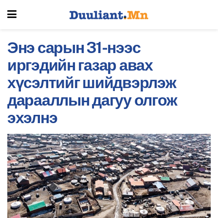
Энэ сарын 31-нээс
иргэдийн газар авах
хүсэлтийг шийдвэрлэж
дарааллын дагуу олгож
эхэлнэ