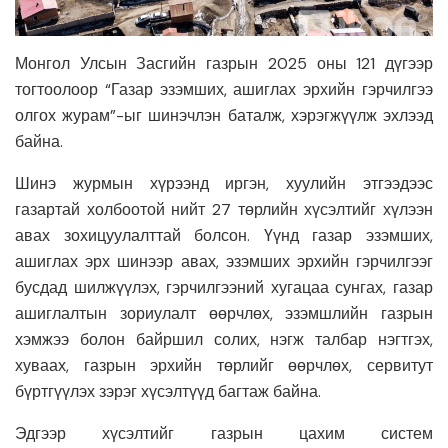
Монгол Улсын Засгийн газрын 2025 оны 121 дүгээр
тогтоолоор “Газар эзэмших, ашиглах эрхийн гэрчилгээ
олгох журам”-ыг шинэчлэн баталж, хэрэгжүүлж эхлээд
байна.
Шинэ журмын хүрээнд иргэн, хуулийн этгээдээс
газартай холбоотой нийт 27 төрлийн хүсэлтийг хүлээн
авах зохицуулалттай болсон. Үүнд газар эзэмших,
ашиглах эрх шинээр авах, эзэмших эрхийн гэрчилгээг
бусдад шилжүүлэх, гэрчилгээний хугацаа сунгах, газар
ашиглалтын зориулалт өөрчлөх, эзэмшлийн газрын
хэмжээ болон байршил солих, нэгж талбар нэгтгэх,
хуваах, газрын эрхийн төрлийг өөрчлөх, сервитут
бүртгүүлэх зэрэг хүсэлтүүд багтаж байна.
Эдгээр хүсэлтийг газрын цахим систем