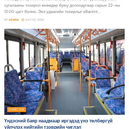
сугалааны тохирол өнөөдөр буюу долоодугаар сарын 22-ны
13:00 цагт болно. Энэ удаагийн тохирлыг eBarimt...
BY
ADMIN
JULY 22, 2026
НИЙГЭМ
Үндэсний баяр наадмаар иргэдэд үнэ төлбөргүй
үйлчлэх нийтийн тээврийн чиглэл