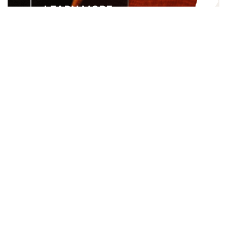
Separated they live in Bookmarksgrove right at the coast of
the Semantics, a large language ocean. A small river named
Duden.
About
About Us
Site Map
Contact Us