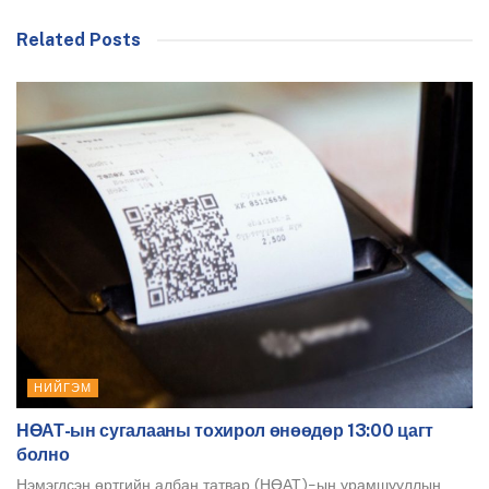
Related Posts
НИЙГЭМ
НӨАТ-ын сугалааны тохирол өнөөдөр 13:00 цагт
болно
Нэмэгдсэн өртгийн албан татвар (НӨАТ)-ын урамшууллын