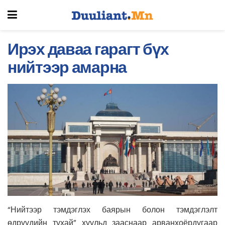
Ирэх даваа гарагт бүх
нийтээр амарна
“Нийтээр тэмдэглэх баярын болон тэмдэглэлт
өдрүүдийн тухай” хуульд зааснаар арванхоёрдугаар