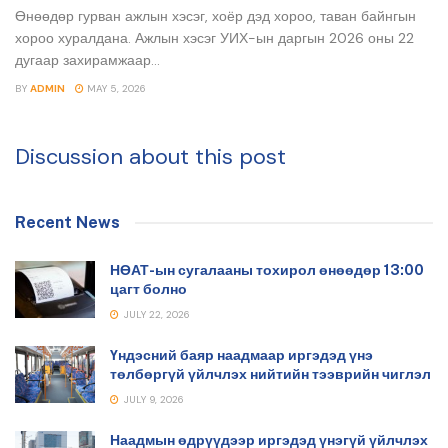
Өнөөдөр гурван ажлын хэсэг, хоёр дэд хороо, таван байнгын
хороо хуралдана. Ажлын хэсэг УИХ-ын даргын 2026 оны 22
дугаар захирамжаар...
BY
ADMIN
MAY 5, 2026
Discussion about this post
Recent News
НӨАТ-ын сугалааны тохирол өнөөдөр 13:00
цагт болно
JULY 22, 2026
Үндэсний баяр наадмаар иргэдэд үнэ
төлбөргүй үйлчлэх нийтийн тээврийн чиглэл
JULY 9, 2026
Наадмын өдрүүдээр иргэдэд үнэгүй үйлчлэх