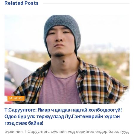
Related Posts
МЭДЭЭ
Т.Саруултөгс: Ямар ч цагдаа надтай холбогдоогүй!
Одоо бүр улс төржүүлээд Лу.Гантөмөрийн хүргэн
гээд сэвж байна!
Бүжигчин Т.Саруултөгс сүүлийн үед өөрийгөө өндөр барилгууд