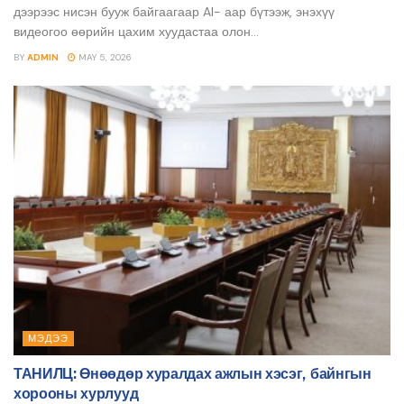
дээрээс нисэн бууж байгаагаар AI- аар бүтээж, энэхүү
видеогоо өөрийн цахим хуудастаа олон...
BY
ADMIN
MAY 5, 2026
МЭДЭЭ
ТАНИЛЦ: Өнөөдөр хуралдах ажлын хэсэг, байнгын
хорооны хурлууд