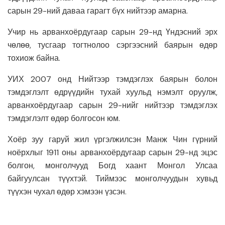
сарын 29-ний даваа гарагт бүх нийтээр амарна.
Учир нь арванхоёрдугаар сарын 29-нд Үндэсний эрх
чөлөө, тусгаар тогтнолоо сэргээсний баярын өдөр
тохиож байна.
УИХ 2007 онд Нийтээр тэмдэглэх баярын болон
тэмдэглэлт өдрүүдийн тухай хуульд нэмэлт оруулж,
арванхоёрдугаар сарын 29-нийг нийтээр тэмдэглэх
тэмдэглэлт өдөр болгосон юм.
Хоёр зуу гаруй жил үргэлжилсэн Манж Чин гүрний
ноёрхлыг 1911 оны арванхоёрдугаар сарын 29-нд эцэс
болгон, монголчууд Богд хаант Монгол Улсаа
байгуулсан түүхтэй. Тиймээс монголчуудын хувьд
түүхэн чухал өдөр хэмээн үзсэн.