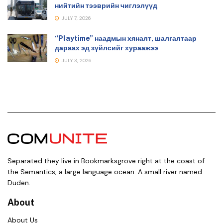
нийтийн тээврийн чиглэлүүд
JULY 7, 2026
“Playtime” наадмын хяналт, шалгалтаар
дараах эд зүйлсийг хураажээ
JULY 3, 2026