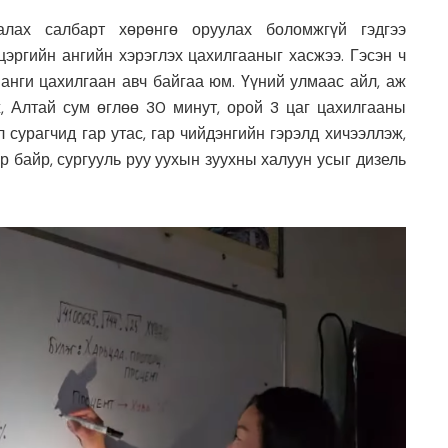
алах салбарт хөрөнгө оруулах боломжгүй гэдгээ
цэргийн ангийн хэрэглэх цахилгааныг хасжээ. Гэсэн ч
анги цахилгаан авч байгаа юм. Үүний улмаас айл, аж
, Алтай сум өглөө 30 минут, орой 3 цаг цахилгааны
 сурагчид гар утас, гар чийдэнгийн гэрэлд хичээллэж,
 байр, сургууль руу уухын зуухны халуун усыг дизель