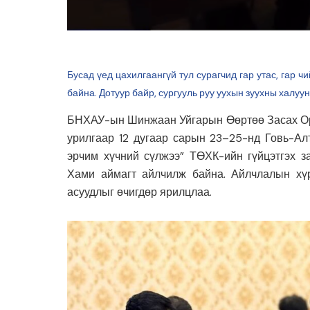
Бусад үед цахилгаангүй тул сурагчид гар утас, гар 
байна. Дотуур байр, сургууль руу уухын зуухны халуу
БНХАУ-ын Шинжаан Уйгарын Өөртөө Засах Ор
урилгаар 12 дугаар сарын 23–25-нд Говь-Алт
эрчим хүчний сүлжээ” ТӨХК-ийн гүйцэтгэх з
Хами аймагт айлчилж байна. Айлчлалын хү
асуудлыг өчигдөр ярилцлаа.