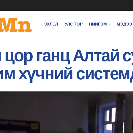
ЭХЛЭЛ
УЛС ТӨР
НИЙГЭМ
МЭДЭЭ
 цор ганц Алтай 
м хүчний систем