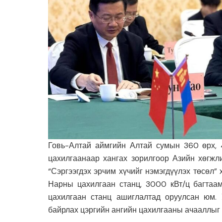
Говь-Алтай аймгийн Алтай сумын 360 өрх, 
цахилгаанаар хангах зорилгоор Азийн хөгжл
“Сэргээгдэх эрчим хүчийг нэмэгдүүлэх төсөл”
Нарны цахилгаан станц, 3000 кВт/ц багтаам
цахилгаан станц ашиглалтад оруулсан юм.
байрлах цэргийн ангийн цахилгааны ачааллыг 