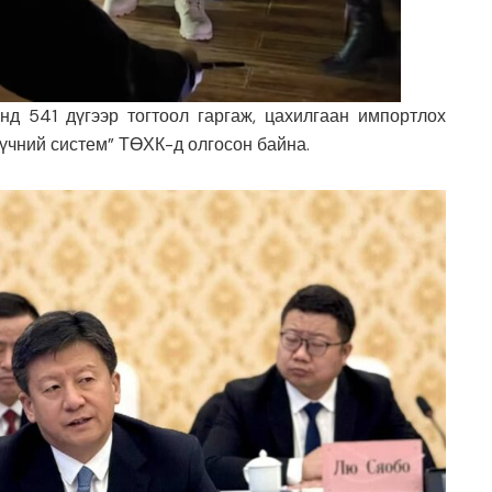
нд 541 дүгээр тогтоол гаргаж, цахилгаан импортлох
үчний систем” ТӨХК-д олгосон байна.