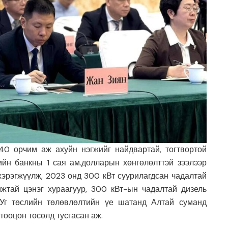
40 орчим аж ахуйн нэгжийг найдвартай, тогтвортой
ийн банкны 1 сая ам.долларын хөнгөлөлттэй зээлээр
 хэрэгжүүлж, 2023 онд 300 кВт суурилагдсан чадалтай
жтай цэнэг хураагуур, 300 кВт-ын чадалтай дизель
 Уг төслийн төлөвлөлтийн үе шатанд Алтай суманд
тооцон төсөлд тусгасан аж.