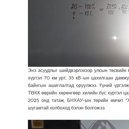
Энэ асуудлыг шийдвэрлэхээр улсын төсвийн 8
хүртэл 70 км урт, 35 кВ-ын цахилгаан дамжу
байнгын ашиглалтад оруулжээ. Үүний үргэлж
ТӨХК өөрийн хөрөнгөөр хилийн бүс хүртэл ца
2025 онд татаж, БНХАУ-ын төрийн өмчит “
шугамтай холбоход бэлэн болгожээ.