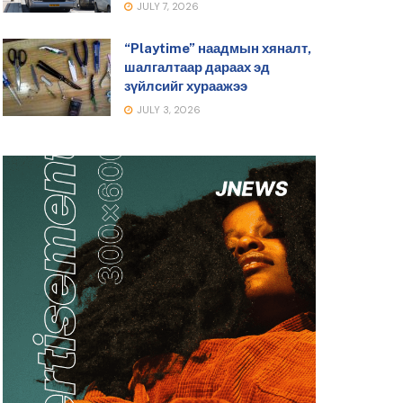
JULY 7, 2026
“Playtime” наадмын хяналт,
шалгалтаар дараах эд
зүйлсийг хураажээ
JULY 3, 2026