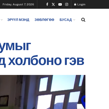
Friday, August 7, 2026
Login
ЭРҮҮЛ МЭНД
ЗӨВЛӨГӨӨ
БУСАД
сумыг
д холбоно гэв