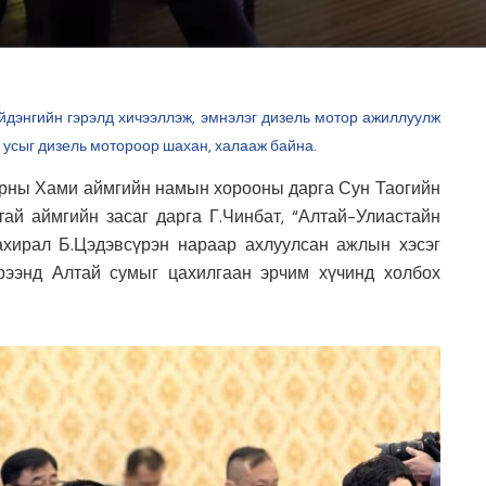
чийдэнгийн гэрэлд хичээллэж, эмнэлэг дизель мотор ажиллуулж
н усыг дизель мотороор шахан, халааж байна.
ны Хами аймгийн намын хорооны дарга Сун Таогийн
ай аймгийн засаг дарга Г.Чинбат, “Алтай-Улиастайн
ахирал Б.Цэдэвсүрэн нараар ахлуулсан ажлын хэсэг
рээнд Алтай сумыг цахилгаан эрчим хүчинд холбох