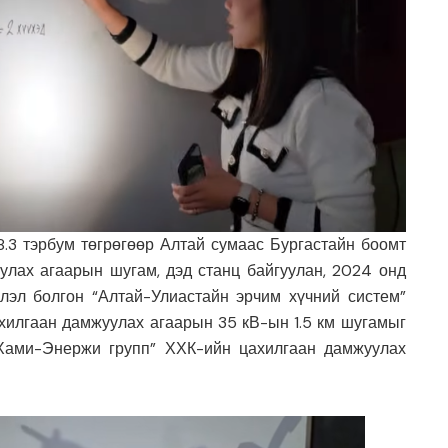
.3 тэрбум төгрөгөөр Алтай сумаас Бургастайн боомт
улах агаарын шугам, дэд станц байгуулан, 2024 онд
лэл болгон “Алтай-Улиастайн эрчим хүчний систем”
хилгаан дамжуулах агаарын 35 кВ-ын 1.5 км шугамыг
Хами-Энержи групп” ХХК-ийн цахилгаан дамжуулах