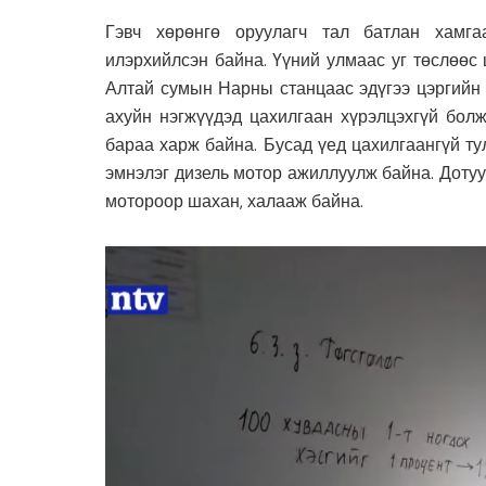
Гэвч хөрөнгө оруулагч тал батлан хамга
илэрхийлсэн байна. Үүний улмаас уг төслөөс 
Алтай сумын Нарны станцаас эдүгээ цэргийн 
ахуйн нэгжүүдэд цахилгаан хүрэлцэхгүй болж
бараа харж байна. Бусад үед цахилгаангүй тул
эмнэлэг дизель мотор ажиллуулж байна. Дотуур
мотороор шахан, халааж байна.