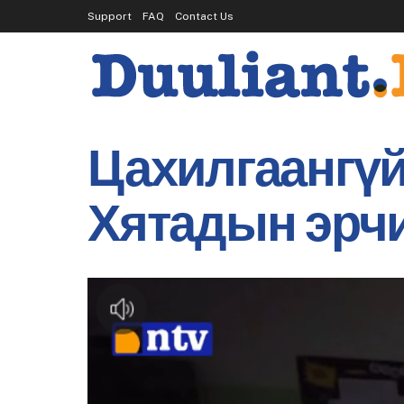
Support
FAQ
Contact Us
Цахилгаангүй
Хятадын эрчи