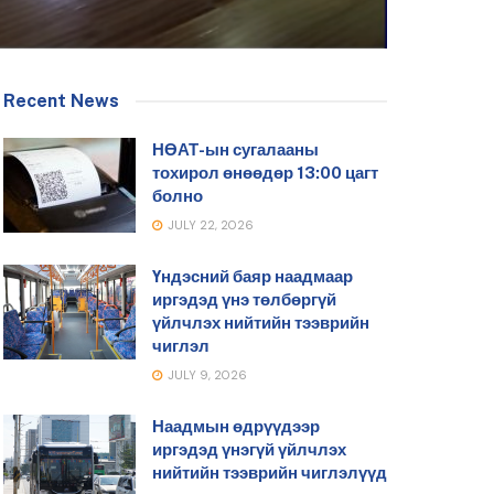
Recent News
НӨАТ-ын сугалааны
тохирол өнөөдөр 13:00 цагт
болно
JULY 22, 2026
Үндэсний баяр наадмаар
иргэдэд үнэ төлбөргүй
үйлчлэх нийтийн тээврийн
чиглэл
JULY 9, 2026
Наадмын өдрүүдээр
иргэдэд үнэгүй үйлчлэх
нийтийн тээврийн чиглэлүүд