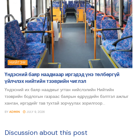
НИЙГЭМ
Үндэсний баяр наадмаар иргэдэд үнэ төлбөргүй
үйлчлэх нийтийн тээврийн чиглэл
Үндэсний их баяр наадмыг угтан нийслэлийн Нийтийн
тээврийн бодлогын газраас баярын өдрүүдийн бэлтгэл ажлыг
ханган, иргэдийг тав тухтай зорчуулах зорилгоор...
BY
ADMIN
JULY 9, 2026
Discussion about this post