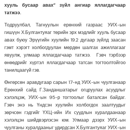
хууль бусаар авах” зүйл ангиар яллагдагчаар
татжээ.
Тодруулбал, Тагнуулын ерөнхий газраас УИХ-ын
гишүүн Х.Булгантуяаг төрийн эрх мэдлийг хууль бусаар
авах буюу Эрүүгийн хуулийн 19.2 дугаар зүйлд заасан
гэмт хэрэгт холбогдуулан мөрдөн шалгах ажиллагааг
явуулж, улмаар яллагдагчаар татжээ. Гэвч тэрбээр
өнөөдрийг хүртэл яллагдагчаар татсан тогтоолтойгоо
танилцаагүй гэв.
Өнгөрсөн аравдугаар сарын 17-нд УИХ-ын чуулганаар
Ерөнхий сайд Г.Занданшатарыг огцруулах асуудлыг
хэлэлцэж, УИХ-ын 95-р тогтоолыг баталсан байдаг.
Гэвч энэ нь Үндсэн хуулийн холбогдох заалтуудыг
зөрчсөн гэдгийг ҮХЦ-ийн Их суудлын хуралдаанаар
хэлэлцэн шийдвэрлэсэн юм. Улмаар дээрх УИХ-ын
чуулганы хуралдааныг удирдсан Х.Булгантуяаг УИХ-ын