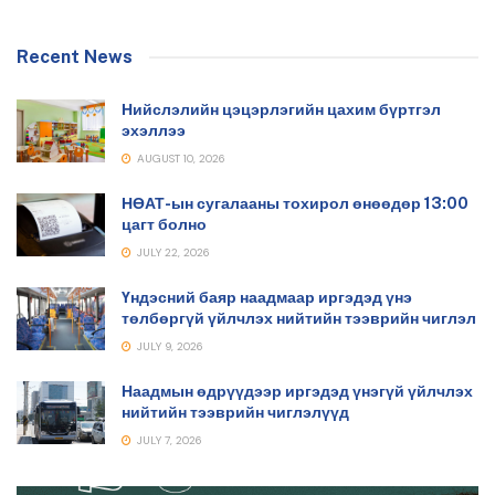
Recent News
Нийслэлийн цэцэрлэгийн цахим бүртгэл
эхэллээ
AUGUST 10, 2026
НӨАТ-ын сугалааны тохирол өнөөдөр 13:00
цагт болно
JULY 22, 2026
Үндэсний баяр наадмаар иргэдэд үнэ
төлбөргүй үйлчлэх нийтийн тээврийн чиглэл
JULY 9, 2026
Наадмын өдрүүдээр иргэдэд үнэгүй үйлчлэх
нийтийн тээврийн чиглэлүүд
JULY 7, 2026