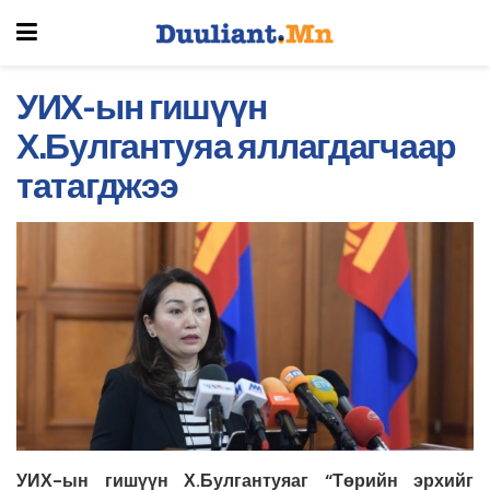
УИХ-ын гишүүн
Х.Булгантуяа яллагдагчаар
татагджээ
УИХ-ын гишүүн Х.Булгантуяаг “Төрийн эрхийг