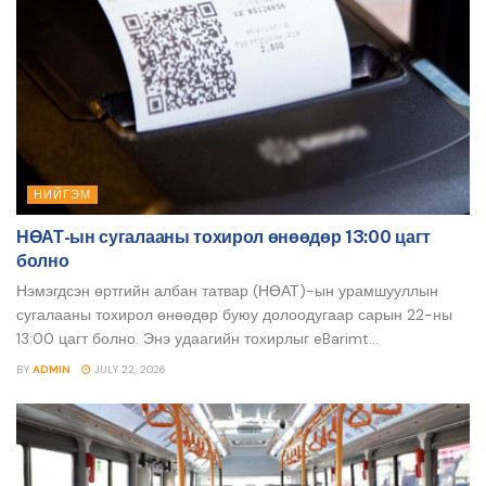
НИЙГЭМ
НӨАТ-ын сугалааны тохирол өнөөдөр 13:00 цагт
болно
Нэмэгдсэн өртгийн албан татвар (НӨАТ)-ын урамшууллын
сугалааны тохирол өнөөдөр буюу долоодугаар сарын 22-ны
13:00 цагт болно. Энэ удаагийн тохирлыг eBarimt...
BY
ADMIN
JULY 22, 2026