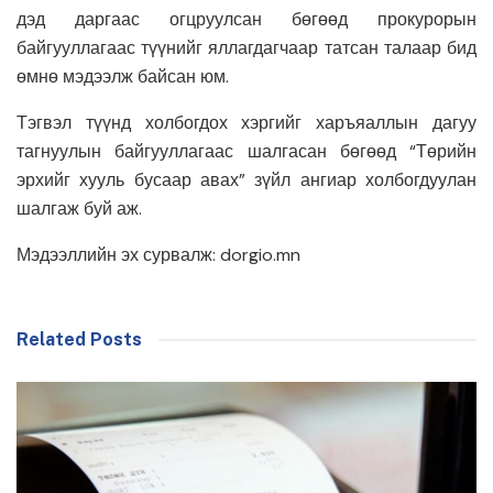
дэд даргаас огцруулсан бөгөөд прокурорын
байгууллагаас түүнийг яллагдагчаар татсан талаар бид
өмнө мэдээлж байсан юм.
Тэгвэл түүнд холбогдох хэргийг харъяаллын дагуу
тагнуулын байгууллагаас шалгасан бөгөөд “Төрийн
эрхийг хууль бусаар авах” зүйл ангиар холбогдуулан
шалгаж буй аж.
Мэдээллийн эх сурвалж: dorgio.mn
Related Posts