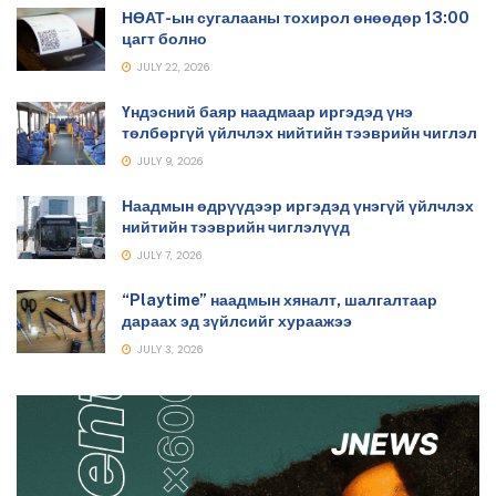
НӨАТ-ын сугалааны тохирол өнөөдөр 13:00
цагт болно
JULY 22, 2026
Үндэсний баяр наадмаар иргэдэд үнэ
төлбөргүй үйлчлэх нийтийн тээврийн чиглэл
JULY 9, 2026
Наадмын өдрүүдээр иргэдэд үнэгүй үйлчлэх
нийтийн тээврийн чиглэлүүд
JULY 7, 2026
“Playtime” наадмын хяналт, шалгалтаар
дараах эд зүйлсийг хураажээ
JULY 3, 2026