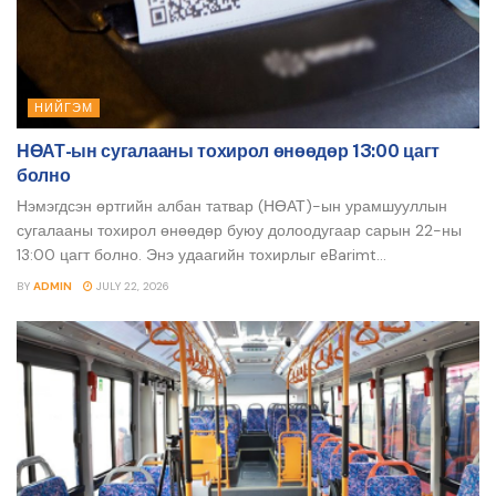
НИЙГЭМ
НӨАТ-ын сугалааны тохирол өнөөдөр 13:00 цагт
болно
Нэмэгдсэн өртгийн албан татвар (НӨАТ)-ын урамшууллын
сугалааны тохирол өнөөдөр буюу долоодугаар сарын 22-ны
13:00 цагт болно. Энэ удаагийн тохирлыг eBarimt...
BY
ADMIN
JULY 22, 2026