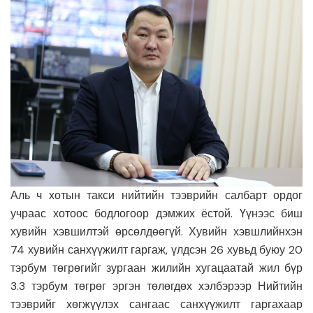
Аль ч хотын такси нийтийн тээврийн салбарт ордог
учраас хотоос бодлогоор дэмжих ёстой. Үүнээс биш
хувийн хэвшилтэй өрсөлдөөгүй. Хувийн хэвшлийнхэн
74 хувийн санхүүжилт гаргаж, үлдсэн 26 хувьд буюу 20
тэрбум төгрөгийг зургаан жилийн хугацаатай жил бүр
3.3 тэрбум төгрөг эргэн төлөгдөх хэлбэрээр Нийтийн
тээврийг хөгжүүлэх сангаас санхүүжилт гаргахаар