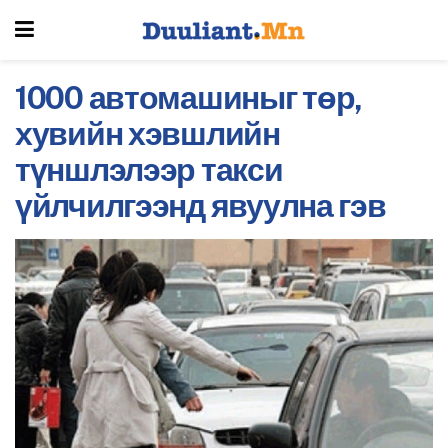
1000 автомашиныг төр,
хувийн хэвшлийн
түншлэлээр такси
үйлчилгээнд явуулна гэв