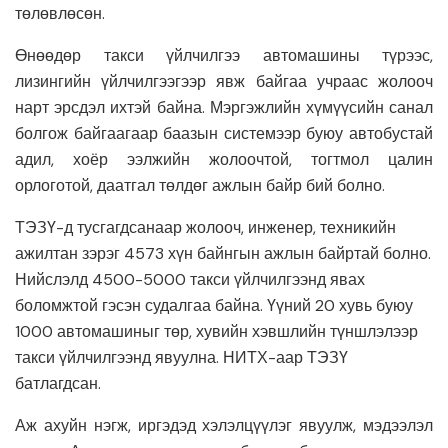
төлөвлөсөн.
Өнөөдөр такси үйлчилгээ автомашины түрээс,
лизингийн үйлчилгээгээр явж байгаа учраас жолооч
нарт эрсдэл ихтэй байна. Мэргэжлийн хүмүүсийн санал
болгож байгаагаар баазын системээр буюу автобустай
адил, хоёр ээлжийн жолоочтой, тогтмол цалин
орлоготой, даатгал төлдөг ажлын байр бий болно.
ТЭЗҮ-д тусгагдсанаар жолооч, инженер, техникийн
ажилтан зэрэг 4573 хүн байнгын ажлын байртай болно.
Нийслэлд 4500-5000 такси үйлчилгээнд явах
боломжтой гэсэн судалгаа байна. Үүний 20 хувь буюу
1000 автомашиныг төр, хувийн хэвшлийн түншлэлээр
такси үйлчилгээнд явуулна. НИТХ-аар ТЭЗҮ
батлагдсан.
Аж ахуйн нэгж, иргэдэд хэлэлцүүлэг явуулж, мэдээлэл