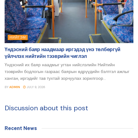
НИЙГЭМ
Үндэсний баяр наадмаар иргэдэд үнэ төлбөргүй
үйлчлэх нийтийн тээврийн чиглэл
Үндэсний их баяр наадмыг угтан нийслэлийн Нийтийн
тээврийн бодлогын газраас баярын өдрүүдийн бэлтгэл ажлыг
ханган, иргэдийг тав тухтай зорчуулах зорилгоор...
BY
ADMIN
JULY 9, 2026
Discussion about this post
Recent News