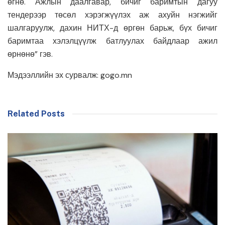
өгнө. Ажлын даалгавар, бичиг баримтын дагуу
тендерээр төсөл хэрэгжүүлэх аж ахуйн нэгжийг
шалгаруулж, дахин НИТХ-д өргөн барьж, бүх бичиг
баримтаа хэлэлцүүлж батлуулах байдлаар ажил
өрнөнө” гэв.
Мэдээллийн эх сурвалж: gogo.mn
Related Posts