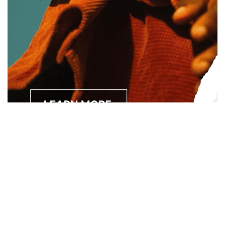
Separated they live in Bookmarksgrove right at the coast of