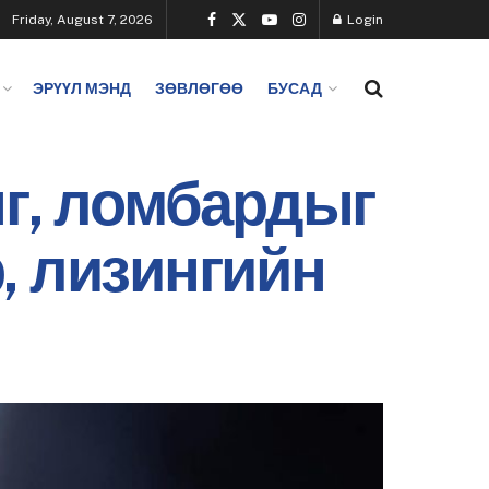
Friday, August 7, 2026
Login
ЭРҮҮЛ МЭНД
ЗӨВЛӨГӨӨ
БУСАД
нг, ломбардыг
, лизингийн