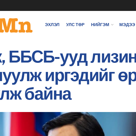
ЭХЛЭЛ
УЛС ТӨР
НИЙГЭМ
МЭДЭЭ
к, ББСБ-ууд лизи
уулж иргэдийг өр
улж байна