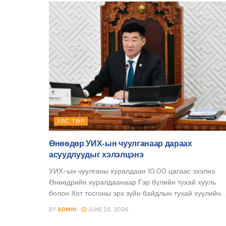
УЛС ТӨР
Өнөөдөр УИХ-ын чуулганаар дараах
асуудлуудыг хэлэлцэнэ
УИХ-ын чуулганы хуралдаан 10:00 цагаас эхэлнэ.
Өнөөдрийн хуралдаанаар Гэр бүлийн тухай хууль
болон Хот тосгоны эрх зүйн байдлын тухай хуулийн...
BY
ADMIN
JUNE 26, 2026