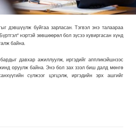
ыг дэвшүүлж буйгаа зарласан. Тэгвэл энэ талаараа
үртгэл” нэртэй зөвшөөрөл бол зүсээ хувиргасан хүнд
талж байна.
мбардыг давхар ажиллуулж, иргэдийг аппликэйшнээс
жинд оруулж байна. Энэ бол зах зээл биш далд мөнгө
санхүүгийн сүлжээг цэгцэлж, иргэдийн эрх ашгийг