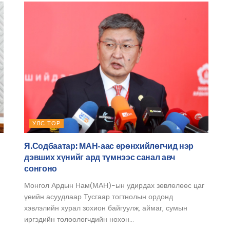
УЛС ТӨР
Я.Содбаатар: МАН-аас ерөнхийлөгчид нэр
дэвших хүнийг ард түмнээс санал авч
сонгоно
Монгол Ардын Нам(МАН)-ын удирдах зөвлөлөөс цаг
үеийн асуудлаар Тусгаар тогтнолын ордонд
хэвлэлийн хурал зохион байгуулж, аймаг, сумын
иргэдийн төлөөлөгчдийн нөхөн...