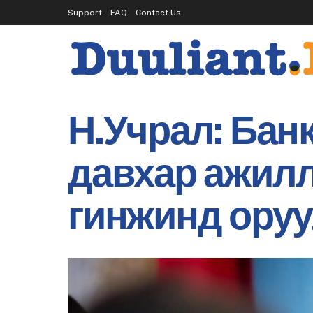
Support
FAQ
Contact Us
Н.Учрал: Бан
давхар ажилл
гинжинд ору