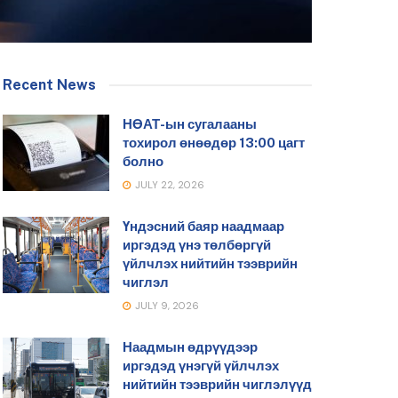
Recent News
НӨАТ-ын сугалааны
тохирол өнөөдөр 13:00 цагт
болно
JULY 22, 2026
Үндэсний баяр наадмаар
иргэдэд үнэ төлбөргүй
үйлчлэх нийтийн тээврийн
чиглэл
JULY 9, 2026
Наадмын өдрүүдээр
иргэдэд үнэгүй үйлчлэх
нийтийн тээврийн чиглэлүүд