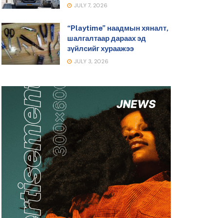
JULY 7, 2026
“Playtime” наадмын хяналт,
шалгалтаар дараах эд
зүйлсийг хураажээ
JULY 3, 2026