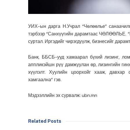
УИХ-ын дарга Н.Учрал “Чөлөөлье” санаачилг
тэрбээр “Санхүүгийн дарамтаас ЧӨЛӨӨЛЬЕ. “Б
суртал. Иргэдийг чирэгдүүлж, бизнесийг дарам
Банк, ББСБ-ууд хамаарал бүхий лизинг, ло
аппликэйшн рүү дамжуулан өр, лизингийн гин
хүүлэлт. Хуулийн цоорхойг хааж, давхар 
хамгаална” гэв.
Мэдээллийн эх сурвалж: ubn.mn
Related Posts