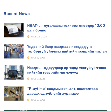
Recent News
НӨАТ-ын сугалааны тохирол өнөөдөр 13:00
цагт болно
JULY 22, 2026
Үндэсний баяр наадмаар иргэдэд үнэ
төлбөргүй үйлчлэх нийтийн тээврийн чиглэл
JULY 9, 2026
Наадмын өдрүүдээр иргэдэд үнэгүй үйлчлэх
нийтийн тээврийн чиглэлүүд
JULY 7, 2026
“Playtime” наадмын хяналт, шалгалтаар
дараах эд зүйлсийг хураажээ
JULY 3, 2026