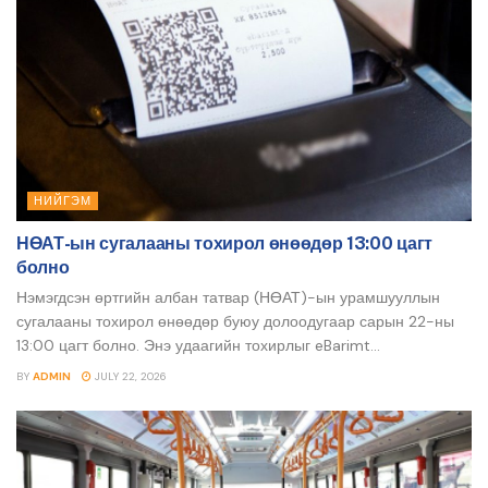
НИЙГЭМ
НӨАТ-ын сугалааны тохирол өнөөдөр 13:00 цагт
болно
Нэмэгдсэн өртгийн албан татвар (НӨАТ)-ын урамшууллын
сугалааны тохирол өнөөдөр буюу долоодугаар сарын 22-ны
13:00 цагт болно. Энэ удаагийн тохирлыг eBarimt...
BY
ADMIN
JULY 22, 2026