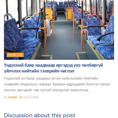
НИЙГЭМ
Үндэсний баяр наадмаар иргэдэд үнэ төлбөргүй
үйлчлэх нийтийн тээврийн чиглэл
Үндэсний их баяр наадмыг угтан нийслэлийн Нийтийн
тээврийн бодлогын газраас баярын өдрүүдийн бэлтгэл ажлыг
ханган, иргэдийг тав тухтай зорчуулах зорилгоор...
BY
ADMIN
JULY 9, 2026
Discussion about this post