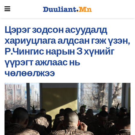
Цэрэг зодсон асуудалд
хариуцлага алдсан гэж үзэн,
Р.Чингис нарын 3 хүнийг
үүрэгт ажлаас нь
чөлөөлжээ