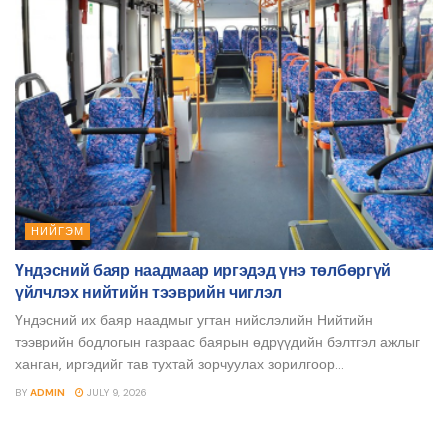
НИЙГЭМ
Үндэсний баяр наадмаар иргэдэд үнэ төлбөргүй
үйлчлэх нийтийн тээврийн чиглэл
Үндэсний их баяр наадмыг угтан нийслэлийн Нийтийн
тээврийн бодлогын газраас баярын өдрүүдийн бэлтгэл ажлыг
ханган, иргэдийг тав тухтай зорчуулах зорилгоор...
BY
ADMIN
JULY 9, 2026