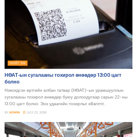
НИЙГЭМ
НӨАТ-ын сугалааны тохирол өнөөдөр 13:00 цагт
болно
Нэмэгдсэн өртгийн албан татвар (НӨАТ)-ын урамшууллын
сугалааны тохирол өнөөдөр буюу долоодугаар сарын 22-ны
13:00 цагт болно. Энэ удаагийн тохирлыг eBarimt...
BY
ADMIN
JULY 22, 2026