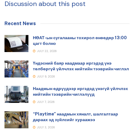
Discussion about this post
Recent News
НӨАТ-ын сугалааны тохирол өнөөдөр 13:00
цагт болно
JULY 22, 2026
Үндэсний баяр наадмаар иргэдэд үнэ
төлбөргүй үйлчлэх нийтийн тээврийн чиглэл
JULY 9, 2026
Наадмын өдрүүдээр иргэдэд үнэгүй үйлчлэх
нийтийн тээврийн чиглэлүүд
JULY 7, 2026
“Playtime” наадмын хяналт, шалгалтаар
дараах эд зүйлсийг хураажээ
JULY 3, 2026