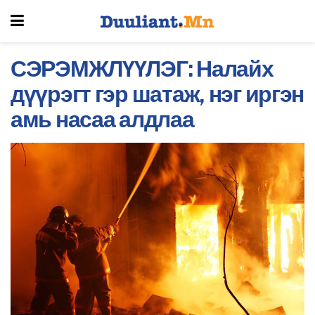
СЭРЭМЖЛҮҮЛЭГ: Налайх
дүүрэгт гэр шатаж, нэг иргэн
амь насаа алдлаа