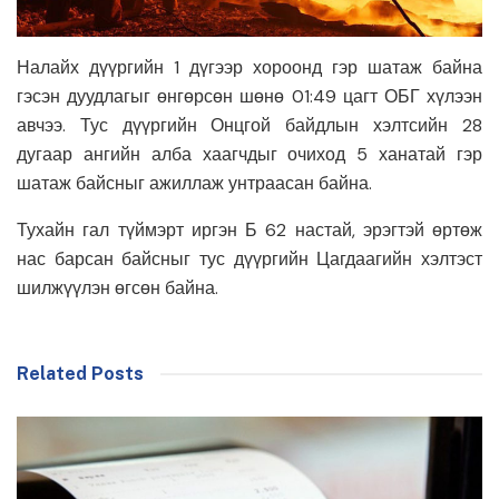
Налайх дүүргийн 1 дүгээр хороонд гэр шатаж байна
гэсэн дуудлагыг өнгөрсөн шөнө 01:49 цагт ОБГ хүлээн
авчээ. Тус дүүргийн Онцгой байдлын хэлтсийн 28
дугаар ангийн алба хаагчдыг очиход 5 ханатай гэр
шатаж байсныг ажиллаж унтраасан байна.
Тухайн гал түймэрт иргэн Б 62 настай, эрэгтэй өртөж
нас барсан байсныг тус дүүргийн Цагдаагийн хэлтэст
шилжүүлэн өгсөн байна.
Related Posts