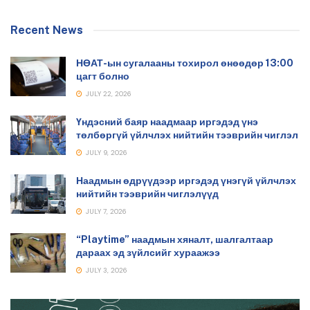
Recent News
НӨАТ-ын сугалааны тохирол өнөөдөр 13:00
цагт болно
JULY 22, 2026
Үндэсний баяр наадмаар иргэдэд үнэ
төлбөргүй үйлчлэх нийтийн тээврийн чиглэл
JULY 9, 2026
Наадмын өдрүүдээр иргэдэд үнэгүй үйлчлэх
нийтийн тээврийн чиглэлүүд
JULY 7, 2026
“Playtime” наадмын хяналт, шалгалтаар
дараах эд зүйлсийг хураажээ
JULY 3, 2026