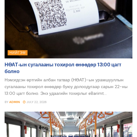
НИЙГЭМ
НӨАТ-ын сугалааны тохирол өнөөдөр 13:00 цагт
болно
Нэмэгдсэн өртгийн албан татвар (НӨАТ)-ын урамшууллын
сугалааны тохирол өнөөдөр буюу долоодугаар сарын 22-ны
13:00 цагт болно. Энэ удаагийн тохирлыг eBarimt...
BY
ADMIN
JULY 22, 2026