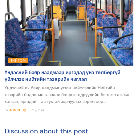
НИЙГЭМ
Үндэсний баяр наадмаар иргэдэд үнэ төлбөргүй
үйлчлэх нийтийн тээврийн чиглэл
Үндэсний их баяр наадмыг угтан нийслэлийн Нийтийн
тээврийн бодлогын газраас баярын өдрүүдийн бэлтгэл ажлыг
ханган, иргэдийг тав тухтай зорчуулах зорилгоор...
BY
ADMIN
JULY 9, 2026
Discussion about this post