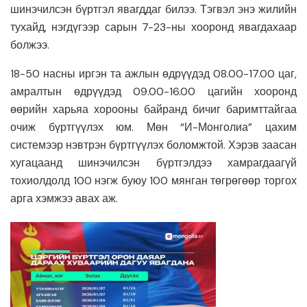
шинэчилсэн бүртгэл явагддаг билээ. Тэгвэл энэ жилийн
тухайд, нэгдүгээр сарын 7-23-ны хооронд явагдахаар
болжээ.
18-50 насны иргэн та ажлын өдрүүдэд 08.00-17.00 цаг,
амралтын өдрүүдэд 09.00-16.00 цагийн хооронд
өөрийн харьяа хорооны байранд бичиг баримттайгаа
очиж бүртгүүлэх юм. Мөн “И-Монголиа” цахим
системээр нэвтрэн бүртгүүлэх боломжтой. Хэрэв заасан
хугацаанд шинэчилсэн бүртгэлдээ хамрагдаагүй
тохиолдолд 100 нэгж буюу 100 мянган төгрөгөөр торгох
арга хэмжээ авах аж.