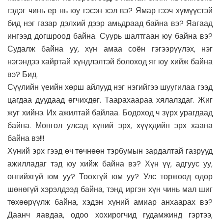
гэдэг чинь ер нь юу гэсэн хэл вэ? Ямар гээч хүмүүстэй
бид нэг газар дэлхий дээр амьдраад байна вэ?
Яагаад
ингээд догшроод байна. Суурь шалтгаан юу байна вэ?
Судалж байна уу, хүн амаа соён гэгээрүүлэх, нэг
нэгэндээ хайртай хүндлэлтэй болоход яг юу хийж байна
вэ? Бид.
Сүүлийн үеийн хөрш айлууд нэг нэгийгээ шуугилаа гээд
цагдаа дуудаад өгчихдөг. Таарахаараа хялалздаг. Жиг
жуг хийнэ. Их ажилтай байлаа. Бодоход ч зүрх урагдаад
байна. Монгол улсад хүний эрх, хүүхдийн эрх хаана
байна вэ!!!
Хүний эрх гээд өч төчнөөн тэрбумын зардалтай газрууд
ажилладаг тэд юу хийж байна вэ? Хүн үү, адгуус уу,
өнгийхгүй юм уу? Тоохгүй юм уу? Улс төржөөд өдөр
шөнөгүй хэрэлдээд байна, тэнд иргэн хүн чинь мал шиг
төхөөрүүлж байна, хэдэн хүний амиар анхаарах вэ?
Даанч яавдаа, одоо хохирогчид гудамжинд гэртээ,