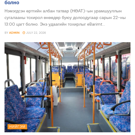
болно
Нэмэгдсэн өртгийн албан татвар (НӨАТ)-ын урамшууллын
сугалааны тохирол өнөөдөр буюу долоодугаар сарын 22-ны
13:00 цагт болно. Энэ удаагийн тохирлыг eBarimt...
BY
ADMIN
JULY 22, 2026
НИЙГЭМ