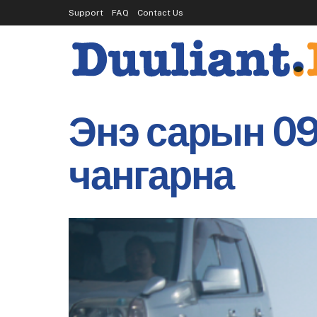
Support
FAQ
Contact Us
Энэ сарын 09
чангарна