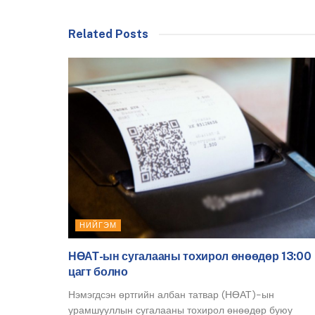
Related Posts
НИЙГЭМ
НӨАТ-ын сугалааны тохирол өнөөдөр 13:00
цагт болно
Нэмэгдсэн өртгийн албан татвар (НӨАТ)-ын
урамшууллын сугалааны тохирол өнөөдөр буюу