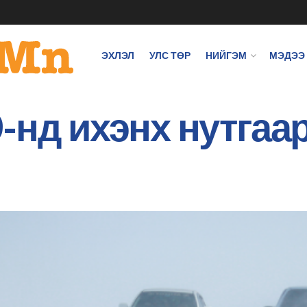
ЭХЛЭЛ
УЛС ТӨР
НИЙГЭМ
МЭДЭЭ
-нд ихэнх нутгаар