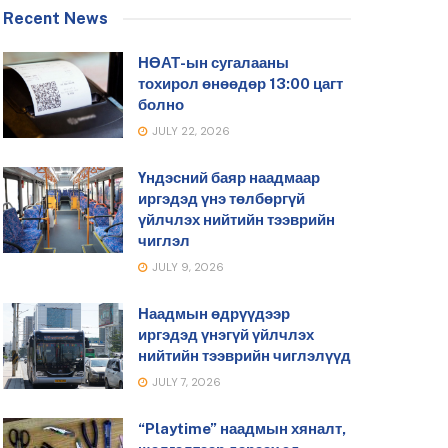
Recent News
НӨАТ-ын сугалааны
тохирол өнөөдөр 13:00 цагт
болно
JULY 22, 2026
Үндэсний баяр наадмаар
иргэдэд үнэ төлбөргүй
үйлчлэх нийтийн тээврийн
чиглэл
JULY 9, 2026
Наадмын өдрүүдээр
иргэдэд үнэгүй үйлчлэх
нийтийн тээврийн чиглэлүүд
JULY 7, 2026
“Playtime” наадмын хяналт,