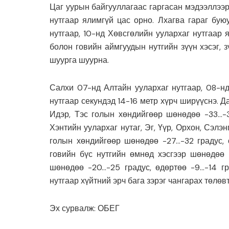
Цаг уурын байгууллагаас гаргасан мэдээллээр 
нутгаар ялимгүй цас орно. Лхагва гараг бую
нутгаар, 10-нд Хөвсгөлийн уулархаг нутгаар 
болон говийн аймгуудын нутгийн зүүн хэсэг, 
шуурга шуурна.
Салхи 07-нд Алтайн уулархаг нутгаар, 08-нд 
нутгаар секундэд 14-16 метр хүрч ширүүснэ. Д
Идэр, Тэс голын хөндийгөөр шөнөдөө -33…-38
Хэнтийн уулархаг нутаг, Эг, Үүр, Орхон, Сэлэн
голын хөндийгөөр шөнөдөө -27…-32 градус, 
говийн бүс нутгийн өмнөд хэсгээр шөнөдөө -
шөнөдөө -20…-25 градус, өдөртөө -9…-14 г
нутгаар хүйтний эрч бага зэрэг чангарах төлөв
Эх сурвалж: ОБЕГ