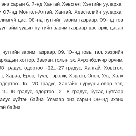
энэ сарын 6, 7-нд Хангай, Хөвсгөл, Хэнтийн уулархаг
у 07-нд Монгол-Алтай, Хангай, Хөвсгөлийн уулархаг
ялимгүй цас, 08-нд нутгийн зарим газраар, 09-нд төв
зүүн аймгуудын нутгийн зарим газраар цас орж, цасан
нутгийн зарим газраар, 09, 10-нд говь, тал, хээрийн
архадын хотгор, Завхан, голын эх, Хүрэнбэлчир орчим,
 градус, өдөртөө -22…-27 градус, Хангай, Хөвсгөл,
гэ, Хараа, Ерөө, Туул, Тэрэлж, Хэрлэн, Онон, Улз, Халх
өдөртөө -15…-20 градус, Хангайн нурууны өвөр бэл,
11…-16 градус, өдөртөө -3…-8 градус, бусад нутгаар
радус хүйтэн байна. Улмаар энэ сарын 09-нд ихэнх
тэй байна.