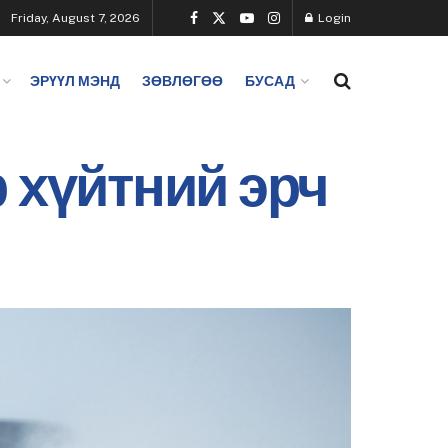
Friday, August 7, 2026
Login
ЭРҮҮЛ МЭНД
ЗӨВЛӨГӨӨ
БУСАД
 хүйтний эрч