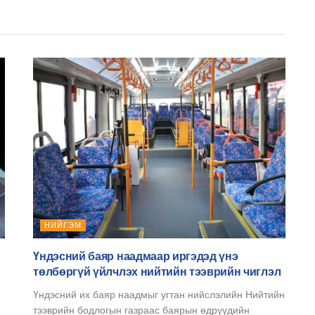
НИЙГЭМ
Үндэсний баяр наадмаар иргэдэд үнэ
төлбөргүй үйлчлэх нийтийн тээврийн чиглэл
Үндэсний их баяр наадмыг угтан нийслэлийн Нийтийн
тээврийн бодлогын газраас баярын өдрүүдийн