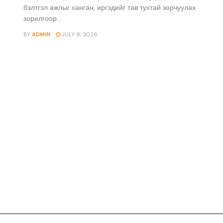
бэлтгэл ажлыг ханган, иргэдийг тав тухтай зорчуулах
зорилгоор...
BY
ADMIN
JULY 9, 2026