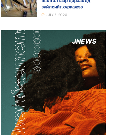
шалгалтаар дараах эд
зүйлсийг хураажээ
JULY 3, 2026