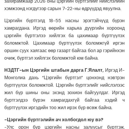
захирамжаар 2026 оны цэргийн бүртгэлийг нийслэлийн
хэмжээнд нэгдүгээр сарын 7-22-ны өдрүүдэд явуулна.
Цэргийн бүртгэлд 18-55 насны эрэгтэйчүүд бүрэн
хамрагдана. Иргэд өөрийн харьяа дүүргийн хороонд
цэргийн бүртгэлээ хийлгэх ба цахимаар бүртгүүлэх
боломжтой. Цахимаар бүртгүүлэх боломжгүй иргэн
оршин суух хаягаас өөр газарт байгаа бол ар гэрийнхэн
очиж, бүртгэл хийлгэх боломжтой юм байна.
НЗДТГ-ын Цэргийн штабын дарга Г.Ялалт,
Иргэд И-
Монголиа дахь “Цэргийн бүртгэл” цонхонд нэвтрэн
бүртгүүлэх боломжтой. Цэргийн бүртгэлийг нийслэлээс
жил бүр шины оны эхэнд зохион байгуулдаг. Иргэд
бүртгэлдээ бүрэн хамрагдахгүй байгаа хэдий ч
бүртгүүлэх иргэдийн тоо жил ирэх бүр өсөж байна.
-Цэргийн бүртгэлийн ач холбогдол юу вэ?
-Улс орон бүр цэргийн насны залуусыг бүртгэж,