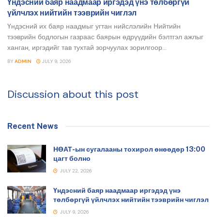
Үндэсний баяр наадмаар иргэдэд үнэ төлбөргүй
үйлчлэх нийтийн тээврийн чиглэл
Үндэсний их баяр наадмыг угтан нийслэлийн Нийтийн
тээврийн бодлогын газраас баярын өдрүүдийн бэлтгэл ажлыг
ханган, иргэдийг тав тухтай зорчуулах зорилгоор...
BY
ADMIN
JULY 9, 2026
Discussion about this post
Recent News
НӨАТ-ын сугалааны тохирол өнөөдөр 13:00
цагт болно
JULY 22, 2026
Үндэсний баяр наадмаар иргэдэд үнэ
төлбөргүй үйлчлэх нийтийн тээврийн чиглэл
JULY 9, 2026