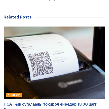
Related Posts
НИЙГЭМ
НӨАТ-ын сугалааны тохирол өнөөдөр 13:00 цагт