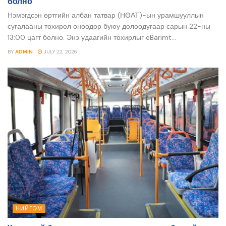
болно
Нэмэгдсэн өртгийн албан татвар (НӨАТ)-ын урамшууллын
сугалааны тохирол өнөөдөр буюу долоодугаар сарын 22-ны
13:00 цагт болно. Энэ удаагийн тохирлыг eBarimt...
BY
ADMIN
JULY 22, 2026
НИЙГЭМ