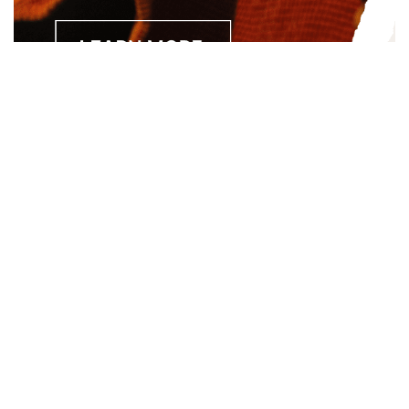
Separated they live in Bookmarksgrove right at the coast of
the Semantics, a large language ocean. A small river named
Duden.
About
About Us
Site Map