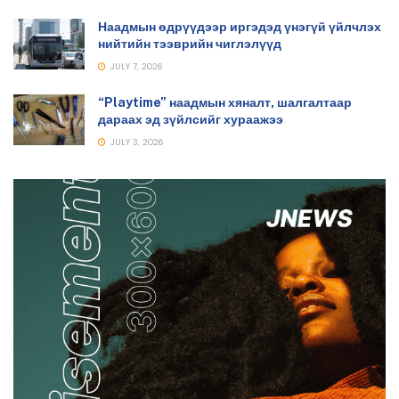
Наадмын өдрүүдээр иргэдэд үнэгүй үйлчлэх
нийтийн тээврийн чиглэлүүд
JULY 7, 2026
“Playtime” наадмын хяналт, шалгалтаар
дараах эд зүйлсийг хураажээ
JULY 3, 2026