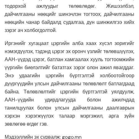
тодорхой ажлуудыг төлөвлөдөг. Жишээлбэл,
дайчилгааны нөөцийг шинэчлэн тогтоох, дайчилгааны
нөөцийн чанар байдалд судалгаа, дүн шинжилгээ хийх
зэрэг ач холбогдолтой.
Иргэнийг хугацаат цэргийн алба хаах хүсэл зоригийг
нэмэгдүүлэх, тэдэнд цэрэг эх оронч үзлийг төлөвшүүлэх,
ААН-үүдэд цэрэг, батлан хамгаалах хууль тогтоомжийн
үүргийн биелэлтийг бататгах зэрэг олон ажил явагддаг.
Энэ удаагийн цэргийн бүртгэлтэй холбоотойгоор
дүүргүүдийн улсын дайчилгааны төлөвлөлт батлагдаад
байна. Төлөвлөлтийг цэргийн бүртгэлтэй уялдуулж,
ААН-үүдийн удирдлагууда болон ажилчдад
танилцуулах болон улсын дайчилгааны даалгаврын
хэрхэн хэрэгжүүлэх талаар мэргэжил, арга зүйн
зөвлөгөө өгдөг гэв.
Мэдээллийн эх сурвалж: gogo.mn