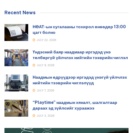
Recent News
НӨАТ-ын сугалааны тохирол өнөөдөр 13:00
цагт болно
JULY 22, 2026
Үндэсний баяр наадмаар иргэдэд үнэ
төлбөргүй үйлчлэх нийтийн тээврийн чиглэл
JULY 9, 2026
Наадмын өдрүүдээр иргэдэд үнэгүй үйлчлэх
нийтийн тээврийн чиглэлүүд
JULY 7, 2026
“Playtime” наадмын хяналт, шалгалтаар
дараах эд зүйлсийг хураажээ
JULY 3, 2026