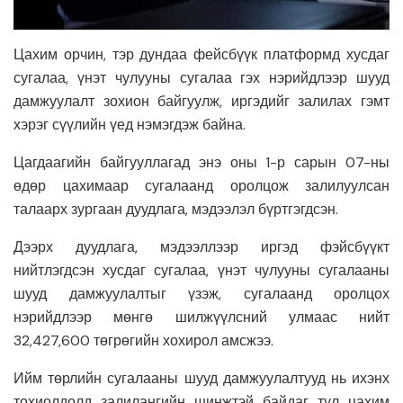
Цахим орчин, тэр дундаа фейсбүүк платформд хусдаг
сугалаа, үнэт чулууны сугалаа гэх нэрийдлээр шууд
дамжуулалт зохион байгуулж, иргэдийг залилах гэмт
хэрэг сүүлийн үед нэмэгдэж байна.
Цагдаагийн байгууллагад энэ оны 1-р сарын 07-ны
өдөр цахимаар сугалаанд оролцож залилуулсан
талаарх зургаан дуудлага, мэдээлэл бүртгэгдсэн.
Дээрх дуудлага, мэдээллээр иргэд фэйсбүүкт
нийтлэгдсэн хусдаг сугалаа, үнэт чулууны сугалааны
шууд дамжуулалтыг үзэж, сугалаанд оролцох
нэрийдлээр мөнгө шилжүүлсний улмаас нийт
32,427,600 төгрөгийн хохирол амсжээ.
Ийм төрлийн сугалааны шууд дамжуулалтууд нь ихэнх
тохиолдолд залилангийн шинжтэй байдаг тул цахим