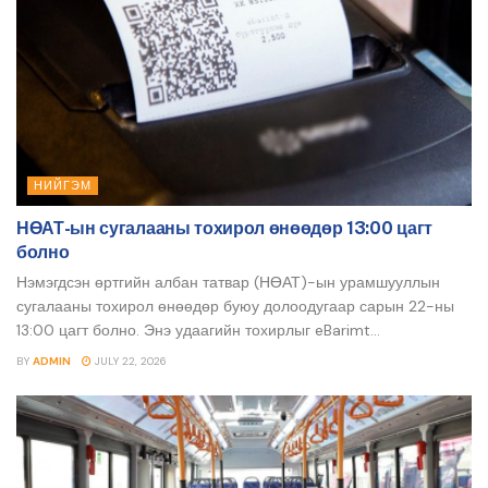
НИЙГЭМ
НӨАТ-ын сугалааны тохирол өнөөдөр 13:00 цагт
болно
Нэмэгдсэн өртгийн албан татвар (НӨАТ)-ын урамшууллын
сугалааны тохирол өнөөдөр буюу долоодугаар сарын 22-ны
13:00 цагт болно. Энэ удаагийн тохирлыг eBarimt...
BY
ADMIN
JULY 22, 2026