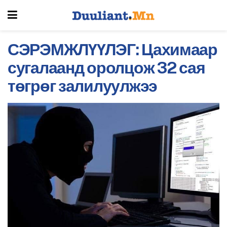
СЭРЭМЖЛҮҮЛЭГ: Цахимаар
сугалаанд оролцож 32 сая
төгрөг залилуулжээ