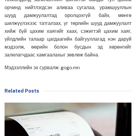
орчинд нийтлэгдсэн аливаа сугалаа, урамшууллын
шууд дамжуулалтад оролцохгүй байх, мөнгө
шилжүүлэхээс татгалзах, уг төрлийн шууд дамжуулалт
хийж буй цахим хаягийг хаах, сэжигтэй цахим хаяг,
үйлдлийн талаар цагдаагийн байгууллагад нэн даруй
мэдээлж, өөрийн болон бусдын эд хөрөнгийг
залилагчдаас хамгаалахыг зөвлөж байна.
Мэдээллийн эх сурвалж: gogo.mn
Related Posts