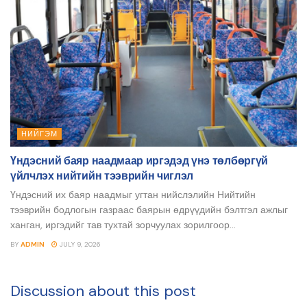
НИЙГЭМ
Үндэсний баяр наадмаар иргэдэд үнэ төлбөргүй
үйлчлэх нийтийн тээврийн чиглэл
Үндэсний их баяр наадмыг угтан нийслэлийн Нийтийн
тээврийн бодлогын газраас баярын өдрүүдийн бэлтгэл ажлыг
ханган, иргэдийг тав тухтай зорчуулах зорилгоор...
BY
ADMIN
JULY 9, 2026
Discussion about this post