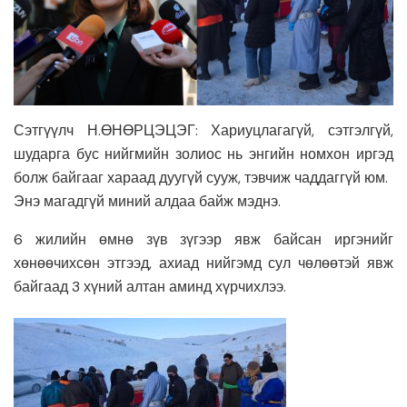
Сэтгүүлч Н.ӨНӨРЦЭЦЭГ: Хариуцлагагүй, сэтгэлгүй,
шударга бус нийгмийн золиос нь энгийн номхон иргэд
болж байгааг хараад дуугүй сууж, тэвчиж чаддаггүй юм.
Энэ магадгүй миний алдаа байж мэднэ.
6 жилийн өмнө зүв зүгээр явж байсан иргэнийг
хөнөөчихсөн этгээд, ахиад нийгэмд сул чөлөөтэй явж
байгаад 3 хүний алтан аминд хүрчихлээ.