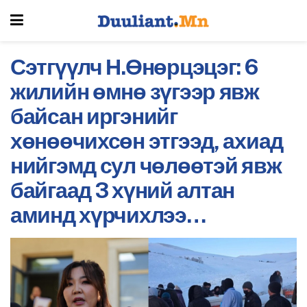
Сэтгүүлч Н.Өнөрцэцэг: 6
жилийн өмнө зүгээр явж
байсан иргэнийг
хөнөөчихсөн этгээд, ахиад
нийгэмд сул чөлөөтэй явж
байгаад 3 хүний алтан
аминд хүрчихлээ…