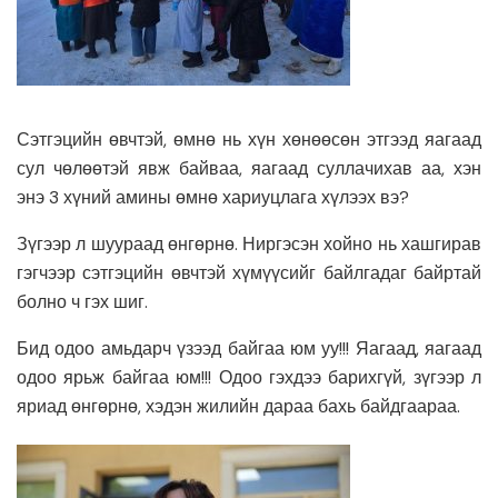
Сэтгэцийн өвчтэй, өмнө нь хүн хөнөөсөн этгээд яагаад
сул чөлөөтэй явж байваа, яагаад суллачихав аа, хэн
энэ 3 хүний амины өмнө хариуцлага хүлээх вэ?
Зүгээр л шуураад өнгөрнө. Ниргэсэн хойно нь хашгирав
гэгчээр сэтгэцийн өвчтэй хүмүүсийг байлгадаг байртай
болно ч гэх шиг.
Бид одоо амьдарч үзээд байгаа юм уу!!! Яагаад, яагаад
одоо ярьж байгаа юм!!! Одоо гэхдээ барихгүй, зүгээр л
яриад өнгөрнө, хэдэн жилийн дараа бахь байдгаараа.