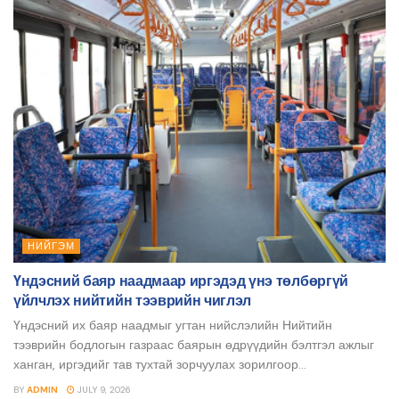
НИЙГЭМ
Үндэсний баяр наадмаар иргэдэд үнэ төлбөргүй
үйлчлэх нийтийн тээврийн чиглэл
Үндэсний их баяр наадмыг угтан нийслэлийн Нийтийн
тээврийн бодлогын газраас баярын өдрүүдийн бэлтгэл ажлыг
ханган, иргэдийг тав тухтай зорчуулах зорилгоор...
BY
ADMIN
JULY 9, 2026