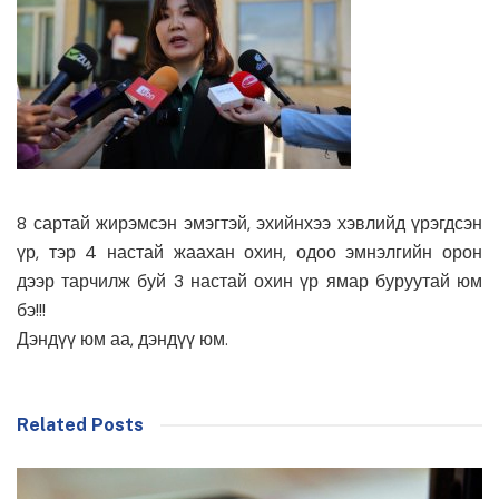
8 сартай жирэмсэн эмэгтэй, эхийнхээ хэвлийд үрэгдсэн
үр, тэр 4 настай жаахан охин, одоо эмнэлгийн орон
дээр тарчилж буй 3 настай охин үр ямар буруутай юм
бэ!!!
Дэндүү юм аа, дэндүү юм.
Related Posts