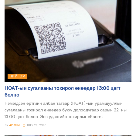
НИЙГЭМ
НӨАТ-ын сугалааны тохирол өнөөдөр 13:00 цагт
болно
Нэмэгдсэн өртгийн албан татвар (НӨАТ)-ын урамшууллын
сугалааны тохирол өнөөдөр буюу долоодугаар сарын 22-ны
13:00 цагт болно. Энэ удаагийн тохирлыг eBarimt...
BY
ADMIN
JULY 22, 2026