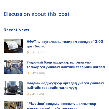
Discussion about this post
Recent News
НӨАТ-ын сугалааны тохирол өнөөдөр 13:00
цагт болно
JULY 22, 2026
Үндэсний баяр наадмаар иргэдэд үнэ
төлбөргүй үйлчлэх нийтийн тээврийн чиглэл
JULY 9, 2026
Наадмын өдрүүдээр иргэдэд үнэгүй үйлчлэх
нийтийн тээврийн чиглэлүүд
JULY 7, 2026
“Playtime” наадмын хяналт, шалгалтаар
дараах эд зүйлсийг хураажээ