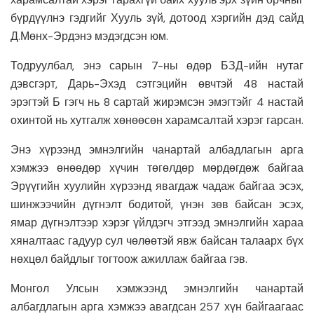
бүрдүүлнэ гэдгийг Хууль зүй, дотоод хэргийн дэд сайд
Д.Мөнх-Эрдэнэ мэдэгдсэн юм.
Тодруулбал, энэ сарын 7-ны өдөр БЗД-ийн нутаг
дэвсгэрт, Дарь-Эхэд сэтгэцийн өвчтэй 48 настай
эрэгтэй Б гэгч нь 8 сартай жирэмсэн эмэгтэйг 4 настай
охинтой нь хутгалж хөнөөсөн харамсалтай хэрэг гарсан.
Энэ хүрээнд эмнэлгийн чанартай албадлагын арга
хэмжээ өнөөдөр хүчин төгөлдөр мөрдөгдөж байгаа
Эрүүгийн хуулийн хүрээнд явагдаж чадаж байгаа эсэх,
шинжээчийн дүгнэлт бодитой, үнэн зөв байсан эсэх,
ямар дүгнэлтээр хэрэг үйлдэгч этгээд эмнэлгийн хараа
хяналтаас гадуур сул чөлөөтэй явж байсан талаарх бүх
нөхцөл байдлыг тогтоож ажиллаж байгаа гэв.
Монгол Улсын хэмжээнд эмнэлгийн чанартай
албагдлагын арга хэмжээ авагдсан 257 хүн байгаагаас