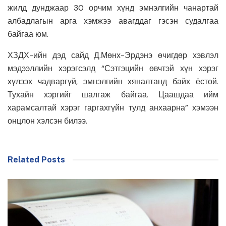
жилд дунджаар 30 орчим хүнд эмнэлгийн чанартай
албадлагын арга хэмжээ авагддаг гэсэн судалгаа
байгаа юм.
ХЗДХ-ийн дэд сайд Д.Мөнх-Эрдэнэ өчигдөр хэвлэл
мэдээллийн хэрэгсэлд “Сэтгэцийн өвчтэй хүн хэрэг
хүлээх чадваргүй, эмнэлгийн хяналтанд байх ёстой.
Тухайн хэргийг шалгаж байгаа. Цаашдаа ийм
харамсалтай хэрэг гаргахгүйн тулд анхаарна” хэмээн
онцлон хэлсэн билээ.
Related Posts