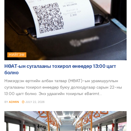
НИЙГЭМ
НӨАТ-ын сугалааны тохирол өнөөдөр 13:00 цагт
болно
Нэмэгдсэн өртгийн албан татвар (НӨАТ)-ын урамшууллын
сугалааны тохирол өнөөдөр буюу долоодугаар сарын 22-ны
13:00 цагт болно. Энэ удаагийн тохирлыг eBarimt...
BY
ADMIN
JULY 22, 2026