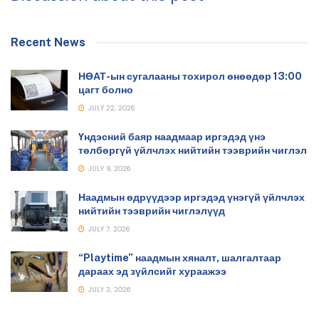
Recent News
НӨАТ-ын сугалааны тохирол өнөөдөр 13:00
цагт болно
JULY 22, 2026
Үндэсний баяр наадмаар иргэдэд үнэ
төлбөргүй үйлчлэх нийтийн тээврийн чиглэл
JULY 9, 2026
Наадмын өдрүүдээр иргэдэд үнэгүй үйлчлэх
нийтийн тээврийн чиглэлүүд
JULY 7, 2026
“Playtime” наадмын хяналт, шалгалтаар
дараах эд зүйлсийг хураажээ
JULY 3, 2026