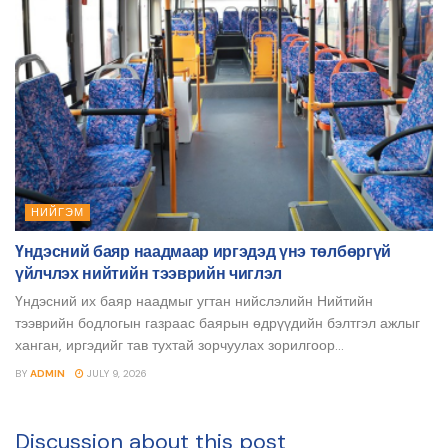
НИЙГЭМ
Үндэсний баяр наадмаар иргэдэд үнэ төлбөргүй
үйлчлэх нийтийн тээврийн чиглэл
Үндэсний их баяр наадмыг угтан нийслэлийн Нийтийн
тээврийн бодлогын газраас баярын өдрүүдийн бэлтгэл ажлыг
ханган, иргэдийг тав тухтай зорчуулах зорилгоор...
BY
ADMIN
JULY 9, 2026
Discussion about this post