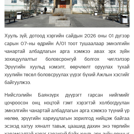
Хууль зүй, дотоод хэргийн сайдын 2026 оны 01 дүгээр
сарын 07-ны өдрийн А/01 тоот тушаалаар эмнэлгийн
чанартай албадлагын арга хэмжээ авах эрх зүйн
зохицуулалтыг боловсронгуй болгох чиглэлээр
Эрүүгийн хуульд нэмэлт, өөрчлөлт оруулах тухай
хуулийн төсөл боловсруулах үүрэг бүхий Ажлын хэсгийг
байгуулжээ.
Нийслэлийн Баянзүрх дүүрэгт гарсан нийгмийг
цочроосон онц ноцтой гэмт хэрэгтэй холбогдуулан
эмнэлгийн чанартай албадлагын арга хэмжээ түүний үр
нөлөө, эрүүгийн хариуцлагын зорилгод нийцэж байгаа
эсэхэд хатуу хяналт тавьж, цаашид дахин энэ төрлийн
харамсалтай хэрэг гарахгүй байх хууль эрх зүйн орчныг