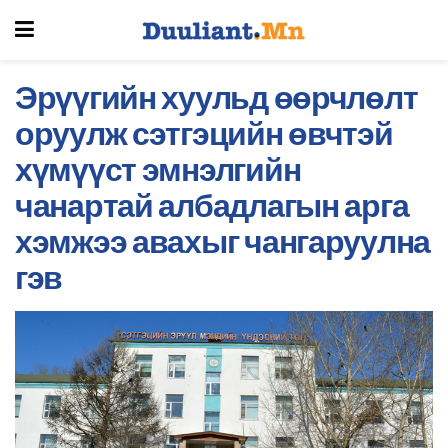
Эрүүгийн хуульд өөрчлөлт
оруулж сэтгэцийн өвчтэй
хүмүүст эмнэлгийн
чанартай албадлагын арга
хэмжээ авахыг чангаруулна
гэв