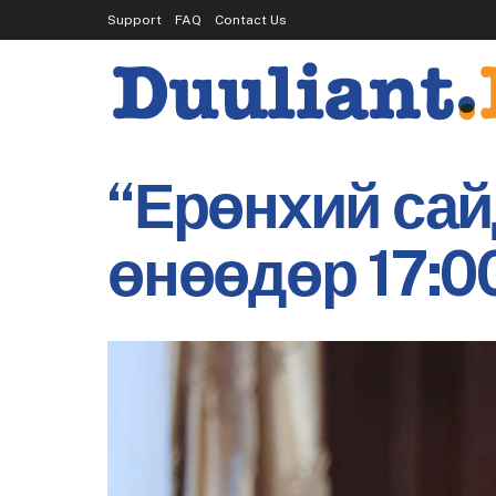
Support
FAQ
Contact Us
“Ерөнхий сай
өнөөдөр 17:0