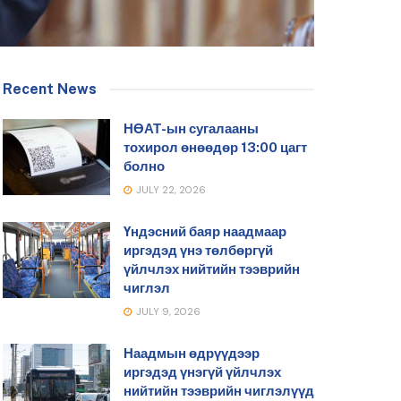
Recent News
НӨАТ-ын сугалааны
тохирол өнөөдөр 13:00 цагт
болно
JULY 22, 2026
Үндэсний баяр наадмаар
иргэдэд үнэ төлбөргүй
үйлчлэх нийтийн тээврийн
чиглэл
JULY 9, 2026
Наадмын өдрүүдээр
иргэдэд үнэгүй үйлчлэх
нийтийн тээврийн чиглэлүүд