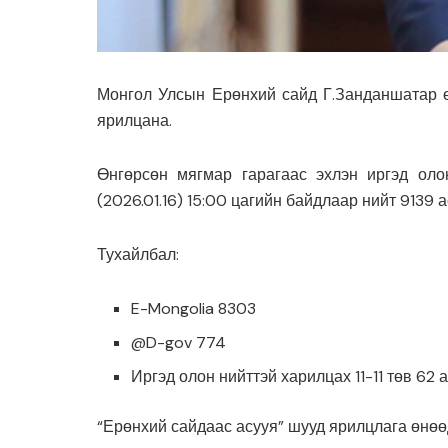
Монгол Улсын Ерөнхий сайд Г.Занданшатар ө
ярилцана.
Өнгөрсөн мягмар гарагаас эхлэн иргэд оло
(2026.01.16) 15:00 цагийн байдлаар нийт 9139 а
Тухайлбал:
E-Mongolia 8303
@D-gov 774
Иргэд олон нийттэй харилцах 11-11 төв 62 
“Ерөнхий сайдаас асууя” шууд ярилцлага өнөө