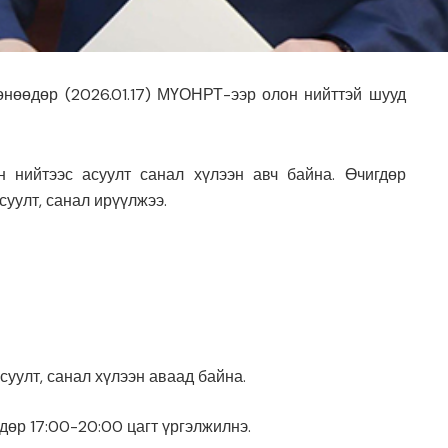
нөөдөр (2026.01.17) МҮОНРТ-ээр олон нийттэй шууд
н нийтээс асуулт санал хүлээн авч байна. Өчигдөр
суулт, санал ирүүлжээ.
асуулт, санал хүлээн аваад байна.
дөр 17:00-20:00 цагт үргэлжилнэ.