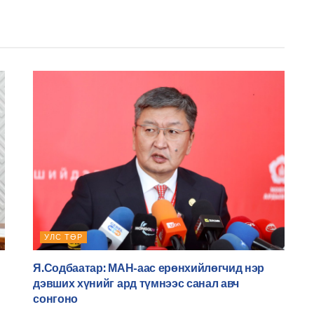
УЛС ТӨР
Я.Содбаатар: МАН-аас ерөнхийлөгчид нэр
дэвших хүнийг ард түмнээс санал авч
сонгоно