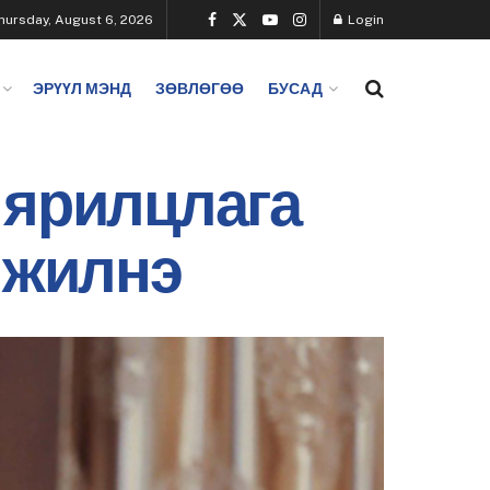
hursday, August 6, 2026
Login
ЭРҮҮЛ МЭНД
ЗӨВЛӨГӨӨ
БУСАД
 ярилцлага
элжилнэ