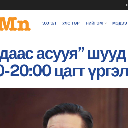
T
ЭХЛЭЛ
УЛС ТӨР
НИЙГЭМ
МЭДЭЭ
даас асууя” шууд
0-20:00 цагт үрг