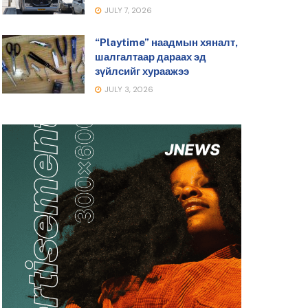
JULY 7, 2026
“Playtime” наадмын хяналт,
шалгалтаар дараах эд
зүйлсийг хураажээ
JULY 3, 2026