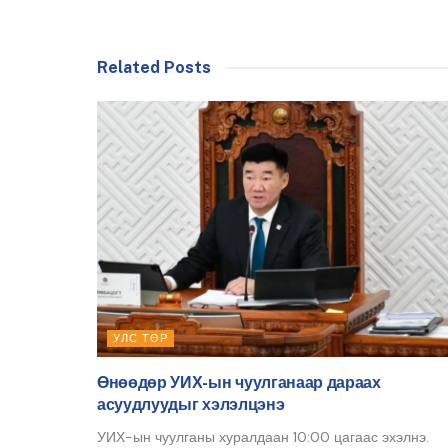
Related Posts
УЛС ТӨР
Өнөөдөр УИХ-ын чуулганаар дараах
асуудлуудыг хэлэлцэнэ
УИХ-ын чуулганы хуралдаан 10:00 цагаас эхэлнэ.