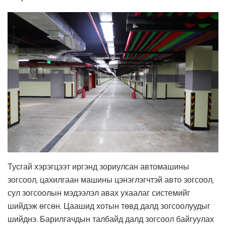
Тусгай хэрэгцээт иргэнд зориулсан автомашины
зогсоол, цахилгаан машины цэнэглэгчтэй авто зогсоол,
сул зогсоолын мэдээлэл авах ухаалаг системийг
шийдэж өгсөн. Цаашид хотын төвд далд зогсоолуудыг
шийднэ. Барилгачдын талбайд далд зогсоол байгуулах