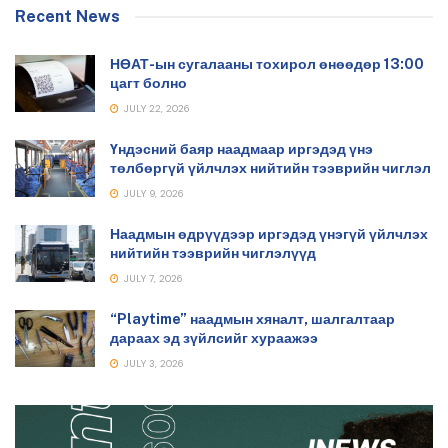
Recent News
НӨАТ-ын сугалааны тохирол өнөөдөр 13:00
цагт болно
JULY 22, 2026
Үндэсний баяр наадмаар иргэдэд үнэ
төлбөргүй үйлчлэх нийтийн тээврийн чиглэл
JULY 9, 2026
Наадмын өдрүүдээр иргэдэд үнэгүй үйлчлэх
нийтийн тээврийн чиглэлүүд
JULY 7, 2026
“Playtime” наадмын хяналт, шалгалтаар
дараах эд зүйлсийг хураажээ
JULY 3, 2026