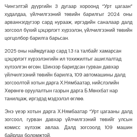
Чингэлтэй дүүргийн 3 дугаар хороонд “Урт цагаан”
худалдаа, үйлчилгээний төвийн барилгыг 2024 оны
арваннэгдүгээр сард нурааж, иргэдийн саналаар далд
зогсоол бүхий цэцэрлэгт хүрээлэн, үйлчилгээний төвийн
цогцолбор барилга барьсан.
2025 оны наймдугаар сард 1.3 га талбайг хамарсан
цэцэрлэгт хүрээлэнгийн ил тохижилтыг ашиглалтад
хүлээлгэн өгсөн. Шинээр баригдсан гурван давхар
үйлчилгээний төвийн барилга, 109 автомашины далд
зогсоолтой хотын дарга Х.Нямбаатар, нийслэлийн
Хөрөнгө оруулалтын газрын дарга Б.Мөнхбат нар
танилцаж, иргэдэд мэдээлэл өглөө.
Энэ үеэр хотын дарга Х.Нямбаатар “Урт цагааны далд
зогсоол, гурван давхар үйлчилгээний төвийг улсын
комисс хүлээж авлаа. Далд зогсоолд 109 машин
байрлах боломжтой.