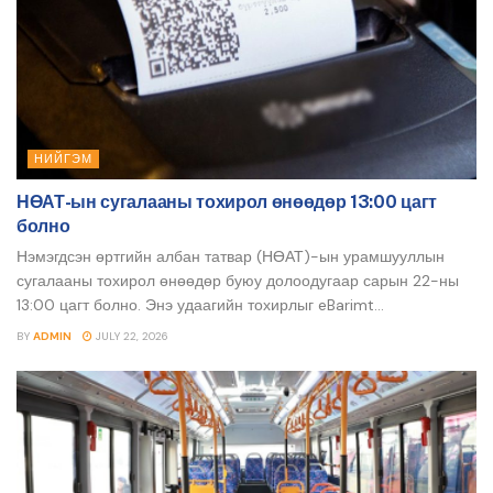
НИЙГЭМ
НӨАТ-ын сугалааны тохирол өнөөдөр 13:00 цагт
болно
Нэмэгдсэн өртгийн албан татвар (НӨАТ)-ын урамшууллын
сугалааны тохирол өнөөдөр буюу долоодугаар сарын 22-ны
13:00 цагт болно. Энэ удаагийн тохирлыг eBarimt...
BY
ADMIN
JULY 22, 2026