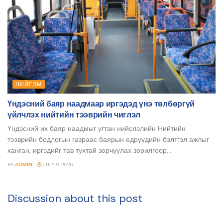
НИЙГЭМ
Үндэсний баяр наадмаар иргэдэд үнэ төлбөргүй
үйлчлэх нийтийн тээврийн чиглэл
Үндэсний их баяр наадмыг угтан нийслэлийн Нийтийн
тээврийн бодлогын газраас баярын өдрүүдийн бэлтгэл ажлыг
ханган, иргэдийг тав тухтай зорчуулах зорилгоор...
BY
ADMIN
JULY 9, 2026
Discussion about this post