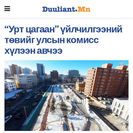
“Урт цагаан” үйлчилгээний
төвийг улсын комисс
хүлээн авчээ