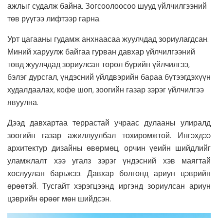
ажлыг судалж байна. Зогсоолоосоо шууд үйлчилгээний
төв рүүгээ лифтээр гарна.
Урт цагааны гудамж анхнаасаа жуулчдад зориулагдсан.
Миний харуулж байгаа гурван давхар үйлчилгээний
төвд жуулчдад зориулсан төрөл бүрийн үйлчилгээ,
бэлэг дурсгал, үндэсний үйлдвэрийн бараа бүтээгдэхүүн
худалдаалах, кофе шоп, зоогийн газар зэрэг үйлчилгээ
явуулна.
Дээд давхартаа террастай учраас дулааны улиралд
зоогийн газар ажиллуулбал тохиромжтой. Ингэхдээ
архитектур дизайны өвөрмөц, орчин үеийн шийдлийг
уламжлалт хээ угалз зэрэг үндэсний хэв маягтай
хослуулан барьжээ. Давхар болгонд ариун цэврийн
өрөөтэй. Тусгайт хэрэгцээнд иргэнд зориулсан ариун
цэврийн өрөөг мөн шийдсэн.