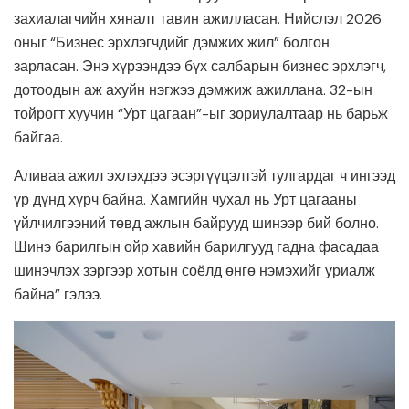
захиалагчийн хяналт тавин ажилласан. Нийслэл 2026
оныг “Бизнес эрхлэгчдийг дэмжих жил” болгон
зарласан. Энэ хүрээндээ бүх салбарын бизнес эрхлэгч,
дотоодын аж ахуйн нэгжээ дэмжиж ажиллана. 32-ын
тойрогт хуучин “Урт цагаан”-ыг зориулалтаар нь барьж
байгаа.
Аливаа ажил эхлэхдээ эсэргүүцэлтэй тулгардаг ч ингээд
үр дүнд хүрч байна. Хамгийн чухал нь Урт цагааны
үйлчилгээний төвд ажлын байрууд шинээр бий болно.
Шинэ барилгын ойр хавийн барилгууд гадна фасадаа
шинэчлэх зэргээр хотын соёлд өнгө нэмэхийг уриалж
байна” гэлээ.