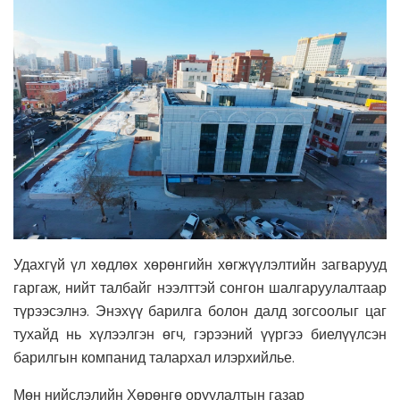
Удахгүй үл хөдлөх хөрөнгийн хөгжүүлэлтийн загварууд
гаргаж, нийт талбайг нээлттэй сонгон шалгаруулалтаар
түрээсэлнэ. Энэхүү барилга болон далд зогсоолыг цаг
тухайд нь хүлээлгэн өгч, гэрээний үүргээ биелүүлсэн
барилгын компанид талархал илэрхийлье.
Мөн нийслэлийн Хөрөнгө оруулалтын газар