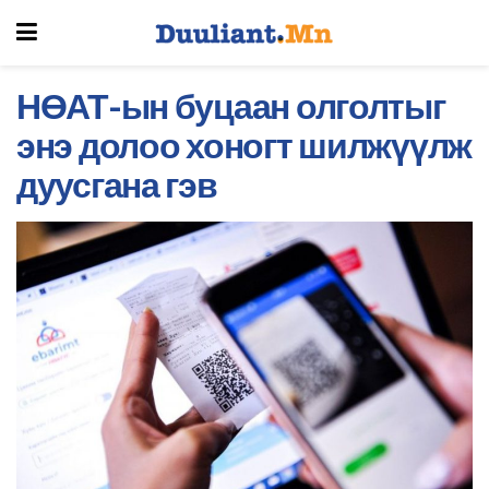
НӨАТ-ын буцаан олголтыг
энэ долоо хоногт шилжүүлж
дуусгана гэв