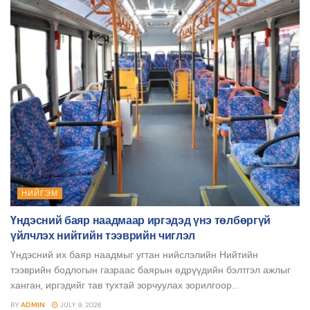
НИЙГЭМ
Үндэсний баяр наадмаар иргэдэд үнэ төлбөргүй
үйлчлэх нийтийн тээврийн чиглэл
Үндэсний их баяр наадмыг угтан нийслэлийн Нийтийн
тээврийн бодлогын газраас баярын өдрүүдийн бэлтгэл ажлыг
ханган, иргэдийг тав тухтай зорчуулах зорилгоор...
BY
ADMIN
JULY 9, 2026