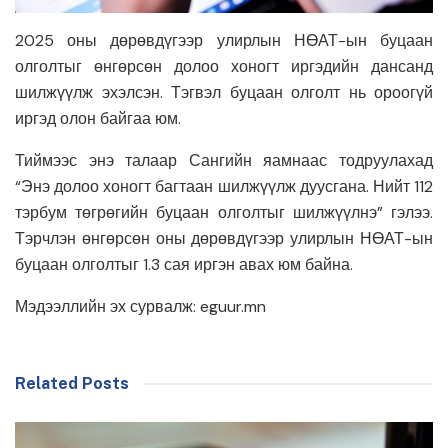
2025 оны дөрөвдүгээр улирлын НӨАТ-ын буцаан
олголтыг өнгөрсөн долоо хоногт иргэдийн дансанд
шилжүүлж эхэлсэн. Тэгвэл буцаан олголт нь ороогүй
иргэд олон байгаа юм.
Тиймээс энэ талаар Сангийн яамнаас тодруулахад
“Энэ долоо хоногт багтаан шилжүүлж дуусгана. Нийт 112
тэрбум төгрөгийн буцаан олголтыг шилжүүлнэ” гэлээ.
Тэрчлэн өнгөрсөн оны дөрөвдүгээр улирлын НӨАТ-ын
буцаан олголтыг 1.3 сая иргэн авах юм байна.
Мэдээллийн эх сурвалж: eguur.mn
Related Posts