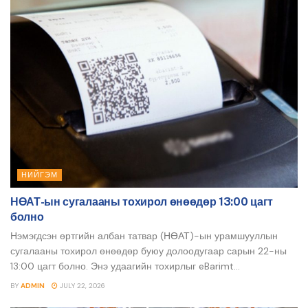
НИЙГЭМ
НӨАТ-ын сугалааны тохирол өнөөдөр 13:00 цагт
болно
Нэмэгдсэн өртгийн албан татвар (НӨАТ)-ын урамшууллын
сугалааны тохирол өнөөдөр буюу долоодугаар сарын 22-ны
13:00 цагт болно. Энэ удаагийн тохирлыг eBarimt...
BY
ADMIN
JULY 22, 2026