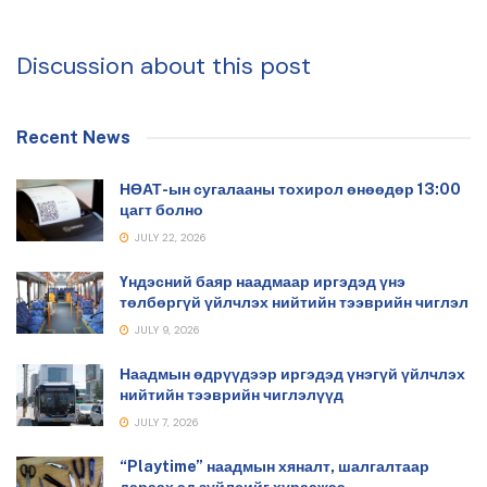
Discussion about this post
Recent News
НӨАТ-ын сугалааны тохирол өнөөдөр 13:00
цагт болно
JULY 22, 2026
Үндэсний баяр наадмаар иргэдэд үнэ
төлбөргүй үйлчлэх нийтийн тээврийн чиглэл
JULY 9, 2026
Наадмын өдрүүдээр иргэдэд үнэгүй үйлчлэх
нийтийн тээврийн чиглэлүүд
JULY 7, 2026
“Playtime” наадмын хяналт, шалгалтаар
дараах эд зүйлсийг хураажээ