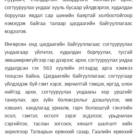
согтууруулах ундааг хууль бусаар үйлдвэрлэх, худалдан
боруулах явдал сар шинийн баяртай холбоотойгоор
нэмэгдэж байгаа талаар цагдаагийн байгууллагаас
мэдээлэв.
Өнгөрсөн онд цагдаагийн байгууллагаас согтууруулах
ундаагаар үйлчлэх, худалдан борлуулах, тусгай
зөвшөөрлөгүйгээр гар дээрээс архи, согтууруулах ундаа
худалдсан гэх 563 хуулийн этгээдэд арга хэмжээ
тооцсон байна. Цагдаагийн байгууллагаас согтуугаар
үйлдэгдэж буй гэмт хэрэг, зөрчилтэй тэмцэх, иргэд, олон
нийтэд архи, согтууруулах ундааны хор уршгийг
таниулах, эрх зүйн боловсролыг дээшлүүлэх, зөв
хэвшил, хандлагад уриалж, гарч болзошгүй гэнэтийн
осол, гэмтэл, осголт зэрэг эсдэлээс урьдчилан
сэргийлэх, таслан зогсоох, хяналт шалгалт хийх
зорилгоор Татварын ерөнхий газар, Гаалийн ерөнхий