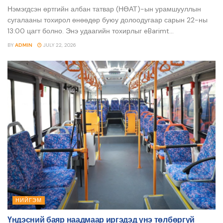
Нэмэгдсэн өртгийн албан татвар (НӨАТ)-ын урамшууллын
сугалааны тохирол өнөөдөр буюу долоодугаар сарын 22-ны
13:00 цагт болно. Энэ удаагийн тохирлыг eBarimt...
BY
ADMIN
JULY 22, 2026
НИЙГЭМ
Үндэсний баяр наадмаар иргэдэд үнэ төлбөргүй