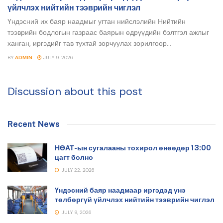
үйлчлэх нийтийн тээврийн чиглэл
Үндэсний их баяр наадмыг угтан нийслэлийн Нийтийн
тээврийн бодлогын газраас баярын өдрүүдийн бэлтгэл ажлыг
ханган, иргэдийг тав тухтай зорчуулах зорилгоор...
BY
ADMIN
JULY 9, 2026
Discussion about this post
Recent News
НӨАТ-ын сугалааны тохирол өнөөдөр 13:00
цагт болно
JULY 22, 2026
Үндэсний баяр наадмаар иргэдэд үнэ
төлбөргүй үйлчлэх нийтийн тээврийн чиглэл
JULY 9, 2026