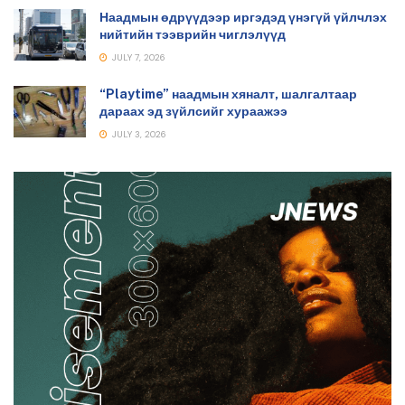
Наадмын өдрүүдээр иргэдэд үнэгүй үйлчлэх
нийтийн тээврийн чиглэлүүд
JULY 7, 2026
“Playtime” наадмын хяналт, шалгалтаар
дараах эд зүйлсийг хураажээ
JULY 3, 2026