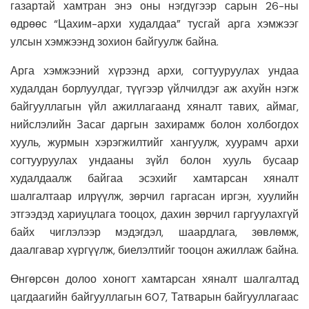
газартай хамтран энэ оны нэгдүгээр сарын 26-ны
өдрөөс “Цахим-архи худалдаа” тусгай арга хэмжээг
улсын хэмжээнд зохион байгуулж байна.
Арга хэмжээний хүрээнд архи, согтууруулах ундаа
худалдан борлуулдаг, түүгээр үйлчилдэг аж ахуйн нэгж
байгууллагын үйл ажиллагаанд хяналт тавих, аймаг,
нийслэлийн Засаг даргын захирамж болон холбогдох
хууль, журмын хэрэгжилтийг хангуулж, хуурамч архи
согтууруулах ундааны зүйл болон хууль бусаар
худалдаалж байгаа эсэхийг хамтарсан хяналт
шалгалтаар илрүүлж, зөрчил гаргасан иргэн, хуулийн
этгээдэд хариуцлага тооцох, дахин зөрчил гаргуулахгүй
байх чиглэлээр мэдэгдэл, шаардлага, зөвлөмж,
даалгавар хүргүүлж, биелэлтийг тооцон ажиллаж байна.
Өнгөрсөн долоо хоногт хамтарсан хяналт шалгалтад
цагдаагийн байгууллагын 607, Татварын байгууллагаас