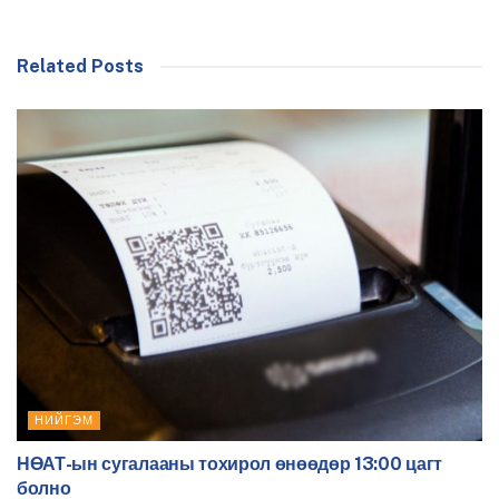
Related Posts
НИЙГЭМ
НӨАТ-ын сугалааны тохирол өнөөдөр 13:00 цагт
болно