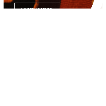
Separated they live in Bookmarksgrove right at the coast of
the Semantics, a large language ocean. A small river named
Duden.
About
About Us
Site Map
Contact Us