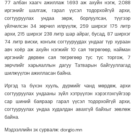
77 албан хаагч ажиллаж 1.693 аж ахуйн нэгж, 2.088
иргэнийг шалгаж, гарал үүсэл тодорхойгүй архи,
согтууруулах ундаа зөрж, борлуулсан, түүгээр
үйлчилсэн 34 зөрчил илрүүлж, 259 ширхэг 175 литр
архи, 215 ширхэг 238 литр шар айраг, бусад, 87 ширхэг
74 литр виски, конъяк согтууруудах ундааг түр хураан
авч хоёр аж ахуйн нэгжийг 10 сая төгрөгөөр, найман
иргэнийг дөрвөн сая төгрөгөөр тус тус торгож, 7
зөрчлийг харьяаллын дагуу Татварын байгууллагад
шилжүүлэн ажилласан байна.
Иргэд та бүхэн хууль, дүрмийг чанд мөрдөж, архи
согтууруулах ундааны зүйл хэтрүүлэн хэрэглэхгүйгээр
сар шиний баяраар гарал үүсэл тодорхойгүй архи,
согтууруулах ундаа худалдан авахгүй байхыг зөвлөж
байна.
Мэдээллийн эх сурвалж: dorgio.mn