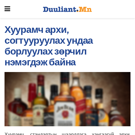
Хуурамч архи,
согтууруулах ундаа
борлуулах зөрчил
нэмэгдэж байна
Хуурамч, стандартын шаардлага хангаагүй архи,