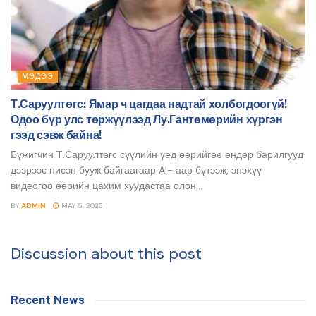
МЭДЭЭ
Т.Саруултөгс: Ямар ч цагдаа надтай холбогдоогүй!
Одоо бүр улс төржүүлээд Лу.Гантөмөрийн хүргэн
гээд сэвж байна!
Бүжигчин Т.Саруултөгс сүүлийн үед өөрийгөө өндөр барилгууд
дээрээс нисэн бууж байгаагаар AI- аар бүтээж, энэхүү
видеогоо өөрийн цахим хуудастаа олон...
BY
ADMIN
MAY 5, 2026
Discussion about this post
Recent News