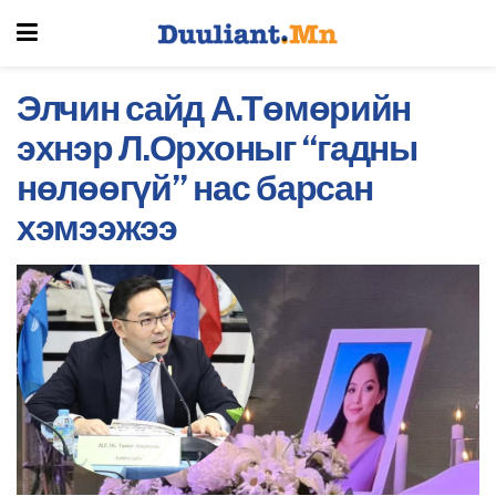
Элчин сайд А.Төмөрийн
эхнэр Л.Орхоныг “гадны
нөлөөгүй” нас барсан
хэмээжээ