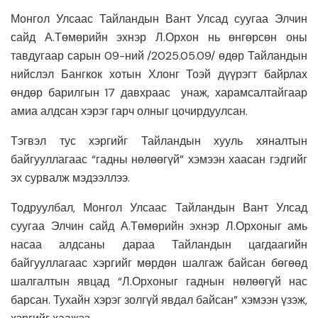
Монгол Улсаас Тайландын Вант Улсад суугаа Элчин
сайд А.Төмөрийн эхнэр Л.Орхон нь өнгөрсөн оны
тавдугаар сарын 09-ний /2025.05.09/ өдөр Тайландын
нийслэл Бангкок хотын Хлонг Тоэй дүүрэгт байрлах
өндөр барилгын 17 давхраас унаж, харамсалтайгаар
амиа алдсан хэрэг гарч олныг цочирдуулсан.
Тэгвэл тус хэргийг Тайландын хууль хяналтын
байгууллагаас “гадны нөлөөгүй” хэмээн хаасан гэдгийг
эх сурвалж мэдээллээ.
Тодруулбал, Монгол Улсаас Тайландын Вант Улсад
суугаа Элчин сайд А.Төмөрийн эхнэр Л.Орхоныг амь
насаа алдсаны дараа Тайландын цагдаагийн
байгууллагаас хэргийг мөрдөн шалгаж байсан бөгөөд
шалгалтын явцад “Л.Орхоныг гаднын нөлөөгүй нас
барсан. Тухайн хэрэг золгүй явдал байсан” хэмээн үзэж,