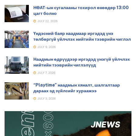
НӨАТ-ын сугалааны тохирол өнөөдөр 13:00
цагт болно
JULY 22, 2026
Үндэсний баяр наадмаар иргэдэд үнэ
төлбөргүй үйлчлэх нийтийн тээврийн чиглэл
JULY 9, 2026
Наадмын өдрүүдээр иргэдэд үнэгүй үйлчлэх
нийтийн тээврийн чиглэлүүд
JULY 7, 2026
“Playtime” наадмын хяналт, шалгалтаар
дараах эд зүйлсийг хураажээ
JULY 3, 2026