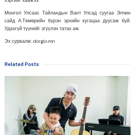
хэргийг хаажээ.
Монгол Улсаас Тайландын Вант Улсад суугаа Элчин
сайд А.Төмөрийн бүрэн эрхийн хугацаа дуусаж буй.
Удахгүй түүнийг эгүүлэн татах аж.
Эх сурвалж: dorgio.mn
Related Posts