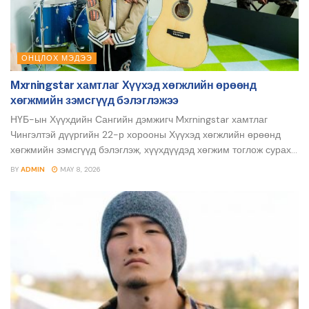
ОНЦЛОХ МЭДЭЭ
Mxrningstar хамтлаг Хүүхэд хөгжлийн өрөөнд
хөгжмийн зэмсгүүд бэлэглэжээ
НҮБ-ын Хүүхдийн Сангийн дэмжигч Mxrningstar хамтлаг
Чингэлтэй дүүргийн 22-р хорооны Хүүхэд хөгжлийн өрөөнд
хөгжмийн зэмсгүүд бэлэглэж, хүүхдүүдэд хөгжим тоглож сурах...
BY
ADMIN
MAY 8, 2026