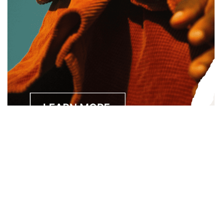
Separated they live in Bookmarksgrove right at the coast of