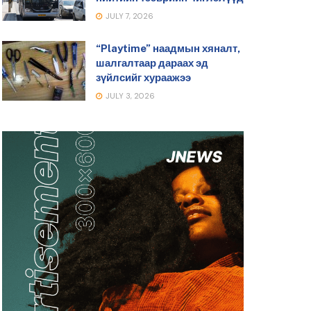
JULY 7, 2026
“Playtime” наадмын хяналт,
шалгалтаар дараах эд
зүйлсийг хураажээ
JULY 3, 2026