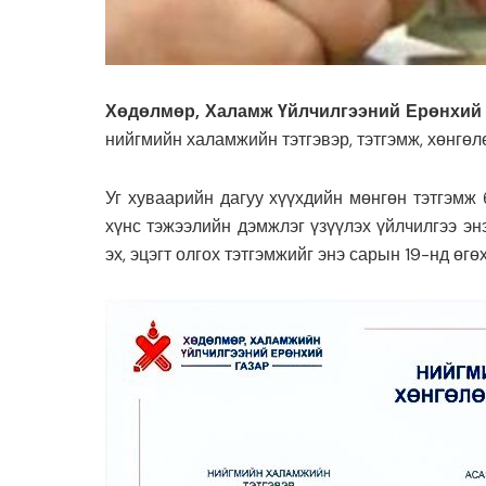
Хөдөлмөр, Халамж Үйлчилгээний Ерөнхий
нийгмийн халамжийн тэтгэвэр, тэтгэмж, хөнгөл
Уг хуваарийн дагуу хүүхдийн мөнгөн тэтгэмж 
хүнс тэжээлийн дэмжлэг үзүүлэх үйлчилгээ энэ
эх, эцэгт олгох тэтгэмжийг энэ сарын 19-нд өгө