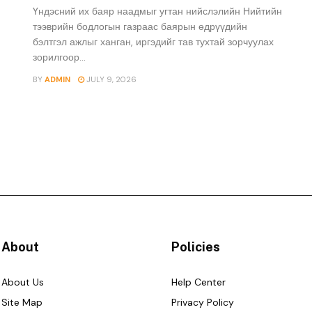
Үндэсний их баяр наадмыг угтан нийслэлийн Нийтийн
тээврийн бодлогын газраас баярын өдрүүдийн
бэлтгэл ажлыг ханган, иргэдийг тав тухтай зорчуулах
зорилгоор...
BY
ADMIN
JULY 9, 2026
About
Policies
About Us
Help Center
Site Map
Privacy Policy