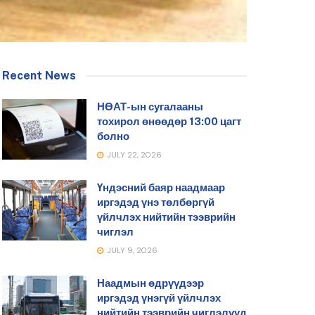
Recent News
НӨАТ-ын сугалааны
тохирол өнөөдөр 13:00 цагт
болно
JULY 22, 2026
Үндэсний баяр наадмаар
иргэдэд үнэ төлбөргүй
үйлчлэх нийтийн тээврийн
чиглэл
JULY 9, 2026
Наадмын өдрүүдээр
иргэдэд үнэгүй үйлчлэх
нийтийн тээврийн чиглэлүүд