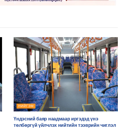
НИЙГЭМ
Үндэсний баяр наадмаар иргэдэд үнэ
төлбөргүй үйлчлэх нийтийн тээврийн чиглэл