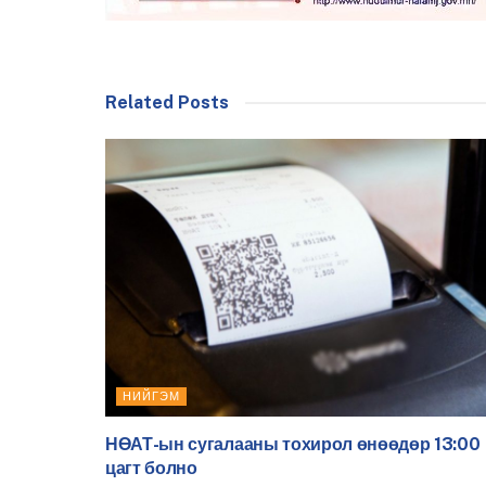
Related Posts
НИЙГЭМ
НӨАТ-ын сугалааны тохирол өнөөдөр 13:00
цагт болно