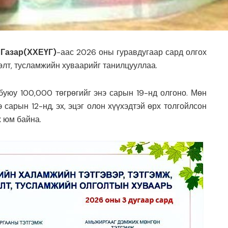
 Газар(ХХЕҮГ)
-аас 2026 оны гуравдугаар сард олгох
өлт, тусламжийн хуваарийг танилцууллаа.
буюу 100,000 төгрөгийг энэ сарын 19-нд олгоно. Мөн
 сарын 12-нд, эх, эцэг олон хүүхэдтэй өрх толгойлсон
х юм байна.