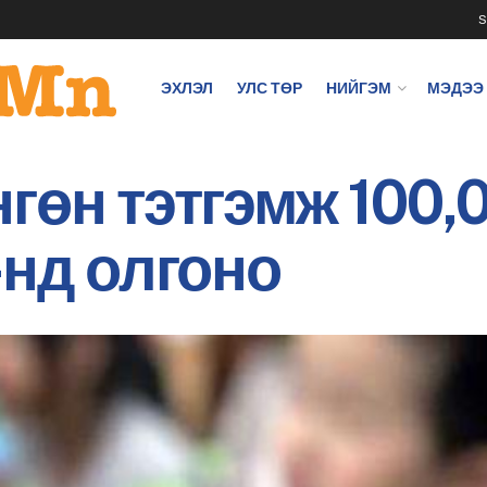
S
ЭХЛЭЛ
УЛС ТӨР
НИЙГЭМ
МЭДЭЭ
гөн тэтгэмж 100,0
-нд олгоно