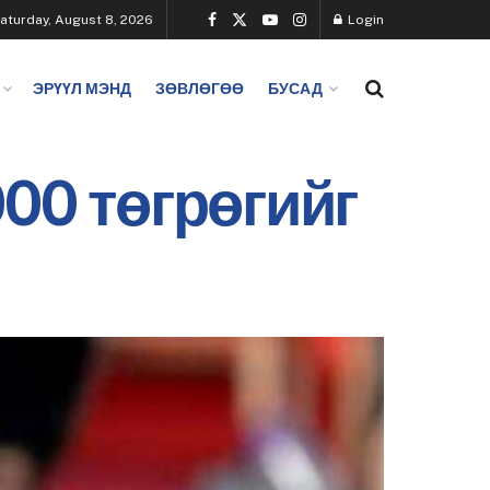
aturday, August 8, 2026
Login
ЭРҮҮЛ МЭНД
ЗӨВЛӨГӨӨ
БУСАД
00 төгрөгийг