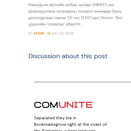
Нэмэгдсэн өртгийн албан татвар (НӨАТ)-ын
урамшууллын сугалааны тохирол өнөөдөр буюу
долоодугаар сарын 22-ны 13:00 цагт болно. Энэ
удаагийн тохирлыг eBarimt...
BY
ADMIN
JULY 22, 2026
Discussion about this post
Separated they live in
Bookmarksgrove right at the coast of
the Semantics, a large language