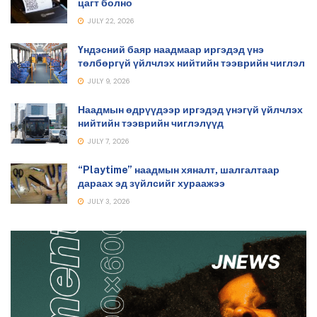
цагт болно
JULY 22, 2026
Үндэсний баяр наадмаар иргэдэд үнэ
төлбөргүй үйлчлэх нийтийн тээврийн чиглэл
JULY 9, 2026
Наадмын өдрүүдээр иргэдэд үнэгүй үйлчлэх
нийтийн тээврийн чиглэлүүд
JULY 7, 2026
“Playtime” наадмын хяналт, шалгалтаар
дараах эд зүйлсийг хураажээ
JULY 3, 2026