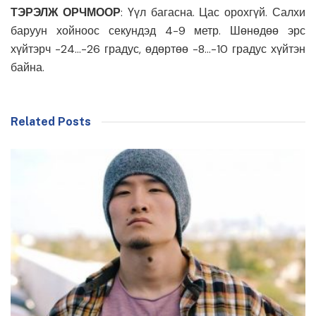
ТЭРЭЛЖ ОРЧМООР
: Үүл багасна. Цас орохгүй. Салхи
баруун хойноос секундэд 4-9 метр. Шөнөдөө эрс
хүйтэрч -24…-26 градус, өдөртөө -8…-10 градус хүйтэн
байна.
Related Posts