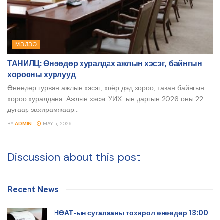
МЭДЭЭ
ТАНИЛЦ: Өнөөдөр хуралдах ажлын хэсэг, байнгын
хорооны хурлууд
Өнөөдөр гурван ажлын хэсэг, хоёр дэд хороо, таван байнгын
хороо хуралдана. Ажлын хэсэг УИХ-ын даргын 2026 оны 22
дугаар захирамжаар...
BY
ADMIN
MAY 5, 2026
Discussion about this post
Recent News
НӨАТ-ын сугалааны тохирол өнөөдөр 13:00