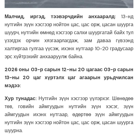
Малчид, иргэд, тээвэрчдийн анхааралд:
13-нд
нутгийн зүүн хэсгээр нойтон цас, цас орж, цасан шуурга
шуурч, нутгийн өмнөд хэсгээр салхи шуургатай байх тул
үзэгдэх орчин хязгаарлагдаж, зам даваа гүвээнд
халтиргаа гулгаа үүсэж, ихэнх нутгаар 10-20 градусаар
эрс хүйтрэхийг анхааруулж байна.
2026 оны 03-р сарын 12-ны 20 цагаас 03-р сарын
13-ны 20 цаг хүртэлх цаг агаарын урьдчилсан
мэдээ:
Хур тунадас:
Нутгийн зүүн хэсгээр үүлэрхэг. Шөнөдөө
төв, говийн аймгуудын нутгийн зүүн хэсэг, зүүн
аймгуудын ихэнх нутгаар, өдөртөө зүүн аймгуудын
нутгийн зүүн хэсгээр нойтон цас, цас орж, цасан шуурга
шуурна.