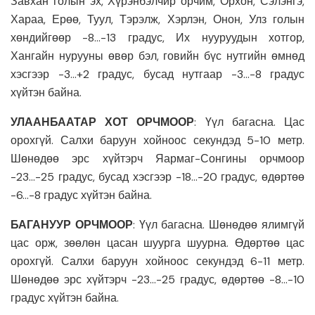
Завхан голын эх, Хүрэнбэлчир орчим, Орхон, Сэлэнгэ,
Хараа, Ерөө, Туул, Тэрэлж, Хэрлэн, Онон, Улз голын
хөндийгөөр -8…-13 градус, Их нууруудын хотгор,
Хангайн нурууны өвөр бэл, говийн бүс нутгийн өмнөд
хэсгээр -3…+2 градус, бусад нутгаар -3…-8 градус
хүйтэн байна.
УЛААНБААТАР ХОТ ОРЧМООР
: Үүл багасна. Цас
орохгүй. Салхи баруун хойноос секундэд 5-10 метр.
Шөнөдөө эрс хүйтэрч Яармаг-Сонгины орчмоор
-23…-25 градус, бусад хэсгээр -18…-20 градус, өдөртөө
-6…-8 градус хүйтэн байна.
БАГАНУУР ОРЧМООР
: Үүл багасна. Шөнөдөө ялимгүй
цас орж, зөөлөн цасан шуурга шуурна. Өдөртөө цас
орохгүй. Салхи баруун хойноос секундэд 6-11 метр.
Шөнөдөө эрс хүйтэрч -23…-25 градус, өдөртөө -8…-10
градус хүйтэн байна.