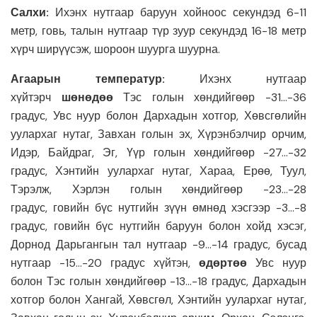
Салхи:
Ихэнх нутгаар баруун хойноос секундэд 6-11
метр, говь, талын нутгаар түр зуур секундэд 16-18 метр
хүрч ширүүсэж, шороон шуурга шуурна.
Агаарын температур:
Ихэнх нутгаар
хүйтэрч
шөнөдөө
Тэс голын хөндийгөөр -31…-36
градус, Увс нуур болон Дархадын хотгор, Хөвсгөлийн
уулархаг нутаг, Завхан голын эх, Хүрэнбэлчир орчим,
Идэр, Байдраг, Эг, Үүр голын хөндийгөөр -27…-32
градус, Хэнтийн уулархаг нутаг, Хараа, Ерөө, Туул,
Тэрэлж, Хэрлэн голын хөндийгөөр -23…-28
градус, говийн бүс нутгийн зүүн өмнөд хэсгээр -3…-8
градус, говийн бүс нутгийн баруун болон хойд хэсэг,
Дорнод Дарьгангын тал нутгаар -9…-14 градус, бусад
нутгаар -15…-20 градус хүйтэн,
өдөртөө
Увс нуур
болон Тэс голын хөндийгөөр -13…-18 градус, Дархадын
хотгор болон Хангай, Хөвсгөл, Хэнтийн уулархаг нутаг,