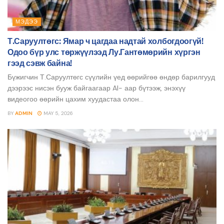
МЭДЭЭ
Т.Саруултөгс: Ямар ч цагдаа надтай холбогдоогүй!
Одоо бүр улс төржүүлээд Лу.Гантөмөрийн хүргэн
гээд сэвж байна!
Бүжигчин Т.Саруултөгс сүүлийн үед өөрийгөө өндөр барилгууд
дээрээс нисэн бууж байгаагаар AI- аар бүтээж, энэхүү
видеогоо өөрийн цахим хуудастаа олон...
BY
ADMIN
MAY 5, 2026