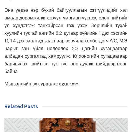
Энэ үедээ нэр бүхий байгууллагын сэтгүүлчдийг хэл
амаар доромжилж хэрүүл маргаан үүсгэж, олон нийтийг
үл хүндэтгэж танхайрсан гэж үзэж Зөрчлийн тухай
хуулийн тусгай ангийн 5.2 дугаар зүйлийн 1 дэх хэсгийн
1.1, 1.4 дэх заалтад зааснаар зөрчилд холбогдогч А.С, М.Э
нарыг зан үйлд нөлөөлөх 20 цагийн хугацаагаар
албадан сургалтад хамруулж, 10 хоногийн хугацаагаар
баривчлах шийтгэл тус тус оногдуулж шийдвэрлэсэн
байна.
Мэдээллийн эх сурвалж: eguur.mn
Related Posts