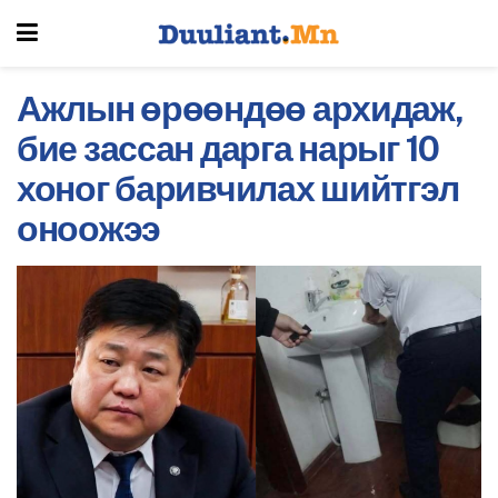
Ажлын өрөөндөө архидаж,
бие зассан дарга нарыг 10
хоног баривчилах шийтгэл
оноожээ