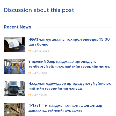
Discussion about this post
Recent News
НӨАТ-ын сугалааны тохирол өнөөдөр 13:00
цагт болно
JULY 22, 2026
Үндэсний баяр наадмаар иргэдэд үнэ
төлбөргүй үйлчлэх нийтийн тээврийн чиглэл
JULY 9, 2026
Наадмын өдрүүдээр иргэдэд үнэгүй үйлчлэх
нийтийн тээврийн чиглэлүүд
JULY 7, 2026
“Playtime” наадмын хяналт, шалгалтаар
дараах эд зүйлсийг хураажээ