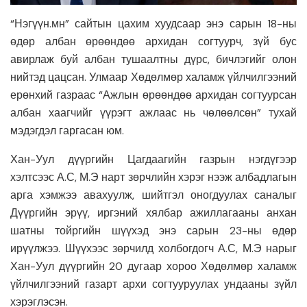
“Нэгүүн.мн” сайтын цахим хуудсаар энэ сарын 18-ны
өдөр албан өрөөндөө архидан согтуурч, зүй бус
авирлаж буй албан тушаалтны дүрс, бичлэгийг олон
нийтэд цацсан. Улмаар Хөдөлмөр халамж үйлчилгээний
ерөнхий газраас “Ажлын өрөөндөө архидан согтуурсан
албан хаагчийг үүрэгт ажлаас нь чөлөөлсөн” тухай
мэдэгдэл гаргасан юм.
Хан-Уул дүүргийн Цагдаагийн газрын нэгдүгээр
хэлтсээс А.С, М.Э нарт зөрчлийн хэрэг нээж албадлагын
арга хэмжээ авахуулж, шийтгэл оногдуулах саналыг
Дүүргийн эрүү, иргэний хялбар ажиллагааны анхан
шатны тойргийн шүүхэд энэ сарын 23-ны өдөр
ирүүлжээ. Шүүхээс зөрчилд холбогдогч А.С, М.Э нарыг
Хан-Уул дүүргийн 20 дугаар хороо Хөдөлмөр халамж
үйлчилгээний газарт архи согтууруулах ундааны зүйл
хэрэглэсэн.