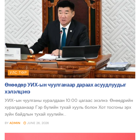
УЛС ТӨР
Өнөөдөр УИХ-ын чуулганаар дараах асуудлуудыг
хэлэлцэнэ
УИХ-ын чуулганы хуралдаан 10:00 цагаас эхэлнэ. Өнөөдрийн
хуралдаанаар Гэр бүлийн тухай хууль болон Хот тосгоны эрх
зүйн байдлын тухай хуулийн...
BY
ADMIN
JUNE 26, 2026