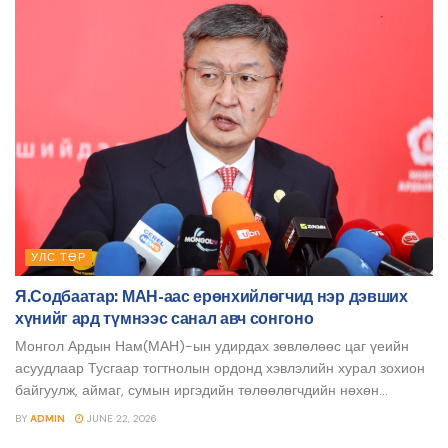
УЛС ТӨР
Я.Содбаатар: МАН-аас ерөнхийлөгчид нэр дэвших
хүнийг ард түмнээс санал авч сонгоно
Монгол Ардын Нам(МАН)-ын удирдах зөвлөлөөс цаг үеийн
асуудлаар Тусгаар тогтнолын ордонд хэвлэлийн хурал зохион
байгуулж, аймаг, сумын иргэдийн төлөөлөгчдийн нөхөн...
BY
ADMIN
JUNE 22, 2026