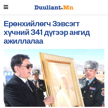
Ерөнхийлөгч Зэвсэгт
хүчний 341 дүгээр ангид
ажиллалаа