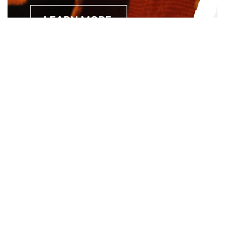
Separated they live in Bookmarksgrove right at the coast of
the Semantics, a large language ocean. A small river named
Duden.
About
About Us
Site Map
Contact Us