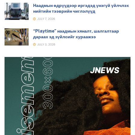
Наадмын өдрүүдээр иргэдэд үнэгүй үйлчлэх
нийтийн тээврийн чиглэлүүд
JULY 7, 2026
“Playtime” наадмын хяналт, шалгалтаар
дараах эд зүйлсийг хураажээ
JULY 3, 2026