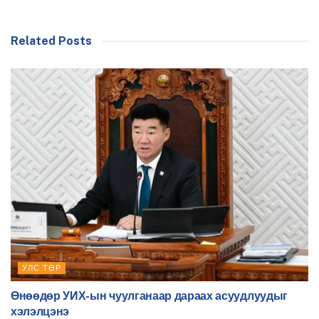
Related Posts
УЛС ТӨР
Өнөөдөр УИХ-ын чуулганаар дараах асуудлуудыг
хэлэлцэнэ