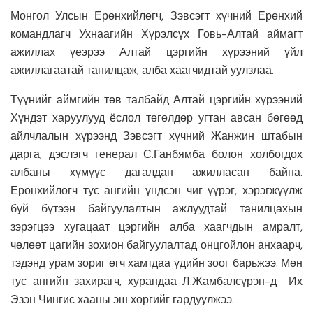
Монгол Улсын Ерөнхийлөгч, Зэвсэгт хүчний Ерөнхий
командлагч Ухнаагийн Хүрэлсүх Говь-Алтай аймагт
ажиллах үеэрээ Алтай цэргийн хүрээний үйл
ажиллагаатай танилцаж, алба хаагчидтай уулзлаа.
Түүнийг аймгийн төв талбайд Алтай цэргийн хүрээний
Хүндэт харуулууд ёслол төгөлдөр угтан авсан бөгөөд
айлчлалын хүрээнд Зэвсэгт хүчний Жанжин штабын
дарга, дэслэгч генерал С.Ганбямба болон холбогдох
албаны хүмүүс дагалдан ажилласан байна.
Ерөнхийлөгч тус ангийн үндсэн чиг үүрэг, хэрэгжүүлж
буй бүтээн байгуулалтын ажлуудтай танилцахын
зэрэгцээ хугацаат цэргийн алба хаагчдын амралт,
чөлөөт цагийн зохион байгуулалтад онцгойлон анхаарч,
тэдэнд урам зориг өгч хамтдаа үдийн зоог барьжээ. Мөн
тус ангийн захирагч, хурандаа Л.Жамбалсүрэн-д Их
Эзэн Чингис хааны эш хөргийг гардуулжээ.