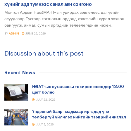
хүнийг ард түмнээс санал авч сонгоно
Монгол Ардын Нам(МАН)-ын удирдах зөвлөлөөс цаг үеийн
асуудлаар Тусгаар тогтнолын ордонд хэвлэлийн хурал зохион
байгуулж, аймаг, сумын иргэдийн төлөөлөгчдийн нөхөн...
BY
ADMIN
JUNE 22, 2026
Discussion about this post
Recent News
НӨАТ-ын сугалааны тохирол өнөөдөр 13:00
цагт болно
JULY 22, 2026
Үндэсний баяр наадмаар иргэдэд үнэ
төлбөргүй үйлчлэх нийтийн тээврийн чиглэл
JULY 9, 2026