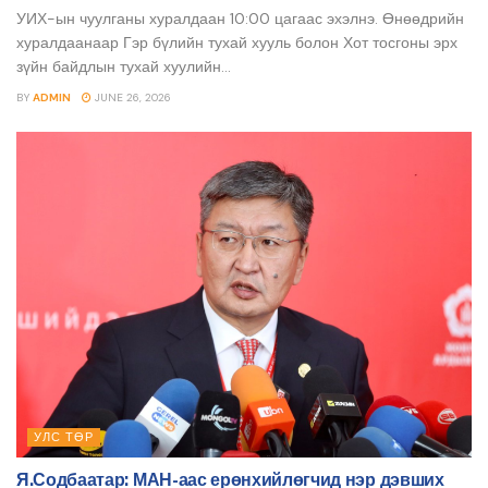
УИХ-ын чуулганы хуралдаан 10:00 цагаас эхэлнэ. Өнөөдрийн
хуралдаанаар Гэр бүлийн тухай хууль болон Хот тосгоны эрх
зүйн байдлын тухай хуулийн...
BY
ADMIN
JUNE 26, 2026
УЛС ТӨР
Я.Содбаатар: МАН-аас ерөнхийлөгчид нэр дэвших