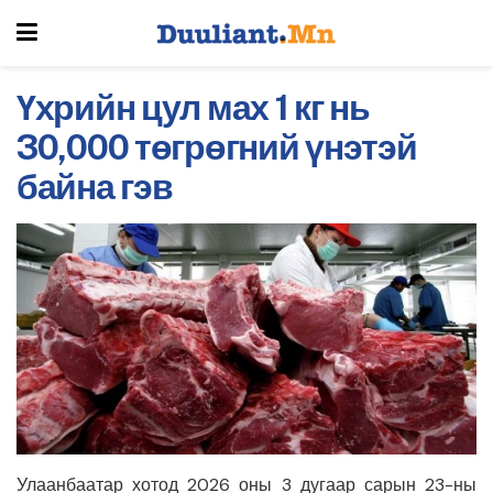
Үхрийн цул мах 1 кг нь
30,000 төгрөгний үнэтэй
байна гэв
Улаанбаатар хотод 2026 оны 3 дугаар сарын 23-ны