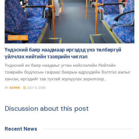
НИЙГЭМ
Үндэсний баяр наадмаар иргэдэд үнэ төлбөргүй
үйлчлэх нийтийн тээврийн чиглэл
Үндэсний их баяр наадмыг угтан нийслэлийн Нийтийн
тээврийн бодлогын газраас баярын өдрүүдийн бэлтгэл ажлыг
ханган, иргэдийг тав тухтай зорчуулах зорилгоор...
BY
ADMIN
JULY 9, 2026
Discussion about this post
Recent News