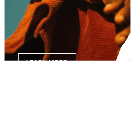
Separated they live in Bookmarksgrove right at the coast of