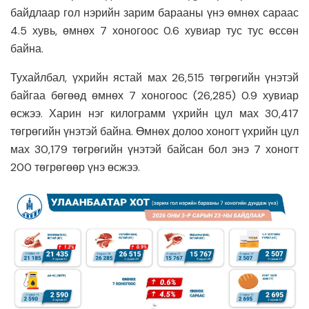
байдлаар гол нэрийн зарим барааны үнэ өмнөх сараас
4.5 хувь, өмнөх 7 хоногоос 0.6 хувиар тус тус өссөн
байна.
Тухайлбал, үхрийн ястай мах 26,515 төгрөгийн үнэтэй
байгаа бөгөөд өмнөх 7 хоногоос (26,285) 0.9 хувиар
өсжээ. Харин нэг килограмм үхрийн цул мах 30,417
төгрөгийн үнэтэй байна. Өмнөх долоо хоногт үхрийн цул
мах 30,179 төгрөгийн үнэтэй байсан бол энэ 7 хоногт
200 төгрөгөөр үнэ өсжээ.