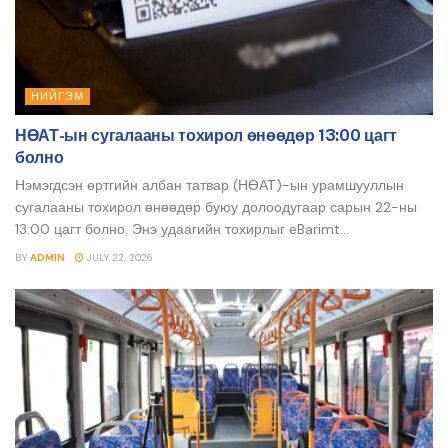
НИЙГЭМ
НӨАТ-ын сугалааны тохирол өнөөдөр 13:00 цагт
болно
Нэмэгдсэн өртгийн албан татвар (НӨАТ)-ын урамшууллын
сугалааны тохирол өнөөдөр буюу долоодугаар сарын 22-ны
13:00 цагт болно. Энэ удаагийн тохирлыг eBarimt...
BY
ADMIN
JULY 22, 2026