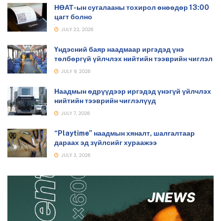
НӨАТ-ын сугалааны тохирол өнөөдөр 13:00
цагт болно
JULY 22, 2026
Үндэсний баяр наадмаар иргэдэд үнэ
төлбөргүй үйлчлэх нийтийн тээврийн чиглэл
JULY 9, 2026
Наадмын өдрүүдээр иргэдэд үнэгүй үйлчлэх
нийтийн тээврийн чиглэлүүд
JULY 7, 2026
“Playtime” наадмын хяналт, шалгалтаар
дараах эд зүйлсийг хураажээ
JULY 3, 2026