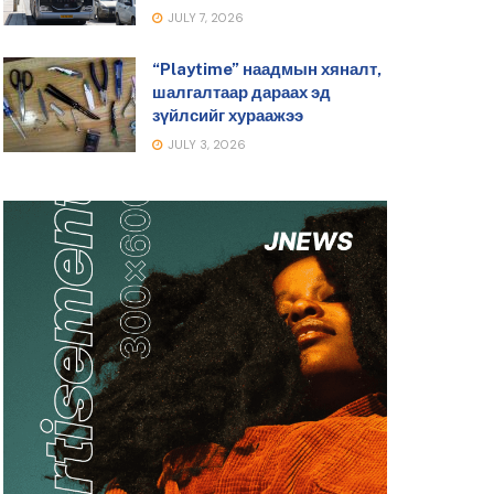
JULY 7, 2026
“Playtime” наадмын хяналт,
шалгалтаар дараах эд
зүйлсийг хураажээ
JULY 3, 2026