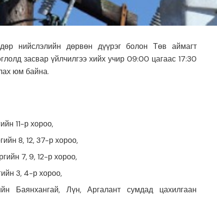
дөр нийслэлийн дөрвөн дүүрэг болон Төв аймагт
глолд засвар үйлчилгээ хийх учир 09:00 цагаас 17:30
лах юм байна.
ийн 11-р хороо,
ийн 8, 12, 37-р хороо,
гийн 7, 9, 12-р хороо,
ийн 3, 4-р хороо,
ийн Баянхангай, Лүн, Аргалант сумдад цахилгаан