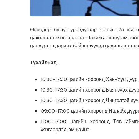
Өнөөдөр буюу гуравдугаар сарын 25-ны ө
цахилгаан хязгаарлана. Цахилгаан шугам тоно
цаг хүртэл дараах байршлуудад цахилгаан тас
Тухайлбал,
10:30-17:30 цагийн хооронд Хан-Уул дүүрг
10:30-17:30 цагийн хооронд Баянзүрх дүүрг
10:30-17:30 цагийн хооронд Чингэлтэй дүүр
09:00-17:00 цагийн хооронд Налайх дүүрг
11:00-17:00 цагийн хооронд Төв аймг
хязгаарлах юм байна.