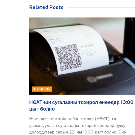
Related Posts
НИЙГЭМ
НӨАТ-ын сугалааны тохирол өнөөдөр 13:00
цагт болно
Нэмэгдсэн өртгийн албан татвар (НӨАТ)-ын
урамшууллын сугалааны тохирол өнөөдөр буюу
долоодугаар сарын 22-ны 13:00 цагт болно. Энэ