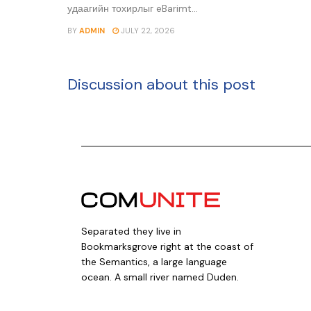
удаагийн тохирлыг eBarimt...
BY
ADMIN
JULY 22, 2026
Discussion about this post
Separated they live in
Bookmarksgrove right at the coast of
the Semantics, a large language
ocean. A small river named Duden.