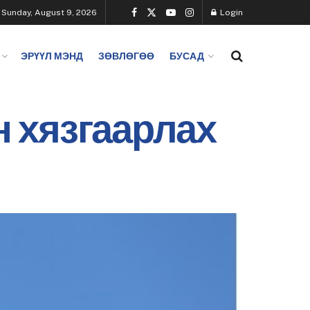
Sunday, August 9, 2026
Login
ЭРҮҮЛ МЭНД
ЗӨВЛӨГӨӨ
БУСАД
 хязгаарлах