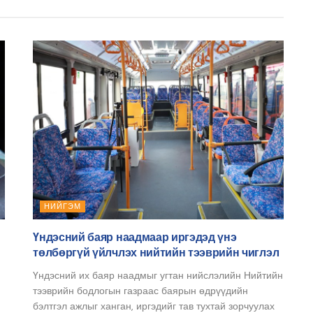
НИЙГЭМ
Үндэсний баяр наадмаар иргэдэд үнэ
төлбөргүй үйлчлэх нийтийн тээврийн чиглэл
Үндэсний их баяр наадмыг угтан нийслэлийн Нийтийн
тээврийн бодлогын газраас баярын өдрүүдийн
бэлтгэл ажлыг ханган, иргэдийг тав тухтай зорчуулах