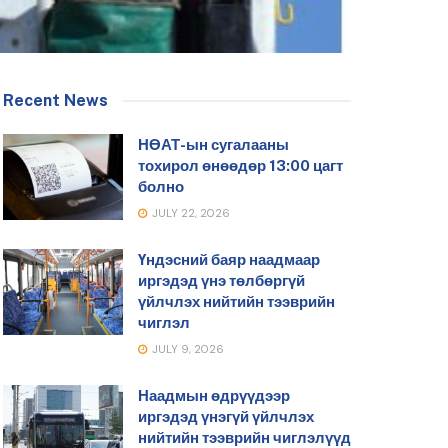
Recent News
НӨАТ-ын сугалааны
тохирол өнөөдөр 13:00 цагт
болно
JULY 22, 2026
Үндэсний баяр наадмаар
иргэдэд үнэ төлбөргүй
үйлчлэх нийтийн тээврийн
чиглэл
JULY 9, 2026
Наадмын өдрүүдээр
иргэдэд үнэгүй үйлчлэх
нийтийн тээврийн чиглэлүүд