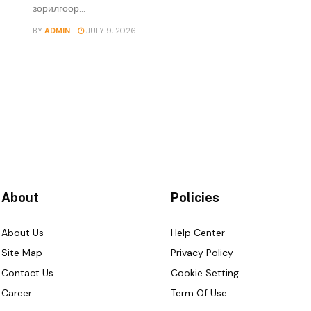
зорилгоор...
BY
ADMIN
JULY 9, 2026
About
Policies
About Us
Help Center
Site Map
Privacy Policy
Contact Us
Cookie Setting
Career
Term Of Use