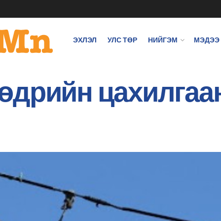
ЭХЛЭЛ
УЛС ТӨР
НИЙГЭМ
МЭДЭЭ
дрийн цахилгаан