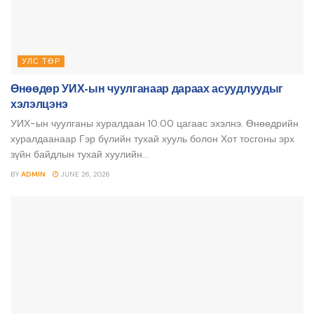
УЛС ТӨР
Өнөөдөр УИХ-ын чуулганаар дараах асуудлуудыг
хэлэлцэнэ
УИХ-ын чуулганы хуралдаан 10:00 цагаас эхэлнэ. Өнөөдрийн
хуралдаанаар Гэр бүлийн тухай хууль болон Хот тосгоны эрх
зүйн байдлын тухай хуулийн...
BY
ADMIN
JUNE 26, 2026