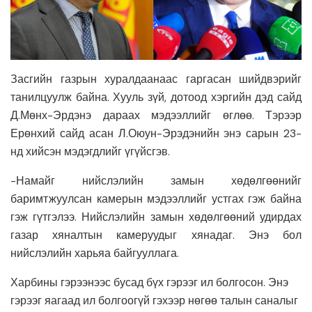
Засгийн газрын хуралдаанаас гаргасан шийдвэрийг
танилцуулж байна. Хууль зүй, дотоод хэргийн дэд сайд
Д.Мөнх-Эрдэнэ дараах мэдээллийг өглөө. Тэрээр
Ерөнхий сайд асан Л.Оюун-Эрэдэнийн энэ сарын 23-
нд хийсэн мэдэгдлийг үгүйсгэв.
-Намайг нийслэлийн замын хөдөлгөөнийг
баримтжуулсан камерын мэдээллийг устгах гэж байна
гэж гүтгэлээ. Нийслэлийн замын хөдөлгөөний удирдах
газар хяналтын камеруудыг хянадаг. Энэ бол
нийслэлийн харьяа байгууллага.
Харбины гэрээнээс бусад бүх гэрээг ил болгосон. Энэ
гэрээг яагаад ил болгоогүй гэхээр нөгөө талын саналыг