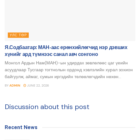
УЛС ТӨР
Я.Содбаатар: МАН-аас ерөнхийлөгчид нэр дэвших
хүнийг ард түмнээс санал авч сонгоно
Монгол Ардын Нам(МАН)-ын удирдах зөвлөлөөс цаг үеийн
асуудлаар Тусгаар тогтнолын ордонд хэвлэлийн хурал зохион
байгуулж, аймаг, сумын иргэдийн төлөөлөгчдийн нөхөн...
BY
ADMIN
JUNE 22, 2026
Discussion about this post
Recent News