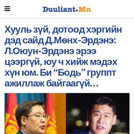
Хууль зүй, дотоод хэргийн
дэд сайд Д.Мөнх-Эрдэнэ:
Л.Оюун-Эрдэнэ эрээ
цээргүй, юу ч хийж мэдэх
хүн юм. Би “Бодь” группт
ажиллаж байгаагүй…