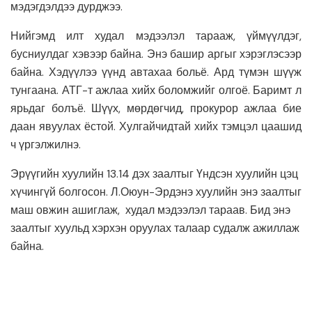
мэдэгдэлдээ дурджээ.
Нийгэмд илт худал мэдээлэл тарааж, үймүүлдэг,
бусниулдаг хэвээр байна. Энэ башир аргыг хэрэглэсээр
байна. Хэдүүлээ үүнд автахаа больё. Ард түмэн шүүж
тунгаана. АТГ-т ажлаа хийх боломжийг олгоё. Баримт л
ярьдаг болъё. Шүүх, мөрдөгчид, прокурор ажлаа бие
даан явуулах ёстой. Хулгайчидтай хийх тэмцэл цаашид
ч үргэлжилнэ.
Эрүүгийн хуулийн 13.14 дэх заалтыг Үндсэн хуулийн цэц
хүчингүй болгосон. Л.Оюун-Эрдэнэ хуулийн энэ заалтыг
маш овжин ашиглаж, худал мэдээлэл тараав. Бид энэ
заалтыг хуульд хэрхэн оруулах талаар судалж ажиллаж
байна.