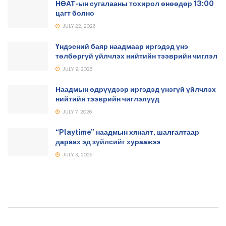
НӨАТ-ын сугалааны тохирол өнөөдөр 13:00
цагт болно
JULY 22, 2026
Үндэсний баяр наадмаар иргэдэд үнэ
төлбөргүй үйлчлэх нийтийн тээврийн чиглэл
JULY 9, 2026
Наадмын өдрүүдээр иргэдэд үнэгүй үйлчлэх
нийтийн тээврийн чиглэлүүд
JULY 7, 2026
“Playtime” наадмын хяналт, шалгалтаар
дараах эд зүйлсийг хураажээ
JULY 3, 2026