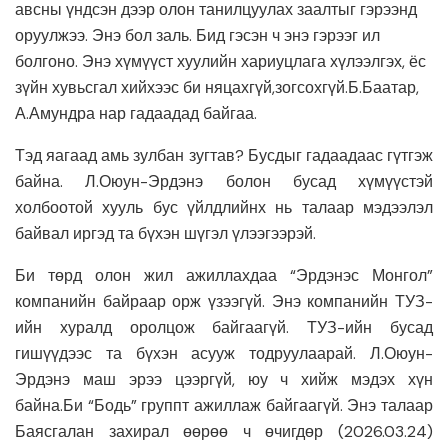
авсны үндсэн дээр олон танилцуулах заалтыг гэрээнд
оруулжээ. Энэ бол заль. Бид гэсэн ч энэ гэрээг ил
болгоно. Энэ хүмүүст хуулийн хариуцлага хүлээлгэх, ёс
зүйн хувьсгал хийхээс би няцахгүй,зогсохгүй.Б.Баатар,
А.Амундра нар гадаадад байгаа.
Тэд яагаад амь зулбан зугтав? Бусдыг гадаадаас гүтгэж
байна. Л.Оюун-Эрдэнэ болон бусад хүмүүстэй
холбоотой хууль бус үйлдлийнх нь талаар мэдээлэл
байвал иргэд та бүхэн шүгэл үлээгээрэй.
Би төрд олон жил ажиллахдаа “Эрдэнэс Монгол”
компанийн байраар орж үзээгүй. Энэ компанийн ТУЗ-
ийн хуралд оролцож байгаагүй. ТУЗ-ийн бусад
гишүүдээс та бүхэн асууж тодруулаарай. Л.Оюун-
Эрдэнэ маш эрээ цээргүй, юу ч хийж мэдэх хүн
байна.Би “Бодь” группт ажиллаж байгаагүй. Энэ талаар
Баясгалан захирал өөрөө ч өчигдөр (2026.03.24)