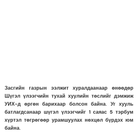
Засгийн газрын ээлжит хуралдаанаар өнөөдөр
Шүгэл үлээгчийн тухай хуулийн төслийг дэмжиж
УИХ-д өргөн барихаар болсон байна. Уг хууль
батлагдсанаар шүгэл үлээгчийг 1 саяас 5 тэрбум
хүртэл төгрөгөөр урамшуулах нөхцөл бүрдэх юм
байна.