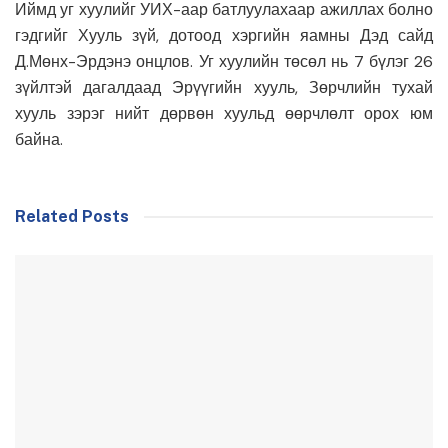
Иймд уг хуулийг УИХ-аар батлуулахаар ажиллах болно
гэдгийг Хууль зүй, дотоод хэргийн яамны Дэд сайд
Д.Мөнх-Эрдэнэ онцлов. Уг хуулийн төсөл нь 7 бүлэг 26
зүйлтэй дагалдаад Эрүүгийн хууль, Зөрчлийн тухай
хууль зэрэг нийт дөрвөн хуульд өөрчлөлт орох юм
байна.
Related Posts