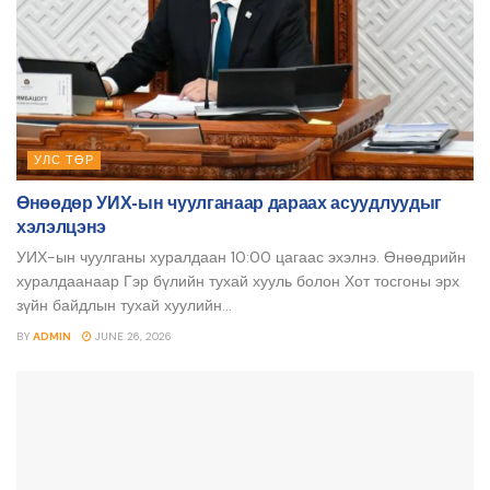
УЛС ТӨР
Өнөөдөр УИХ-ын чуулганаар дараах асуудлуудыг
хэлэлцэнэ
УИХ-ын чуулганы хуралдаан 10:00 цагаас эхэлнэ. Өнөөдрийн
хуралдаанаар Гэр бүлийн тухай хууль болон Хот тосгоны эрх
зүйн байдлын тухай хуулийн...
BY
ADMIN
JUNE 26, 2026