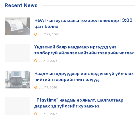
Recent News
НӨАТ-ын сугалааны тохирол өнөөдөр 13:00
цагт болно
JULY 22, 2026
Үндэсний баяр наадмаар иргэдэд үнэ
төлбөргүй үйлчлэх нийтийн тээврийн чиглэл
JULY 9, 2026
Наадмын өдрүүдээр иргэдэд үнэгүй үйлчлэх
нийтийн тээврийн чиглэлүүд
JULY 7, 2026
“Playtime” наадмын хяналт, шалгалтаар
дараах эд зүйлсийг хураажээ
JULY 3, 2026