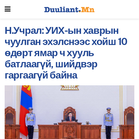
Н.Учрал: УИХ-ын хаврын
чуулган эхэлснээс хойш 10
өдөрт ямар ч хууль
батлаагүй, шийдвэр
гаргаагүй байна