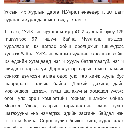
Улсын Их Хурлын дарга Н.Учрал өнөөдөр 13.20 цагт
чуулганы хуралдааныг нээж, үг хэллээ.
Тэрээр, “УИХ-ын чуулганы ирц 45.2 хувьтай буюу 126
гишүүнээс 57 гишүүн байна. Чуулганы нэгдсэн
хуралдаанд 10 цагаас хойш оролцохыг гишүүдээс
хүлээж байна. УИХ-ын хаврын чуулган эхэлснээс хойш
10 өдрийн хугацаанд нэг ч хууль батлагдаагүй, нэг ч
шийдвэр гаргаагүй. Дөрөвдүгээр сарын өмнө намайг
сонгож дэмжсэн атлаа одоо улс төр хийж хууль бус
шаардлагыг тавьж байна. Дэлхий дахинд дайн
мөргөлдөөн дэгдэж, түлш шатахууны хомсдол үүсэж,
олон улс орон хэмнэлтийн горимд шилжиж байна.
Монгол Улсад хаврын тариалалтын өмнө түлш,
шатахууны үнэ нэмэгдэж, эдийн засгийн байдал нэн
эгзэгтэй байна. Сөрөг хүчин бойкот хийх, хурал хаях