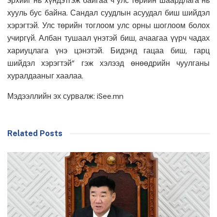
эрхийг нь хүндэтгэж байгаа ч улс төрийн шаардлага нь
хууль бус байна. Сандал суудлын асуудал биш шийдэл
хэрэгтэй. Улс төрийн тоглоом улс орны шоглоом болох
учиргүй. Албан тушаал үнэтэй биш, ачаагаа үүрч чадах
хариуцлага үнэ цэнэтэй. Бидэнд гацаа биш, гарц
шийдэл хэрэгтэй” гэж хэлээд өнөөдрийн чуулганы
хуралдааныг хаалаа.
Мэдээллийн эх сурвалж: iSee.mn
Related Posts