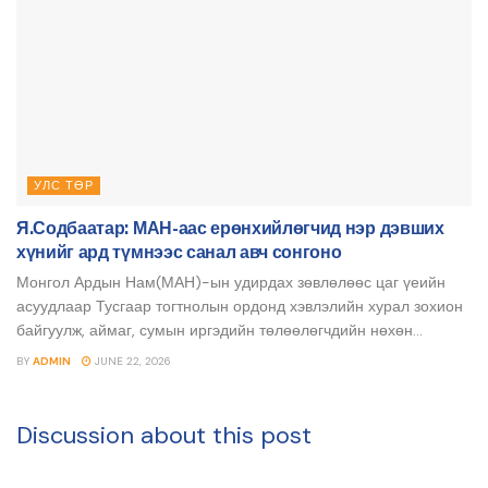
УЛС ТӨР
Я.Содбаатар: МАН-аас ерөнхийлөгчид нэр дэвших
хүнийг ард түмнээс санал авч сонгоно
Монгол Ардын Нам(МАН)-ын удирдах зөвлөлөөс цаг үеийн
асуудлаар Тусгаар тогтнолын ордонд хэвлэлийн хурал зохион
байгуулж, аймаг, сумын иргэдийн төлөөлөгчдийн нөхөн...
BY
ADMIN
JUNE 22, 2026
Discussion about this post