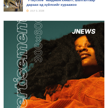
“Playtime” наадмын хяналт, шалгалтаар
дараах эд зүйлсийг хураажээ
JULY 3, 2026