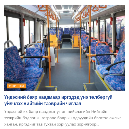
НИЙГЭМ
Үндэсний баяр наадмаар иргэдэд үнэ төлбөргүй
үйлчлэх нийтийн тээврийн чиглэл
Үндэсний их баяр наадмыг угтан нийслэлийн Нийтийн
тээврийн бодлогын газраас баярын өдрүүдийн бэлтгэл ажлыг
ханган, иргэдийг тав тухтай зорчуулах зорилгоор...