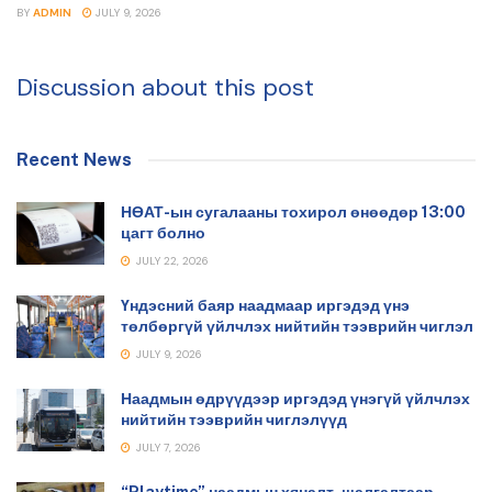
BY
ADMIN
JULY 9, 2026
Discussion about this post
Recent News
НӨАТ-ын сугалааны тохирол өнөөдөр 13:00
цагт болно
JULY 22, 2026
Үндэсний баяр наадмаар иргэдэд үнэ
төлбөргүй үйлчлэх нийтийн тээврийн чиглэл
JULY 9, 2026
Наадмын өдрүүдээр иргэдэд үнэгүй үйлчлэх
нийтийн тээврийн чиглэлүүд
JULY 7, 2026