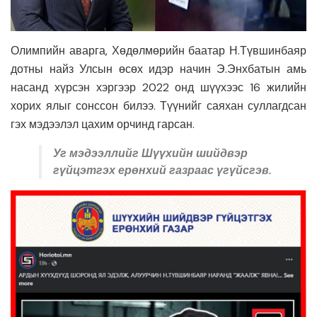
Олимпийн аварга, Хөдөлмөрийн баатар Н.Түвшинбаяр
дотны найз Улсын өсөх идэр начин Э.Энхбатын амь
насанд хүрсэн хэргээр 2022 онд шүүхээс 16 жилийн
хорих ялыг сонссон билээ. Түүнийг саяхан суллагдсан
гэх мэдээлэл цахим орчинд гарсан.
Уг мэдээллийг Шүүхийн шийдвэр
гүйцэтгэх ерөнхий газраас үгүйсгэв.