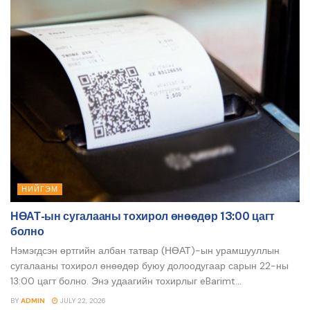
НИЙГЭМ
НӨАТ-ын сугалааны тохирол өнөөдөр 13:00 цагт
болно
Нэмэгдсэн өртгийн албан татвар (НӨАТ)-ын урамшууллын
сугалааны тохирол өнөөдөр буюу долоодугаар сарын 22-ны
13:00 цагт болно. Энэ удаагийн тохирлыг eBarimt...
BY
ADMIN
JULY 22, 2026