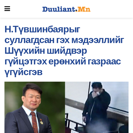
Н.Түвшинбаярыг
суллагдсан гэх мэдээллийг
Шүүхийн шийдвэр
гүйцэтгэх ерөнхий газраас
үгүйсгэв