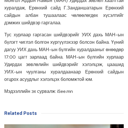
Монгол Ардын Намын (МАН) Удирдах зөвлөл хаалттай
хуралдаж, Ерөнхий сайд Г.Занданшатарын Ерөнхий
сайдын албан тушаалаас чөлөөлөгдөх хүсэлтийг
дэмжих шийдвэр гаргалаа.
Тус хурлаар гаргасан шийдвэрийг УИХ дахь МАН-ын
бүлэгт чиглэл болгон хүргүүлэхээр болсон байна. Үүний
дагуу УИХ дахь МАН-ын бүлгийн хуралдааныг өнөөдөр
17:00 цагт зарлаад байна. МАН-ын бүлгийн хурлаар
Удирдах зөвлөлийн шийдвэрийг хэлэлцэж, цаашид
УИХ-ын чуулганы хуралдаанаар Ерөнхий сайдын
огцрох асуудлыг хэлэлцэх боломжтой юм.
Мэдээллийн эх сурвалж: iSee.mn
Related Posts