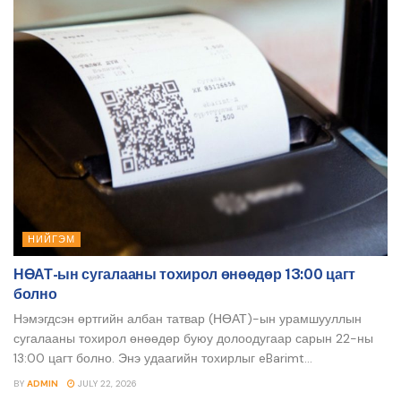
НИЙГЭМ
НӨАТ-ын сугалааны тохирол өнөөдөр 13:00 цагт
болно
Нэмэгдсэн өртгийн албан татвар (НӨАТ)-ын урамшууллын
сугалааны тохирол өнөөдөр буюу долоодугаар сарын 22-ны
13:00 цагт болно. Энэ удаагийн тохирлыг eBarimt...
BY
ADMIN
JULY 22, 2026