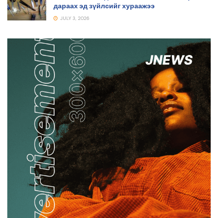
дараах эд зүйлсийг хураажээ
JULY 3, 2026