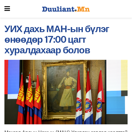
УИХ дахь МАН-ын бүлэг
өнөөдөр 17:00 цагт
хуралдахаар болов