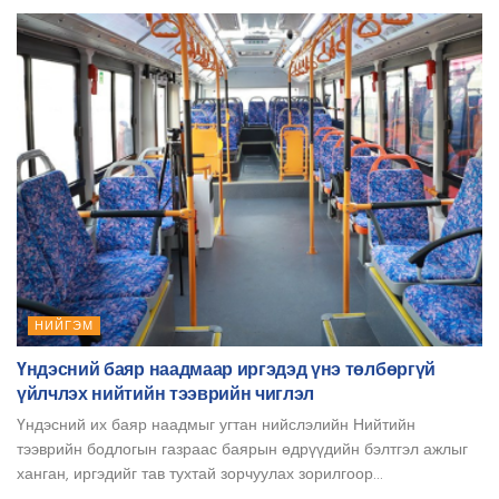
НИЙГЭМ
Үндэсний баяр наадмаар иргэдэд үнэ төлбөргүй
үйлчлэх нийтийн тээврийн чиглэл
Үндэсний их баяр наадмыг угтан нийслэлийн Нийтийн
тээврийн бодлогын газраас баярын өдрүүдийн бэлтгэл ажлыг
ханган, иргэдийг тав тухтай зорчуулах зорилгоор...