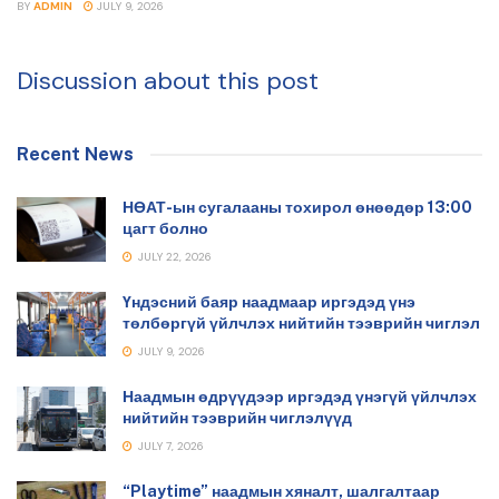
BY
ADMIN
JULY 9, 2026
Discussion about this post
Recent News
НӨАТ-ын сугалааны тохирол өнөөдөр 13:00
цагт болно
JULY 22, 2026
Үндэсний баяр наадмаар иргэдэд үнэ
төлбөргүй үйлчлэх нийтийн тээврийн чиглэл
JULY 9, 2026
Наадмын өдрүүдээр иргэдэд үнэгүй үйлчлэх
нийтийн тээврийн чиглэлүүд
JULY 7, 2026
“Playtime” наадмын хяналт, шалгалтаар